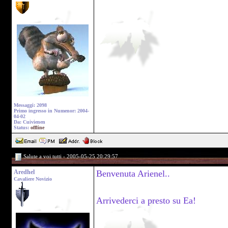
Messaggi: 2098
Primo ingresso in Numenor: 2004-
04-02
Da: Cuivienen
Status:
offline
Salute a voi tutti - 2005-05-25 20:29:57
Aredhel
Benvenuta Arienel..
Cavaliere Novizio
Arrivederci a presto su Ea!