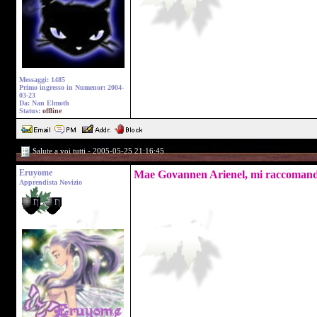
Messaggi: 1485
Primo ingresso in Numenor: 2004-
03-23
Da: Nan Elmoth
Status:
offline
Salute a voi tutti - 2005-05-25 21:16:45
Eruyome
Mae Govannen Arienel, mi raccomando, 
Apprendista Novizio