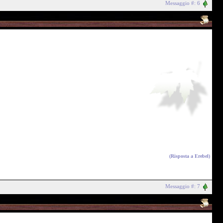
Messaggio #: 6
(Risposta a
Erebel
)
Messaggio #: 7