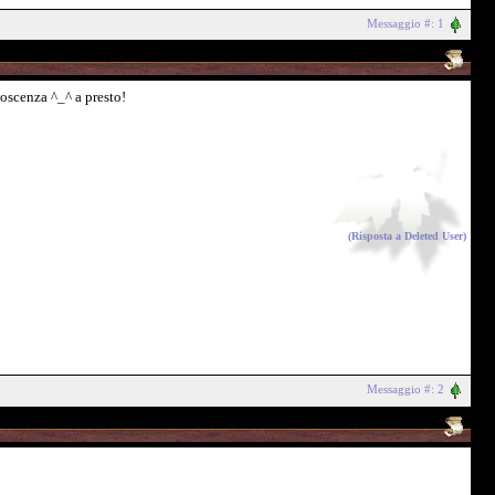
Messaggio #: 1
noscenza ^_^ a presto!
(Risposta a
Deleted User
)
Messaggio #: 2