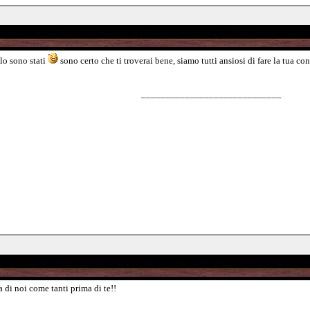
lo sono stati
sono certo che ti troverai bene, siamo tutti ansiosi di fare la tua co
_____________________________
a di noi come tanti prima di te!!