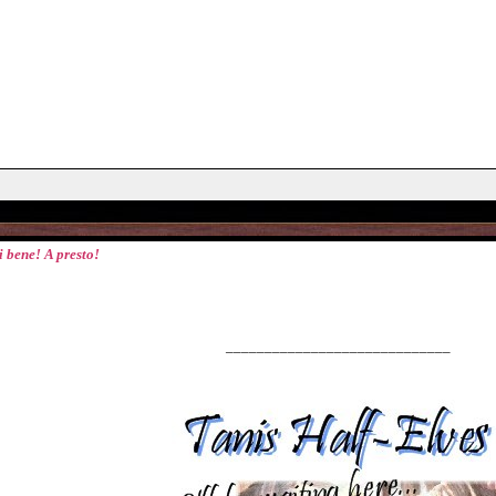
i bene! A presto!
_____________________________