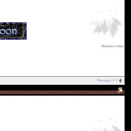
(Risposta a
Veon
)
Messaggio #: 3