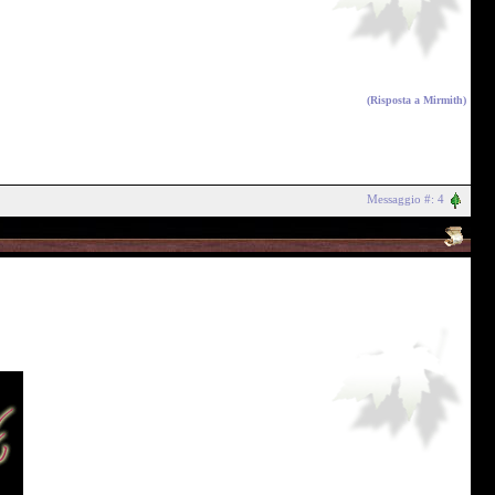
(Risposta a
Mirmith
)
Messaggio #: 4