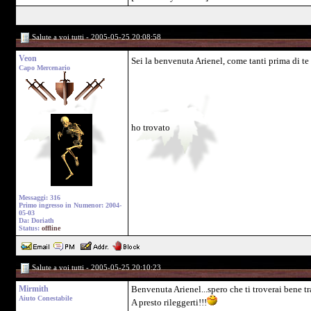
Salute a voi tutti - 2005-05-25 20:08:58
Veon
Sei la benvenuta Arienel, come tanti prima di te 
Capo Mercenario
ho trovato
Messaggi: 316
Primo ingresso in Numenor: 2004-
05-03
Da: Doriath
Status:
offline
Salute a voi tutti - 2005-05-25 20:10:23
Mirmith
Benvenuta Arienel...spero che ti troverai bene tr
Aiuto Conestabile
A presto rileggerti!!!