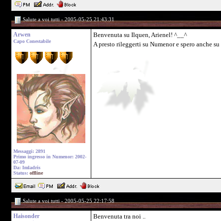
Salute a voi tutti - 2005-05-25 21:43:31
Arwen
Benvenuta su Ilquen, Arienel! ^__^
Capo Conestabile
A presto rileggerti su Numenor e spero anche su
Messaggi: 2891
Primo ingresso in Numenor: 2002-
07-09
Da: Imladris
Status:
offline
Salute a voi tutti - 2005-05-25 22:17:58
Haisonder
Benvenuta tra noi ..