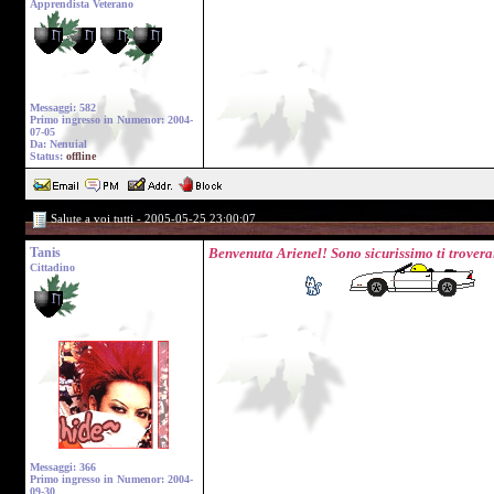
Apprendista Veterano
Messaggi: 582
Primo ingresso in Numenor: 2004-
07-05
Da: Nenuial
Status:
offline
Salute a voi tutti - 2005-05-25 23:00:07
Tanis
Benvenuta Arienel! Sono sicurissimo ti trovera
Cittadino
Messaggi: 366
Primo ingresso in Numenor: 2004-
09-30