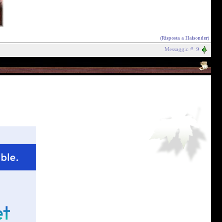
(Risposta a
Haisonder
)
Messaggio #: 9