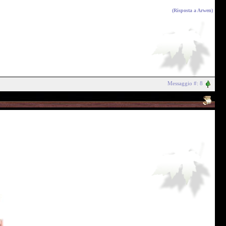
(Risposta a
Arwen
)
Messaggio #: 8