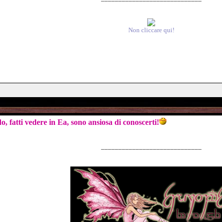
Non cliccare qui!
fatti vedere in Ea, sono ansiosa di conoscerti!
_____________________________