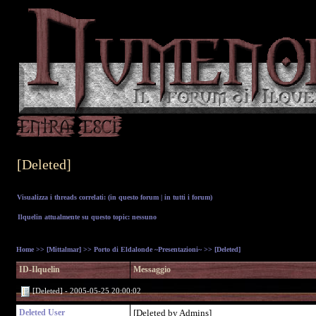
[Deleted]
Visualizza i threads correlati: (
in questo forum
|
in tutti i forum
)
Ilquelin attualmente su questo topic: nessuno
Home
>>
[Mittalmar]
>>
Porto di Eldalonde ~Presentazioni~
>> [Deleted]
ID-Ilquelin
Messaggio
[Deleted] - 2005-05-25 20:00:02
Deleted User
[Deleted by Admins]