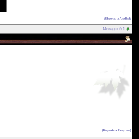
(Risposta a
Aredhel
)
Messaggio #: 5
(Risposta a
Eruyome
)