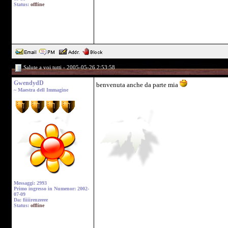
Status:
offline
Salute a voi tutti - 2005-05-26 2:53:58
GwendydD
benvenuta anche da parte mia
~ Maestra dell Immagine
Messaggi: 2993
Primo ingresso in Numenor: 2002-
07-09
Da: fiiiirenzeeee
Status:
offline