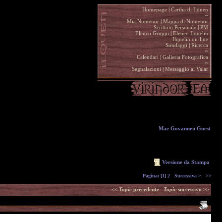
Homepage
|
Cartha di Ilquen .
~
.
Mia Numenor
|
Mappa di Numenor .
Scrittoio Personale
|
PM .
Elenco Gruppi
|
Elenco Ilquelin .
Ilquelin on-line .
Sondaggi
|
Ricerca .
~
.
Calendari
|
Galleria Fotografica .
~
.
Segnalazioni
|
Messaggio ai Valar .
Mae Govannen Guest
Versione da Stampa
Pagina:
[1]
2
Successiva >
>>
<<
Topic
precedente
Topic
successivo >>