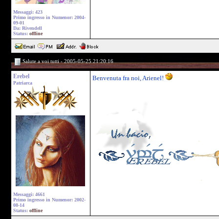
Messaggi: 423
Primo ingresso in Numenor: 2004-
09-01
Da: Rivendell
Status:
offline
Salute a voi tutti - 2005-05-25 21:20:16
Erebel
Benvenuta fra noi, Arienel!
Patriarca
Messaggi: 4661
Primo ingresso in Numenor: 2002-
08-14
Status:
offline