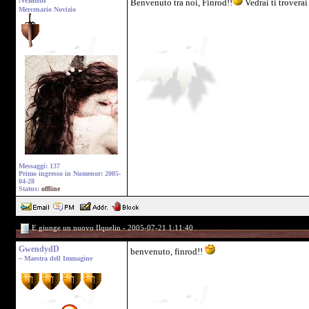
Nelanor
Benvenuto tra noi, Finrod!!
Vedrai ti troverai
Mercenario Novizio
Messaggi: 137
Primo ingresso in Numenor: 2005-
04-28
Status:
offline
E giunge un nuovo Ilquelin - 2005-07-21 1:11:40
GwendydD
benvenuto, finrod!!
~ Maestra dell Immagine