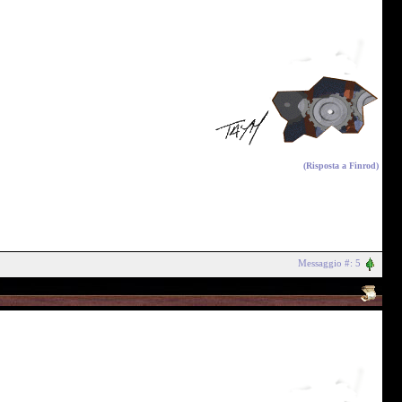
(Risposta a
Finrod
)
Messaggio #: 5