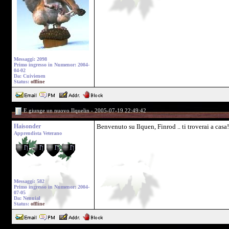
Messaggi: 2098
Primo ingresso in Numenor: 2004-
04-02
Da: Cuivienen
Status:
offline
E giunge un nuovo Ilquelin - 2005-07-19 22:49:42
Haisonder
Benvenuto su Ilquen, Finrod .. ti troverai a casa!
Apprendista Veterano
Messaggi: 582
Primo ingresso in Numenor: 2004-
07-05
Da: Nenuial
Status:
offline