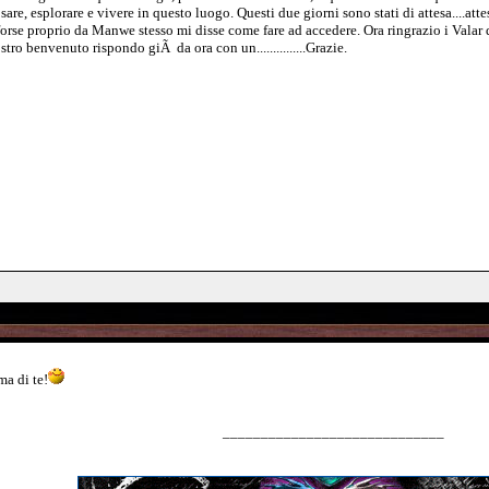
osare, esplorare e vivere in questo luogo. Questi due giorni sono stati di attesa....at
 forse proprio da Manwe stesso mi disse come fare ad accedere. Ora ringrazio i Vala
stro benvenuto rispondo giÃ da ora con un...............Grazie.
ma di te!
_____________________________