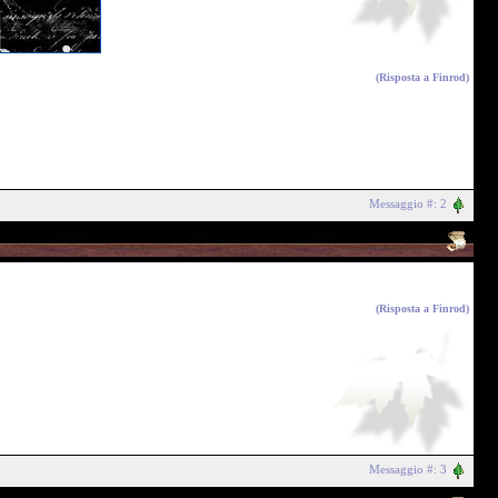
(Risposta a
Finrod
)
Messaggio #: 2
(Risposta a
Finrod
)
Messaggio #: 3