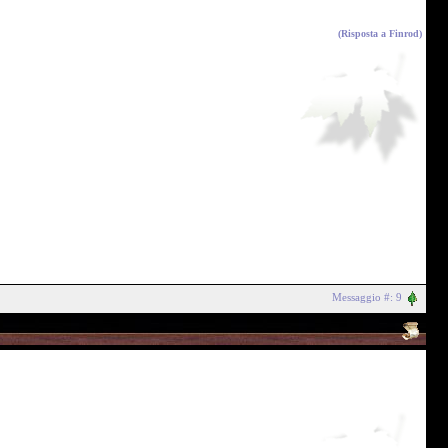
(Risposta a
Finrod
)
Messaggio #: 9