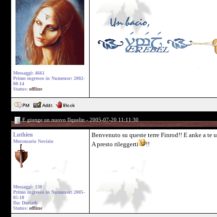
Messaggi: 4661
Primo ingresso in Numenor: 2002-
08-14
Status:
offline
E giunge un nuovo Ilquelin - 2005-07-20 11:11:30
Luthien
Benvenuto su queste terre Finrod!! E anke a te u
Mercenario Novizio
A presto rileggerti
!!
Messaggi: 130
Primo ingresso in Numenor: 2005-
05-18
Da: Doriath
Status:
offline