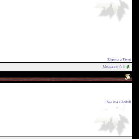
(Risposta a
Taym
)
Messaggio #: 6
(Risposta a
Erebel
)