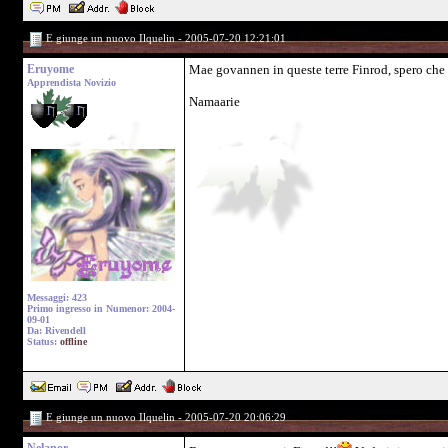
E giunge un nuovo Ilquelin - 2005-07-20 12:21:01
Eruyome
Mae govannen in queste terre Finrod, spero che 
Apprendista Novizio
Namaarie
Messaggi: 423
Primo ingresso in Numenor: 2004-
09-01
Da: Rivendell
Status:
offline
E giunge un nuovo Ilquelin - 2005-07-20 20:06:29