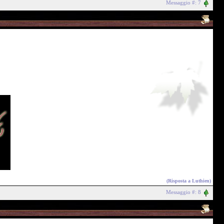
Messaggio #: 7
(Risposta a
Luthien
)
Messaggio #: 8