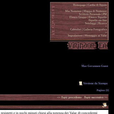
Homepage
|
Cartha di Ilquen .
~
.
Mia Numenor
|
Mappa di Numenor .
Scrittoio Personale
|
PM .
Elenco Gruppi
|
Elenco Ilquelin .
Ilquelin on-line .
Sondaggi
|
Ricerca .
~
.
Calendari
|
Galleria Fotografica .
~
.
Segnalazioni
|
Messaggio ai Valar .
Mae Govannen Guest
Versione da Stampa
Pagina:
[1]
<<
Topic
precedente
Topic
successivo >>
esistetti e in pochi minuti chiesi alla potenza dei Valar, di concedermi