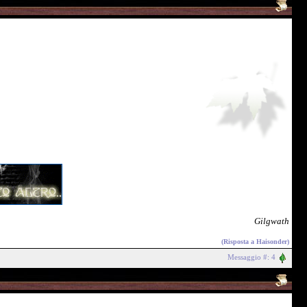
Gilgwath
(Risposta a
Haisonder
)
Messaggio #: 4