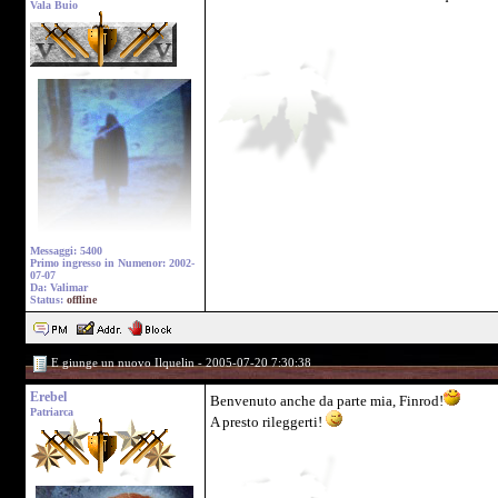
Vala Buio
Messaggi: 5400
Primo ingresso in Numenor: 2002-
07-07
Da: Valimar
Status:
offline
E giunge un nuovo Ilquelin - 2005-07-20 7:30:38
Erebel
Benvenuto anche da parte mia, Finrod!
Patriarca
A presto rileggerti!