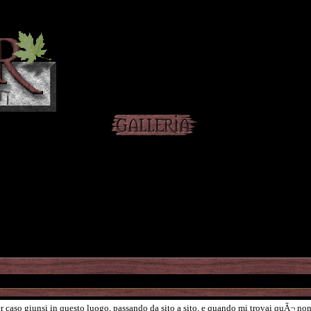
 caso giunsi in questo luogo, passando da sito a sito, e quando mi trovai quÃ¬ non r