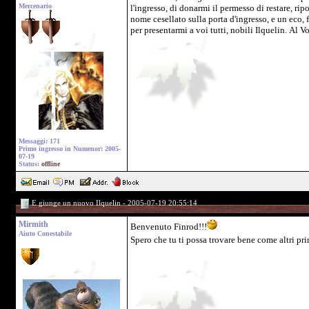
Mercenario
l'ingresso, di donarmi il permesso di restare, rip
nome cesellato sulla porta d'ingresso, e un eco,
per presentarmi a voi tutti, nobili Ilquelin. Al Vo
Messaggi: 171
Primo ingresso in Numenor: 2005-
07-19
Status:
offline
E giunge un nuovo Ilquelin - 2005-07-19 20:55:14
Mirmith
Benvenuto Finrod!!!
Aiuto Conestabile
Spero che tu ti possa trovare bene come altri pri