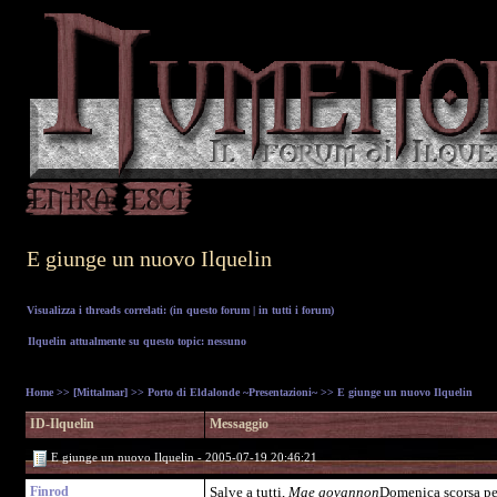
E giunge un nuovo Ilquelin
Visualizza i threads correlati: (
in questo forum
|
in tutti i forum
)
Ilquelin attualmente su questo topic: nessuno
Home
>>
[Mittalmar]
>>
Porto di Eldalonde ~Presentazioni~
>> E giunge un nuovo Ilquelin
ID-Ilquelin
Messaggio
E giunge un nuovo Ilquelin - 2005-07-19 20:46:21
Finrod
Salve a tutti,
Mae govannon
Domenica scorsa per