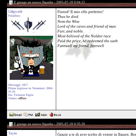
E giunge un nuovo Ilquelin - 2005-07-20 0:04:15
Gilgwath
Finrod! Il mio elfo preferito!
Paladino
Thus he died
Nom the Wise
Lord of the caves and friend of man
Fair, and noble
Most beloved of the Noldor race
Paid the price, he redeemed the oath
Farewell my friend, farewell
Messaggi: 1857
Primo ingresso in Numenor: 2004-
03-26
Da: Ticinum Papia
Status:
offline
E giunge un nuovo Ilquelin - 2005-07-20 0:35:20
Taym
Grazie a te di aver scelto di venire in Ilquen. 