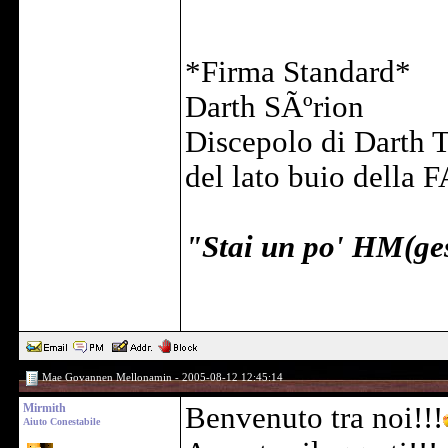
*Firma Standard*
Darth SÃºrion
Discepolo di Darth 
del lato buio della 
"Stai un po' HM(ge
Mae Govannen Mellonamin - 2005-08-12 12:45:14
Mirmith
Benvenuto tra noi!!!
Aiuto Conestabile