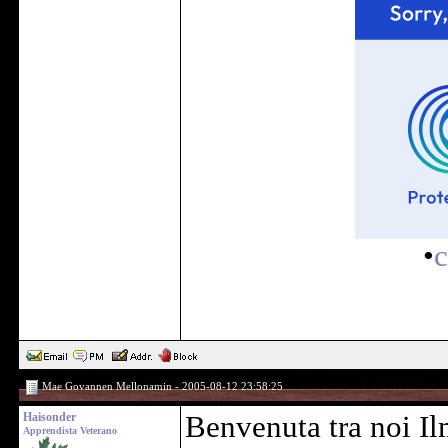
•
c
Mae Govannen Mellonamin - 2005-08-12 23:58:25
Haisonder
Benvenuta tra noi Il
Apprendista Veterano