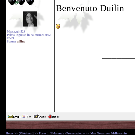
Benvenuto Duilin
Messaggi: 529
Primo ingresso in Numenor: 2002-
07-09
Status:
offline
______
Home
>>
[Mittalmar]
>>
Porto di Eldalonde ~Presentazioni~
>> Mae Govannen Mellonamin