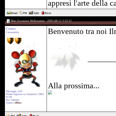
appresi l'arte della ca
Mae Govannen Mellonamin - 2005-08-12 3:55:12
Cronos
Benvenuto tra noi I
Conestabile
______
Alla prossima...
Messaggi: 2437
Primo ingresso in Numenor: 2002-
07-09
Da: Valimar
Status:
offline