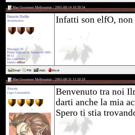
Mae Govannen Mellonamin - 2005-08-14 16:39:54
Ilmarin Duilin
Infatti son elfO, non 
Avventuriero
Messaggi: 81
Primo ingresso in Numenor: 2005-
08-12
Da: Gondolin
Status:
offline
Mae Govannen Mellonamin - 2005-08-31 11:10:19
Arwen
Benvenuto tra noi Ilm
Capo Conestabile
darti anche la mia a
Spero ti stia trovand