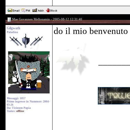
Mae Govannen Mellonamin - 2005-08-12 12:31:40
Gilgwath
do il mio benvenuto 
Paladino
______
Messaggi: 1857
Primo ingresso in Numenor: 2004-
03-26
Da: Ticinum Papia
Status:
offline