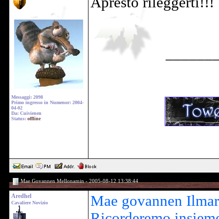
Apresto rileggerti!!!
______
Messaggi: 2098
Primo ingresso in Numenor: 2004-
04-02
Da: Cuivienen
Status:
offline
Mae Govannen Mellonamin - 2005-08-12 13:38:44
Aredhel
Mae govannen Ilmari
Cavaliere Novizio
Ricorderemo insieme 