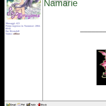
Namarie
Messaggi: 423
Primo ingresso in Numenor: 2004-
______
09-01
Da: Rivendell
Status:
offline