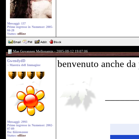
Messaggi: 137
Primo ingresso in Numenor: 2005-
04-28
Status:
offline
Mae Govannen Mellonamin - 2005-08-12 19:07:06
GwendydD
benvenuto anche da 
~ Maestra dell Immagine
______
Messaggi: 2993
Primo ingresso in Numenor: 2002-
07-09
Da: fiiiirenzeeee
Status:
offline