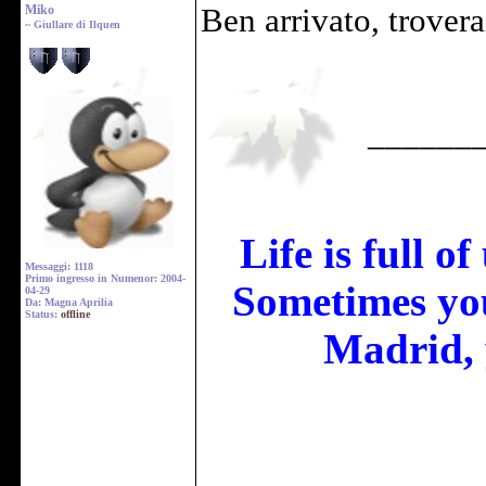
Miko
Ben arrivato, trovera
~ Giullare di Ilquen
______
Life is full o
Messaggi: 1118
Primo ingresso in Numenor: 2004-
Sometimes you
04-29
Da: Magna Aprilia
Status:
offline
Madrid, 