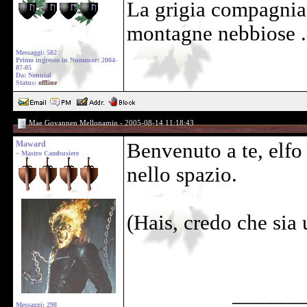
La grigia compagnia 
montagne nebbiose .
Messaggi: 582
Primo ingresso in Numenor: 2004-
07-05
Da: Nenuial
Status:
offline
Mae Govannen Mellonamin - 2005-08-14 11:18:43
Maward
Benvenuto a te, elfo
~ Mastro Cambusiere
nello spazio.
(Hais, credo che sia 
______
Messaggi: 298