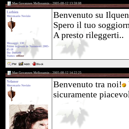
Mae Govannen Mellonamin - 2005-08-12 13:59:08
Luthien
Benvenuto su Ilquen
Mercenario Novizio
Spero il tuo soggiorn
A presto rileggerti..
Messaggi: 130
Primo ingresso in Numenor: 2005-
05-18
Da: Doriath
Status:
offline
Mae Govannen Mellonamin - 2005-08-12 14:22:25
Nelanor
Benvenuto tra noi!
Mercenario Novizio
sicuramente piacevo