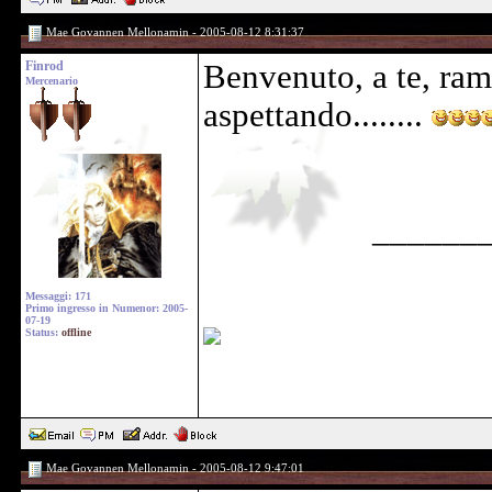
Mae Govannen Mellonamin - 2005-08-12 8:31:37
Finrod
Benvenuto, a te, ram
Mercenario
aspettando........
______
Messaggi: 171
Primo ingresso in Numenor: 2005-
07-19
Status:
offline
Mae Govannen Mellonamin - 2005-08-12 9:47:01