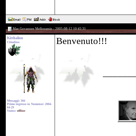
Mae Govannen Mellonamin - 2005-08-12 10:45:31
Kirthalion
Benvenuto!!!
Cittadino
______
Messaggi: 366
Primo ingresso in Numenor: 2004-
04-29
Status:
offline