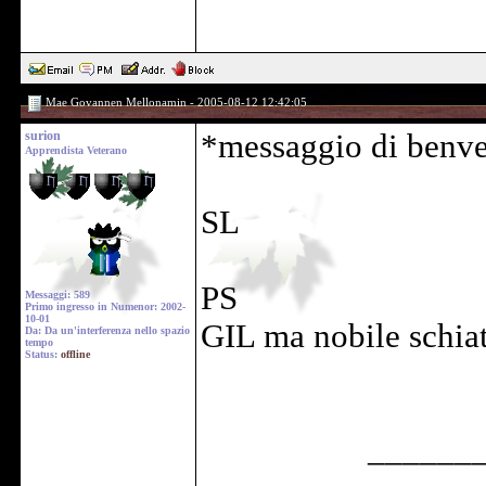
Mae Govannen Mellonamin - 2005-08-12 12:42:05
surion
*messaggio di benve
Apprendista Veterano
SL
PS
Messaggi: 589
Primo ingresso in Numenor: 2002-
10-01
GIL ma nobile schiatt
Da: Da un'interferenza nello spazio
tempo
Status:
offline
______