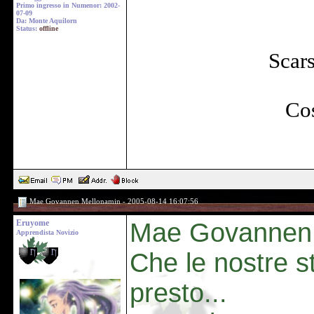
Primo ingresso in Numenor: 2002-
07-09
Da: Monte Aquilorn
Status:
offline
Scars
Cos
Mae Govannen Mellonamin - 2005-08-14 16:07:56
Eruyome
Mae Govannen n
Apprendista Novizio
Che le nostre st
presto...