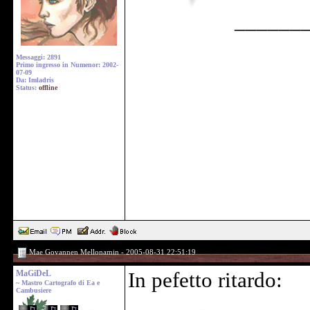
______
Messaggi: 2891
Primo ingresso in Numenor: 2002-
07-09
Da: Imladris
Status:
offline
Mae Govannen Mellonamin - 2005-08-31 22:51:19
MaGiDeL
In pefetto ritardo:
~ Mastro Cartografo di Ea e
Cambusiere