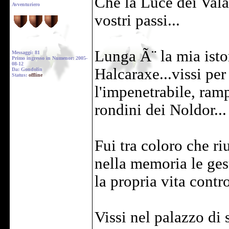
Che la Luce dei Valar
Avventuriero
vostri passi...
Lunga Ã¨ la mia isto
Messaggi: 81
Primo ingresso in Numenor: 2005-
08-12
Halcaraxe...vissi pe
Da: Gondolin
Status:
offline
l'impenetrabile, ramp
rondini dei Noldor...
Fui tra coloro che ri
nella memoria le gest
la propria vita contr
Vissi nel palazzo di 