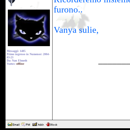
furono..
Vanya sulie,
Messaggi: 1485
Primo ingresso in Numenor: 2004-
______
03-23
Da: Nan Elmoth
Status:
offline