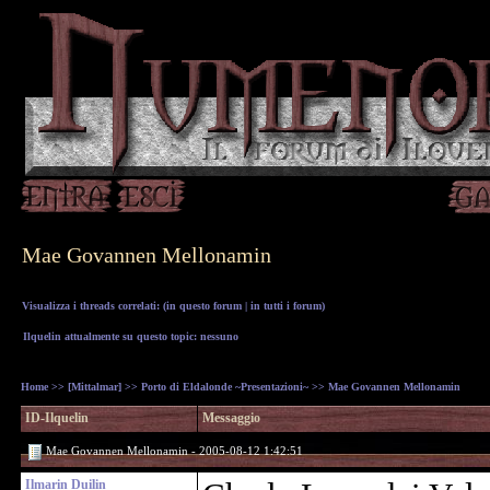
Mae Govannen Mellonamin
Visualizza i threads correlati: (
in questo forum
|
in tutti i forum
)
Ilquelin attualmente su questo topic: nessuno
Home
>>
[Mittalmar]
>>
Porto di Eldalonde ~Presentazioni~
>> Mae Govannen Mellonamin
ID-Ilquelin
Messaggio
Mae Govannen Mellonamin - 2005-08-12 1:42:51
Ilmarin Duilin