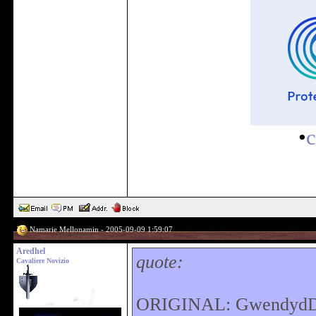
•
c
Namarie Mellonamin - 2005-09-09 1:59:07
Aredhel
quote:
Cavaliere Novizio
ORIGINAL: Gwendyd