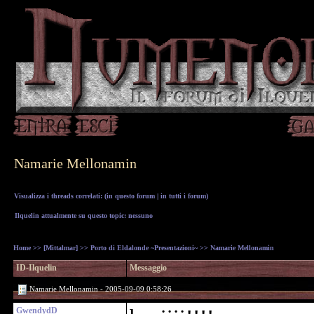
Namarie Mellonamin
Visualizza i threads correlati: (
in questo forum
|
in tutti i forum
)
Ilquelin attualmente su questo topic: nessuno
Home
>>
[Mittalmar]
>>
Porto di Eldalonde ~Presentazioni~
>> Namarie Mellonamin
ID-Ilquelin
Messaggio
Namarie Mellonamin - 2005-09-09 0:58:26
GwendydD