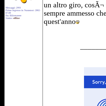
un altro giro, cosÃ
Messaggi: 2993
Primo ingresso in Numenor: 2002-
sempre ammesso che c
07-09
Da: fiiiirenzeeee
Status:
offline
quest'anno
______