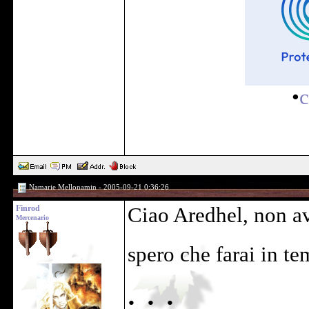
•
c
Namarie Mellonamin - 2005-09-21 0:36:26
Finrod
Ciao Aredhel, non ave
Mercenario
spero che farai in te
. . .