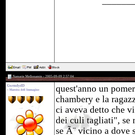
______
Namarie Mellonamin - 2005-09-09 2:57:04
GwendydD
quest'anno un pomeri
~ Maestra dell Immagine
chambery e la ragazz
ci aveva detto che v
dei culi tagliati", s
se Ã¨ vicino a dove s