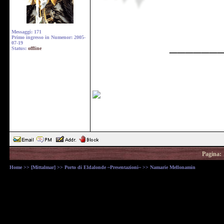
Messaggi: 171
Primo ingresso in Numenor: 2005-
______
07-19
Status:
offline
Pagina:
Home
>>
[Mittalmar]
>>
Porto di Eldalonde ~Presentazioni~
>> Namarie Mellonamin