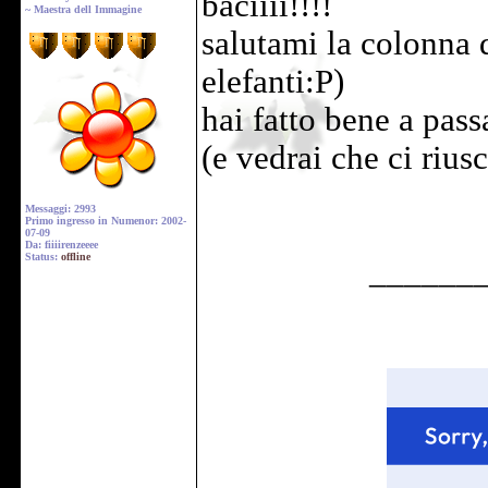
baciiii!!!!
~ Maestra dell Immagine
salutami la colonna d
elefanti:P)
hai fatto bene a passa
(e vedrai che ci riusci
Messaggi: 2993
Primo ingresso in Numenor: 2002-
07-09
Da: fiiiirenzeeee
Status:
offline
______