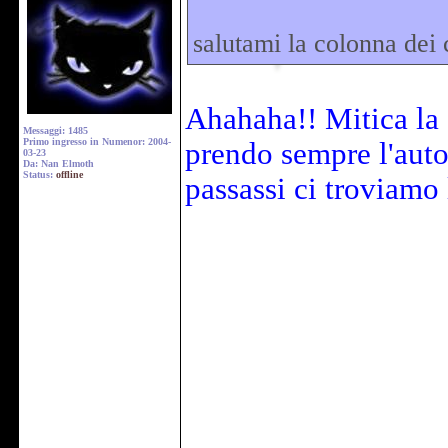
salutami la colonna dei c
Ahahaha!! Mitica la c
Messaggi: 1485
Primo ingresso in Numenor: 2004-
prendo sempre l'auto
03-23
Da: Nan Elmoth
Status:
offline
passassi ci troviamo 