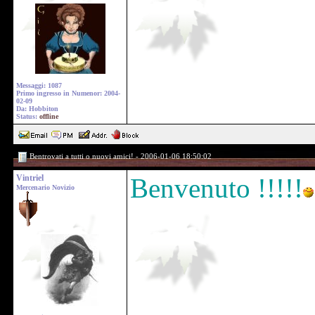
Messaggi: 1087
Primo ingresso in Numenor: 2004-
02-09
Da: Hobbiton
Status:
offline
Bentrovati a tutti o nuovi amici! - 2006-01-06 18:50:02
Vintriel
Benvenuto !!!!!
Mercenario Novizio