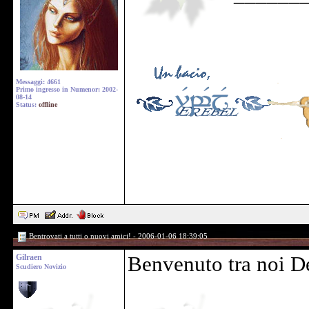
Messaggi: 4661
Primo ingresso in Numenor: 2002-
08-14
Status:
offline
Bentrovati a tutti o nuovi amici! - 2006-01-06 18:39:05
Gilraen
Benvenuto tra noi
D
Scudiero Novizio