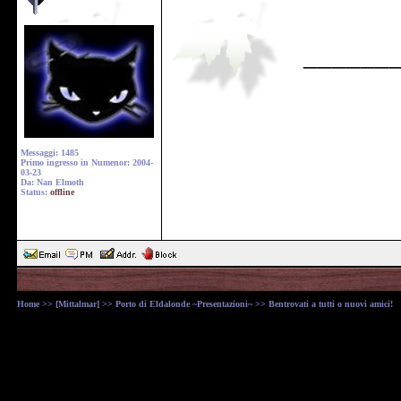
______
Messaggi: 1485
Primo ingresso in Numenor: 2004-
03-23
Da: Nan Elmoth
Status:
offline
Home
>>
[Mittalmar]
>>
Porto di Eldalonde ~Presentazioni~
>> Bentrovati a tutti o nuovi amici!