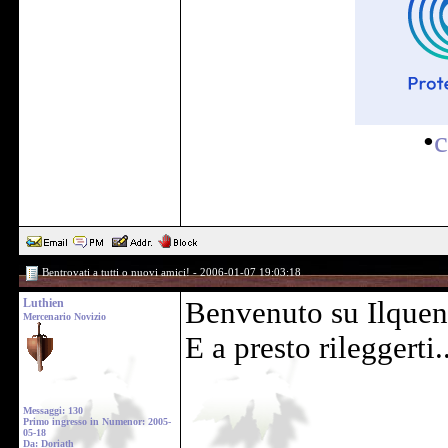
•
c
Bentrovati a tutti o nuovi amici! - 2006-01-07 19:03:18
Luthien
Benvenuto su Ilque
Mercenario Novizio
E a presto rileggerti..
Messaggi: 130
Primo ingresso in Numenor: 2005-
05-18
Da: Doriath