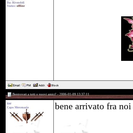
Da: Rivendell
Status:
offline
Bentrovati a tutti o nuovi amici! - 2006-01-09 13:37:11
toe
bene arrivato fra no
Capo Mercenario