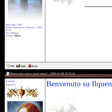
______
Messaggi: 5400
Primo ingresso in Numenor: 2002-
07-07
Da: Valimar
Status:
offline
Bentrovati a tutti o nuovi amici! - 2006-01-06 16:32:41
Erebel
Benvenuto su Ilque
Patriarca
______