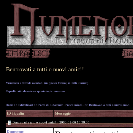
Bentrovati a tutti o nuovi amici!
Visualizza i threads correlati: (
in questo forum
|
in tutti i forum
)
Ilquelin attualmente su questo topic: nessuno
Home
>>
[Mittalmar]
>>
Porto di Eldalonde ~Presentazioni~
>> Bentrovati a tutti o nuovi amici!
ID-Ilquelin
Messaggio
Bentrovati a tutti o nuovi amici! - 2006-01-06 15:38:30
Demostene