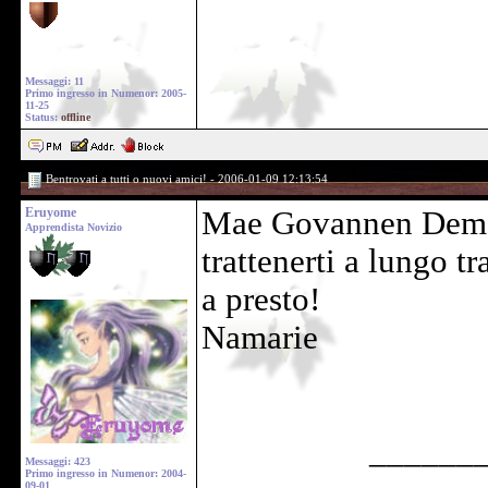
Messaggi: 11
Primo ingresso in Numenor: 2005-
11-25
Status:
offline
Bentrovati a tutti o nuovi amici! - 2006-01-09 12:13:54
Eruyome
Mae Govannen Demos
Apprendista Novizio
trattenerti a lungo tra
a presto!
Namarie
______
Messaggi: 423
Primo ingresso in Numenor: 2004-
09-01