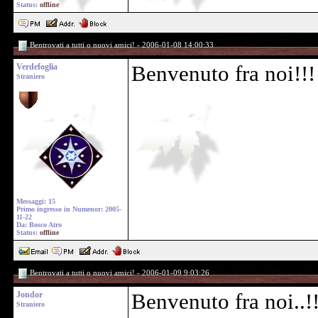
Status:
offline
Bentrovati a tutti o nuovi amici! - 2006-01-08 14:00:33
Verdefoglia
Benvenuto fra noi!!
Straniero
Messaggi: 15
Primo ingresso in Numenor: 2005-
11-22
Da: Bosco Atro
Status:
offline
Bentrovati a tutti o nuovi amici! - 2006-01-09 9:03:26
Jondor
Benvenuto fra noi..!
Straniero