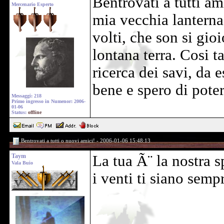
Bentrovati a tutti ami
Mercenario Esperto
mia vecchia lanterna
volti, che son si gio
lontana terra. Cosi 
ricerca dei savi, da 
bene e spero di pote
Messaggi: 218
Primo ingresso in Numenor: 2006-
01-06
Status:
offline
Bentrovati a tutti o nuovi amici! - 2006-01-06 15:48:13
Taym
La tua Ã¨ la nostra 
Vala Buio
i venti ti siano semp