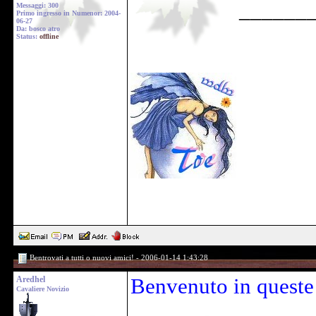
______
Messaggi: 300
Primo ingresso in Numenor: 2004-
06-27
Da: bosco atro
Status:
offline
Bentrovati a tutti o nuovi amici! - 2006-01-14 1:43:28
Aredhel
Benvenuto in queste
Cavaliere Novizio