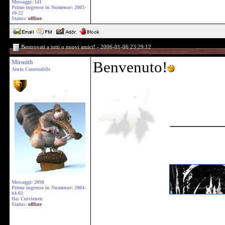
Messaggi: 141
Primo ingresso in Numenor: 2005-
10-22
Status:
offline
Bentrovati a tutti o nuovi amici! - 2006-01-06 23:29:12
Mirmith
Benvenuto!
Aiuto Conestabile
______
Messaggi: 2098
Primo ingresso in Numenor: 2004-
04-02
Da: Cuivienen
Status:
offline