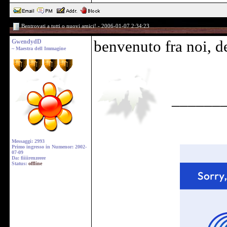
Bentrovati a tutti o nuovi amici! - 2006-01-07 2:34:23
GwendydD
benvenuto fra noi, 
~ Maestra dell Immagine
______
Messaggi: 2993
Primo ingresso in Numenor: 2002-
07-09
Da: fiiiirenzeeee
Status:
offline