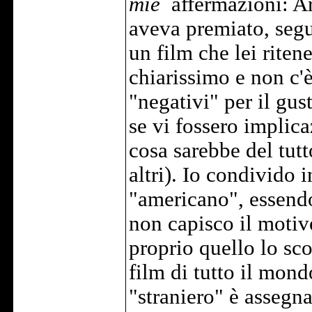
mie
affermazioni: Ar
aveva premiato, segu
un film che lei rite
chiarissimo e non c'è
"negativi" per il gus
se vi fossero implica
cosa sarebbe del tutt
altri). Io condivido i
"americano", essendo
non capisco il motiv
proprio quello lo sc
film di tutto il mond
"straniero" è asseg