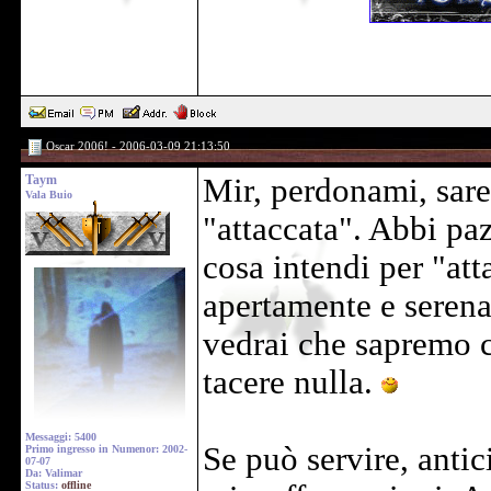
Oscar 2006! - 2006-03-09 21:13:50
Taym
Mir, perdonami, sare
Vala Buio
"attaccata". Abbi paz
cosa intendi per "att
apertamente e serena
vedrai che sapremo c
tacere nulla.
Messaggi: 5400
Se può servire, antic
Primo ingresso in Numenor: 2002-
07-07
Da: Valimar
Status:
offline