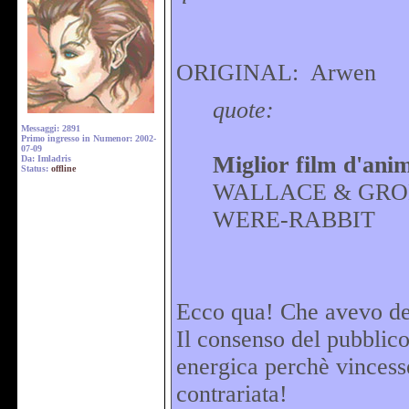
ORIGINAL: Arwen
quote:
Messaggi: 2891
Primo ingresso in Numenor: 2002-
07-09
Miglior film d'ani
Da: Imladris
Status:
offline
WALLACE & GROM
WERE-RABBIT
Ecco qua! Che avevo de
Il consenso del pubblic
energica perchè vincess
contrariata!