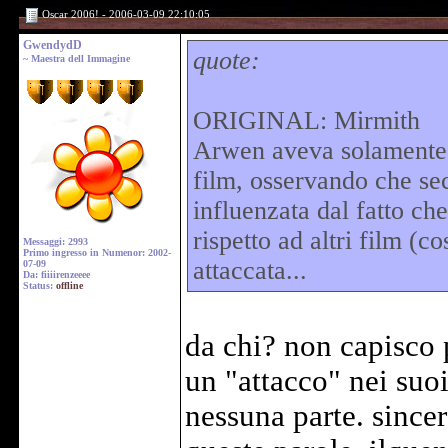
Oscar 2006! - 2006-03-09 22:10:05
GwendydD
quote:
~ Maestra dell Immagine
ORIGINAL: Mirmith
Arwen aveva solamente e
film, osservando che sec
influenzata dal fatto ch
rispetto ad altri film (co
Messaggi: 2993
Primo ingresso in Numenor: 2002-
attaccata...
07-09
Da: fiiiirenzeeee
Status:
offline
da chi? non capisco 
un "attacco" nei suoi
nessuna parte. since