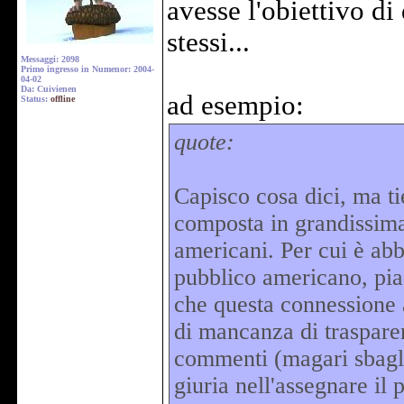
avesse l'obiettivo d
stessi...
Messaggi: 2098
Primo ingresso in Numenor: 2004-
04-02
Da: Cuivienen
ad esempio:
Status:
offline
quote:
Capisco cosa dici, ma ti
composta in grandissima 
americani. Per cui è abb
pubblico americano, pia
che questa connessione 
di mancanza di trasparen
commenti (magari sbagli
giuria nell'assegnare il 