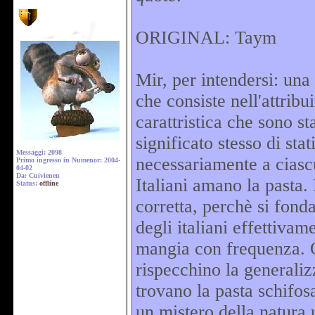
ORIGINAL: Taym
Mir, per intendersi: una
che consiste nell'attri
carattristica che sono st
significato stesso di sta
Messaggi: 2098
necessariamente a ciasc
Primo ingresso in Numenor: 2004-
04-02
Da: Cuivienen
Italiani amano la pasta
Status:
offline
corretta, perchè si fonda
degli italiani effettivam
mangia con frequenza. Qu
rispecchino la generaliz
trovano la pasta schifos
un mistero della natura