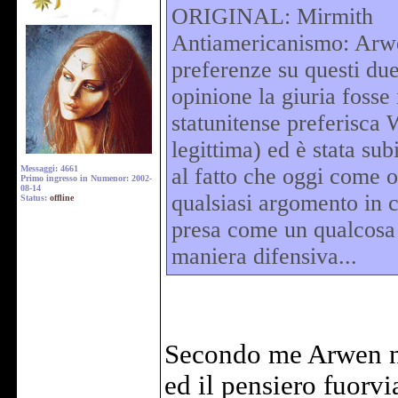
ORIGINAL: Mirmith
Antiamericanismo: Arwe
preferenze su questi du
opinione la giuria fosse 
statunitense preferisca W
legittima) ed è stata su
Messaggi: 4661
al fatto che oggi come o
Primo ingresso in Numenor: 2002-
08-14
qualsiasi argomento in c
Status:
offline
presa come un qualcosa d
maniera difensiva...
Secondo me Arwen non
ed il pensiero fuorvi