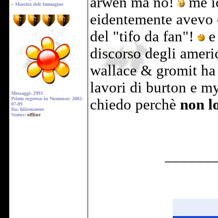
arwen ma no!
me io
~ Maestra dell Immagine
eidentemente avevo c
del "tifo da fan"!
e 
discorso degli ameri
wallace & gromit ha 
lavori di burton e m
Messaggi: 2993
Primo ingresso in Numenor: 2002-
chiedo perchè
non l
07-09
Da: fiiiirenzeeee
Status:
offline
______