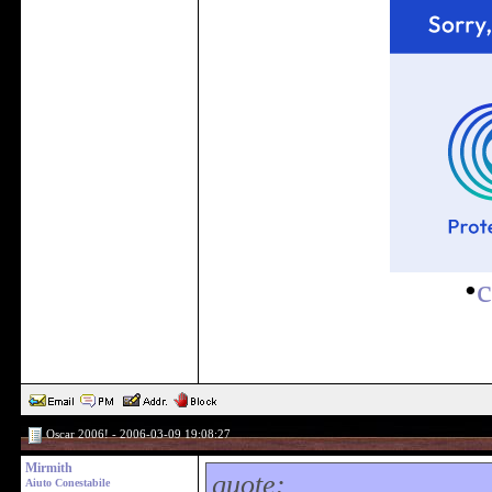
•
c
Oscar 2006! - 2006-03-09 19:08:27
Mirmith
quote:
Aiuto Conestabile