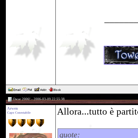
______
Oscar 2006! - 2006-03-09 22:55:38
Arwen
Allora...tutto è parti
Capo Conestabile
quote: