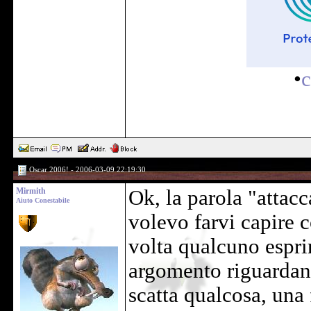
•
c
Oscar 2006! - 2006-03-09 22:19:30
Mirmith
Ok, la parola "attacc
Aiuto Conestabile
volevo farvi capire 
volta qualcuno espri
argomento riguardant
scatta qualcosa, una 