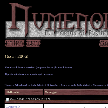
Oscar 2006!
Visualizza i threads correlati: (
in questo forum
|
in tutti i forum
)
Ilquelin attualmente su questo topic: nessuno
Home
>>
[Mittalmar]
>>
Aula delle Arti di Arandor ~ Arte ~
>>
Aula Delle Visioni ~ Cinema ~
>> O
ID-Ilquelin
Messaggio
Oscar 2006! - 2006-03-09 18:12:50
GwendydD