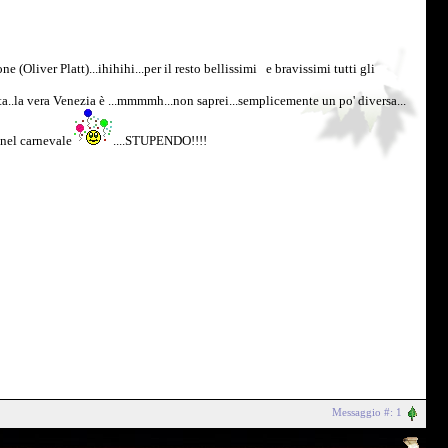
(Oliver Platt)...ihihihi...per il resto bellissimi e bravissimi tutti gli
tta..la vera Venezia è ...mmmmh...non saprei...semplicemente un po' diversa...
 nel carnevale
....STUPENDO!!!!
Messaggio #: 1