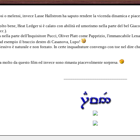
iosi o melensi, invece Lasse Hallstrom ha saputo rendere la vicenda dinamica e piac
molto bene, Heat Ledger si è calato con abilità ed umorismo nella parte del bel G
cc.).
 nella parte dell'Inquisitore Pucci, Oliver Platt come Papprizio, l'immancabile Lena
 ad esempio il braccio destro di Casanova, Lupo!
plessivo è naturale e non forzato. In certe inquadrature convengo con toe nel dire ch
a molto da questo film ed invece sono rimasta piacevolmente sorpresa.
_____________________________