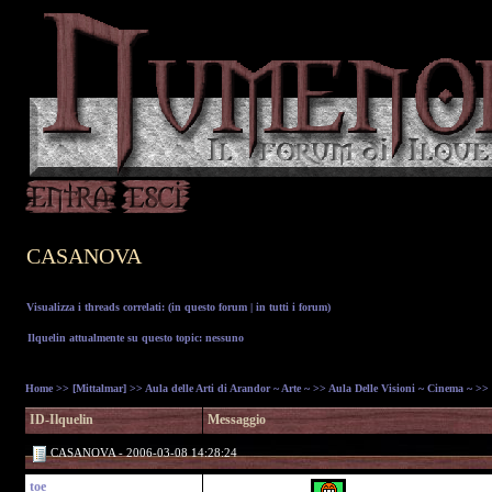
CASANOVA
Visualizza i threads correlati: (
in questo forum
|
in tutti i forum
)
Ilquelin attualmente su questo topic: nessuno
Home
>>
[Mittalmar]
>>
Aula delle Arti di Arandor ~ Arte ~
>>
Aula Delle Visioni ~ Cinema ~
>>
ID-Ilquelin
Messaggio
CASANOVA - 2006-03-08 14:28:24
toe