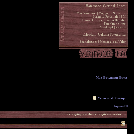
Homepage
|
Cartha di Ilquen .
~
.
Mia Numenor
|
Mappa di Numenor .
Scrittoio Personale
|
PM .
Elenco Gruppi
|
Elenco Ilquelin .
Ilquelin on-line .
Sondaggi
|
Ricerca .
~
.
Calendari
|
Galleria Fotografica .
~
.
Segnalazioni
|
Messaggio ai Valar .
Mae Govannen Guest
Versione da Stampa
Pagina:
[1]
<<
Topic
precedente
Topic
successivo >>