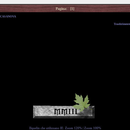
Pagina:
[1]
 CASANOVA
Trasferiment
Ilquelin che utilizzano IE:
Zoom 120%
|
Zoom 100%