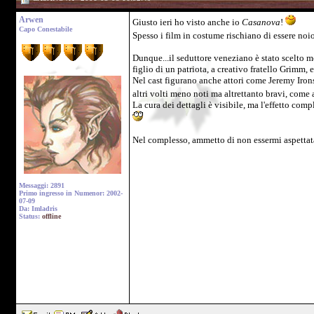
Arwen
Giusto ieri ho visto anche io
Casanova
!
Capo Conestabile
Spesso i film in costume rischiano di essere no
Dunque...il seduttore veneziano è stato scelto 
figlio di un patriota, a creativo fratello Grimm, e
Nel cast figurano anche attori come Jeremy Irons
altri volti meno noti ma altrettanto bravi, come
La cura dei dettagli è visibile, ma l'effetto com
Nel complesso, ammetto di non essermi aspettat
Messaggi: 2891
Primo ingresso in Numenor: 2002-
07-09
Da: Imladris
Status:
offline