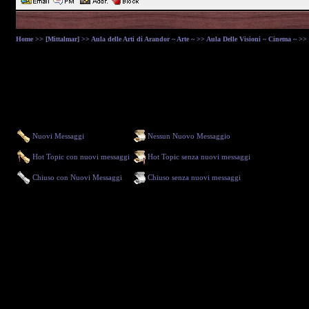
Home
>>
[Mittalmar]
>>
Aula delle Arti di Arandor ~ Arte ~
>>
Aula Delle Visioni ~ Cinema ~
>>
Nuovi Messaggi
Nessun Nuovo Messaggio
Hot Topic con nuovi messaggi
Hot Topic senza nuovi messaggi
Chiuso con Nuovi Messaggi
Chiuso senza nuovi messaggi