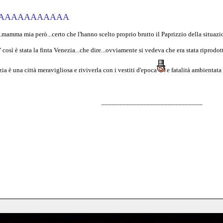
AAAAAAAAAAA
mamma mia però...certo che l'hanno scelto proprio brutto il Paprizzio della situazione 
 così è stata la finta Venezia...che dire...ovviamente si vedeva che era stata riprodo
 è una città meravigliosa e riviverla con i vestiti d'epoca
e fatalità ambientata
_____________________________