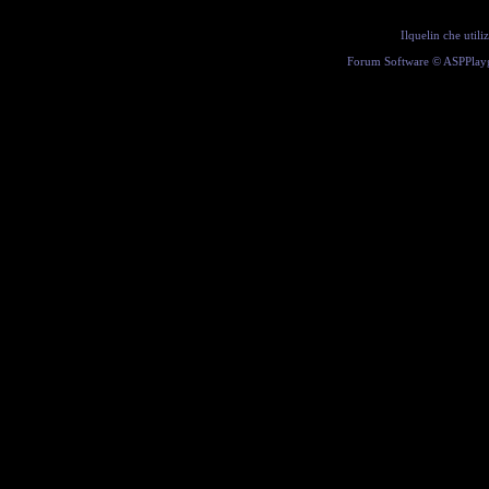
Ilquelin che util
Forum Software ©
ASPPlay