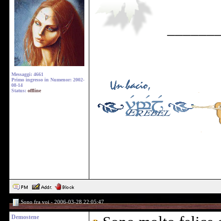
______
Messaggi: 4661
Primo ingresso in Numenor: 2002-
08-14
Status:
offline
Sono fra voi - 2006-03-28 22:05:47
Demostene