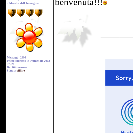
benvenuta!!!
~ Maestra dell Immagine
______
Messaggi: 2993
Primo ingresso in Numenor: 2002-
07-09
Da: fiiiirenzeeee
Status:
offline