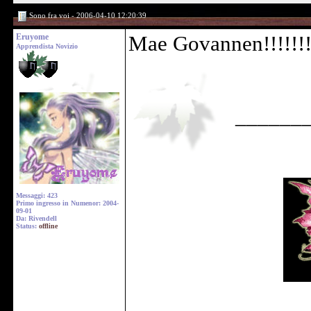
Sono fra voi - 2006-04-10 12:20:39
Eruyome
Mae Govannen!!!!!!!!
Apprendista Novizio
______
Messaggi: 423
Primo ingresso in Numenor: 2004-
09-01
Da: Rivendell
Status:
offline