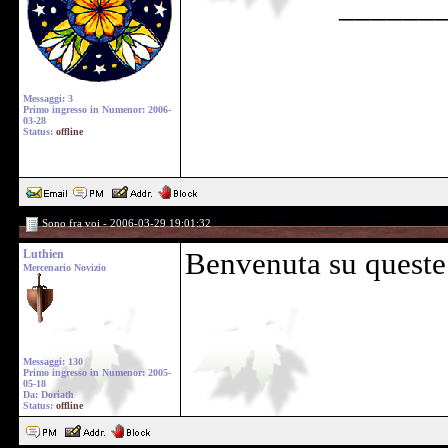
______
Messaggi: 3
Primo ingresso in Numenor: 2006-
03-28
Status:
offline
Sono fra voi - 2006-03-29 19:01:32
Luthien
Benvenuta su queste 
Mercenario Novizio
Messaggi: 130
Primo ingresso in Numenor: 2005-
05-18
Da: Doriath
Status:
offline