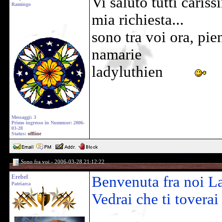
Vi saluto tutti cariss
Ramingo
mia richiesta...
sono tra voi ora, pie
namarie
ladyluthien
Messaggi: 3
Primo ingresso in Numenor: 2006-
03-28
Status:
offline
Sono fra voi - 2006-03-28 21:12:22
Erebel
Benvenuta fra noi L
Patriarca
Vedrai che ti toverai