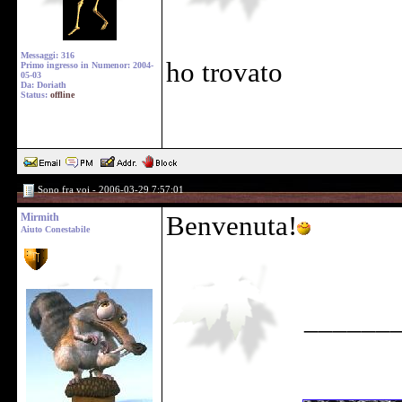
Messaggi: 316
ho trovato
Primo ingresso in Numenor: 2004-
05-03
Da: Doriath
Status:
offline
Sono fra voi - 2006-03-29 7:57:01
Mirmith
Benvenuta!
Aiuto Conestabile
______