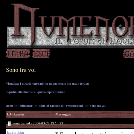
Sono fra voi
Visualizza i threads correlati: (
in questo forum
|
in tutti i forum
)
Ilquelin attualmente su questo topic: nessuno
Home
>>
[Mittalmar]
>>
Porto di Eldalonde ~Presentazioni~
>> Sono fra voi
ID-Ilquelin
Messaggio
Sono fra voi - 2006-03-28 19:13:23
ladyluthien