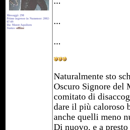
...
Messaggi: 298
...
Primo ingresso in Numenor: 2002-
07-09
Da: Monte Aquilorn
Status:
offline
...
Naturalmente sto sch
Oscuro Signore del 
comitato di disacco
dare il più caloroso b
anche quelli meno nu
Di nuovo, e a presto