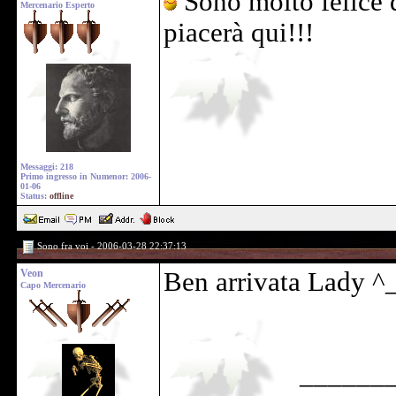
Sono molto felice di
Mercenario Esperto
piacerà qui!!!
Messaggi: 218
Primo ingresso in Numenor: 2006-
01-06
Status:
offline
Sono fra voi - 2006-03-28 22:37:13
Veon
Ben arrivata Lady ^_
Capo Mercenario
______