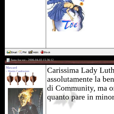
Sono fra voi - 2006-04-03 15:36:12
Maward
Carissima Lady Luth
~ Mastro Cambusiere
assolutamente la be
di Community, ma orm
quanto pare in minor