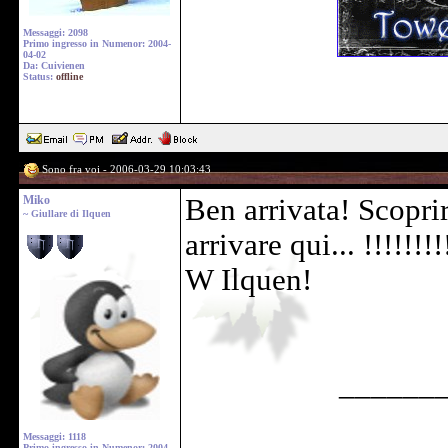
Messaggi: 2098
Primo ingresso in Numenor: 2004-
04-02
Da: Cuivienen
Status:
offline
Sono fra voi - 2006-03-29 10:03:43
Miko
Ben arrivata! Scoprir
~ Giullare di Ilquen
arrivare qui... !!!!!!!!
W Ilquen!
______
Messaggi: 1118
Primo ingresso in Numenor: 2004-