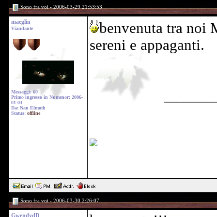
Sono fra voi - 2006-03-29 21:53:53
maeglin
benvenuta tra noi M
Viandante
sereni e appaganti.
______
Messaggi: 60
Primo ingresso in Numenor: 2006-
01-03
Da: Nan Elmoth
Status:
offline
Sono fra voi - 2006-03-30 2:26:07
GwendydD