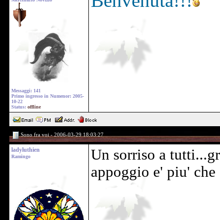
Benvenuta!!!
Messaggi: 141
Primo ingresso in Numenor: 2005-
10-22
Status:
offline
Sono fra voi - 2006-03-29 18:03:27
ladyluthien
Un sorriso a tutti...g
Ramingo
appoggio e' piu' che 