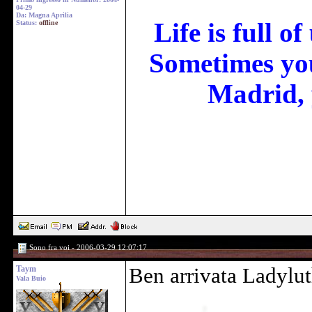
04-29
Da: Magna Aprilia
Life is full o
Status:
offline
Sometimes you
Madrid, 
Sono fra voi - 2006-03-29 12:07:17
Taym
Ben arrivata Ladylut
Vala Buio