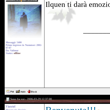
Ilquen ti darà emozi
______
Messaggi: 5400
Primo ingresso in Numenor: 2002-
07-07
Da: Valimar
Status:
offline
Sono fra voi - 2006-03-29 12:37:08
Vintriel
Mercenario Novizio