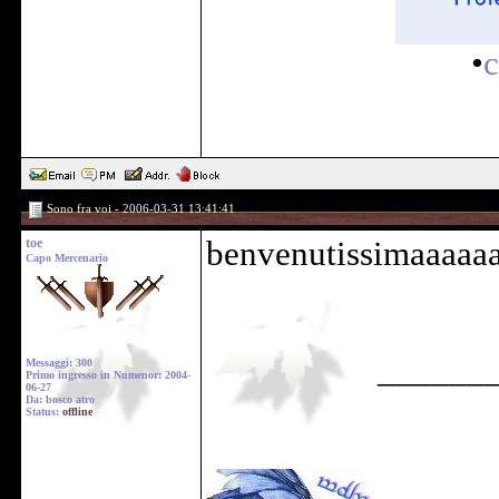
•
c
Sono fra voi - 2006-03-31 13:41:41
toe
benvenutissimaaaaa
Capo Mercenario
______
Messaggi: 300
Primo ingresso in Numenor: 2004-
06-27
Da: bosco atro
Status:
offline