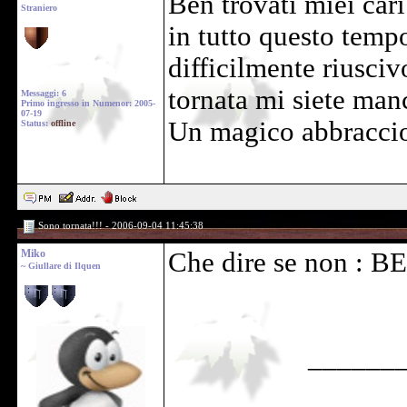
Ben trovati miei car
Straniero
in tutto questo tempo
difficilmente riusci
tornata mi siete manc
Messaggi: 6
Primo ingresso in Numenor: 2005-
07-19
Un magico abbraccio 
Status:
offline
Na
Sono tornata!!! - 2006-09-04 11:45:38
Miko
Che dire se non : B
~ Giullare di Ilquen
______