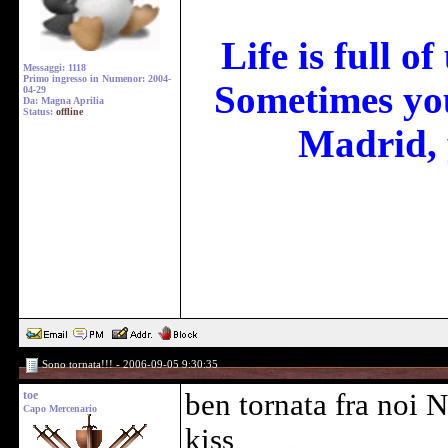
Life is full o
Messaggi: 1118
Primo ingresso in Numenor: 2004-
Sometimes you
04-29
Da: Magna Aprilia
Status:
offline
Madrid, 
Sono tornata!!! - 2006-09-05 9:30:35
toe
ben tornata fra noi N
Capo Mercenario
kiss