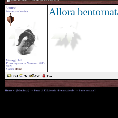
Vintriel
Allora bentornat
Mercenario Novizio
Messaggi: 141
Primo ingresso in Numenor: 2005-
10-22
Status:
offline
Home
>>
[Mittalmar]
>>
Porto di Eldalonde ~Presentazioni~
>> Sono tornata!!!