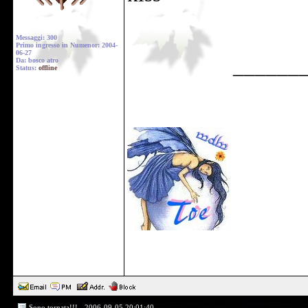
Messaggi: 300
Primo ingresso in Numenor: 2004-
06-27
______
Da: bosco atro
Status:
offline
Sono tornata!!! - 2006-09-05 20:01:40