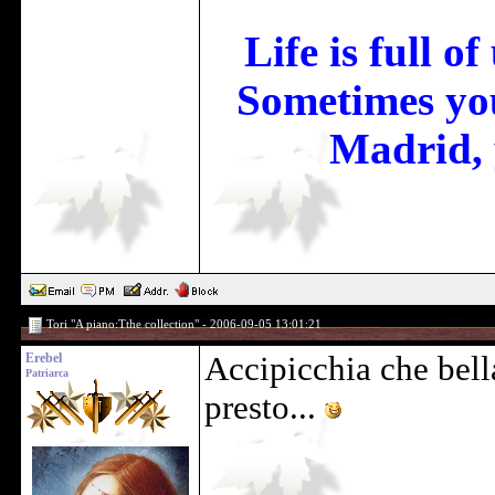
Life is full o
Sometimes you
Madrid, 
Tori "A piano:Tthe collection" - 2006-09-05 13:01:21
Erebel
Accipicchia che bella
Patriarca
presto...