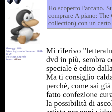
Ho scoperto l'arcano. S
comprare A piano: The 
collection) con un certo
Mi riferivo "lettera
Messaggi: 1118
Primo ingresso in Numenor: 2004-
04-29
Da: Magna Aprilia
dvd in più, sembra co
Status:
offline
speciale è edito dal
Ma ti consiglio cald
perchè, come sai gi
fatto confezione c
la possibilità di asc