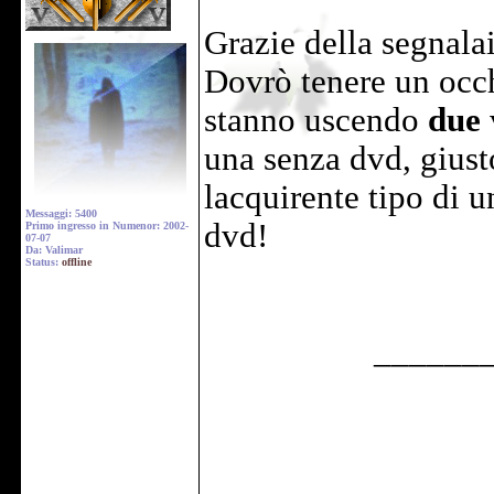
Grazie della segnal
Dovrò tenere un occ
stanno uscendo
due
una senza dvd, gius
lacquirente tipo di 
Messaggi: 5400
dvd!
Primo ingresso in Numenor: 2002-
07-07
Da: Valimar
Status:
offline
______