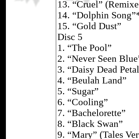
13. “Cruel” (Remixe
14. “Dolphin Song”
15. “Gold Dust”
Disc 5
1. “The Pool”
2. “Never Seen Blue
3. “Daisy Dead Peta
4. “Beulah Land”
5. “Sugar”
6. “Cooling”
7. “Bachelorette”
8. “Black Swan”
9. “Mary” (Tales Ver