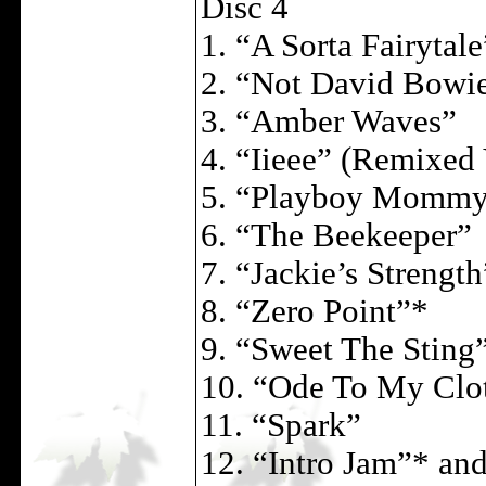
Disc 4
1. “A Sorta Fairytale
2. “Not David Bowi
3. “Amber Waves”
4. “Iieee” (Remixed 
5. “Playboy Mommy”
6. “The Beekeeper”
7. “Jackie’s Strength
8. “Zero Point”*
9. “Sweet The Sting
10. “Ode To My Clo
11. “Spark”
12. “Intro Jam”* an