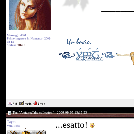
______
Messaggi: 4661
Primo ingresso in Numenor: 2002-
08-14
Status:
offline
Tori "A piano:Tthe collection" - 2006-09-05 15:15:33
Taym
...esatto!
Vala Buio