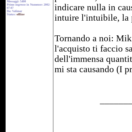
Messaggi: 5400
indicare nulla in ca
Primo ingresso in Numenor: 2002-
07-07
Da: Valimar
Status:
offline
intuire l'intuibile, l
Tornando a noi: Mik
l'acquisto ti faccio 
dell'immensa quantità
mi sta causando (I pr
______