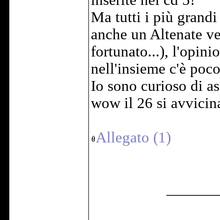
inserite nel cd 5!
Ma tutti i più grandi
anche un Altenate ve
fortunato...), l'opi
nell'insieme c'è poc
Io sono curioso di asc
wow il 26 si avvicin
Allegato (1)
______