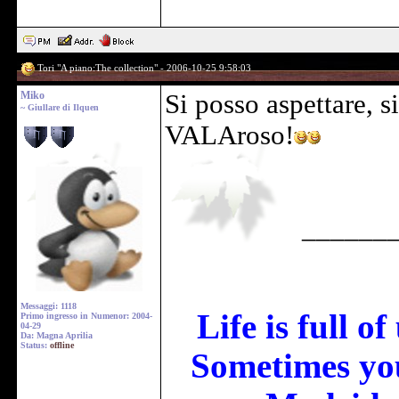
Tori "A piano:The collection" - 2006-10-25 9:58:03
Miko
Si posso aspettare, 
~ Giullare di Ilquen
VALAroso!
______
Messaggi: 1118
Life is full o
Primo ingresso in Numenor: 2004-
04-29
Da: Magna Aprilia
Status:
offline
Sometimes you