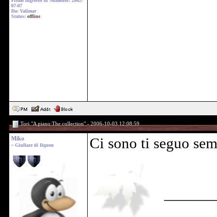
Primo ingresso in Numenor: 2002-
07-07
Da: Valimar
Status:
offline
Tori "A piano:The collection" - 2006-10-03 12:08:59
Miko
Ci sono ti seguo se
~ Giullare di Ilquen
______