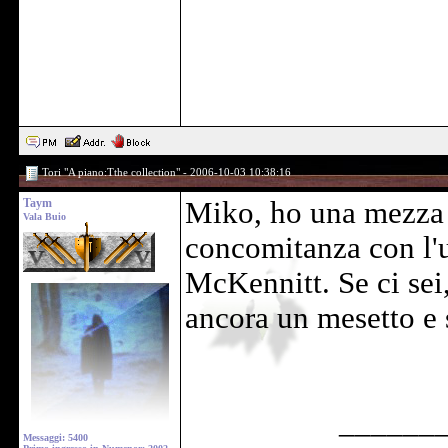
Tori "A piano:Tthe collection" - 2006-10-03 10:38:16
Taym
Miko, ho una mezza 
Vala Buio
concomitanza con l'u
McKennitt. Se ci sei
ancora un mesetto e s
______
Messaggi: 5400