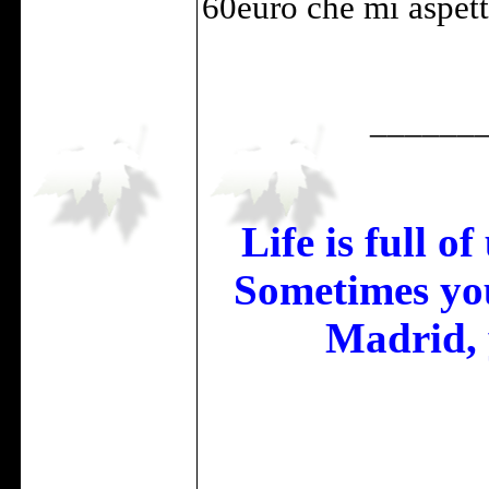
60euro che mi aspett
______
Life is full o
Sometimes you
Madrid, 