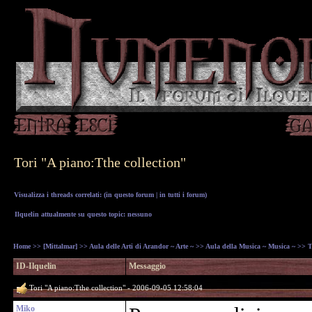
Tori "A piano:Tthe collection"
Visualizza i threads correlati: (
in questo forum
|
in tutti i forum
)
Ilquelin attualmente su questo topic: nessuno
Home
>>
[Mittalmar]
>>
Aula delle Arti di Arandor ~ Arte ~
>>
Aula della Musica ~ Musica ~
>> To
ID-Ilquelin
Messaggio
Tori "A piano:Tthe collection" - 2006-09-05 12:58:04
Miko