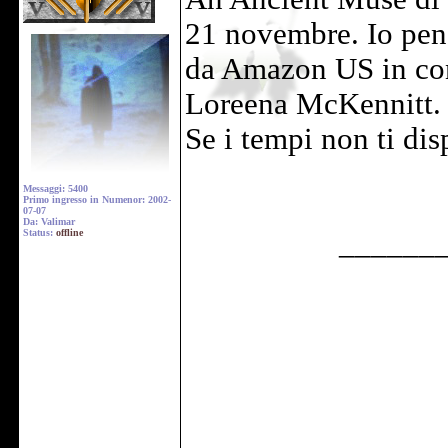
21 novembre. Io pen
da Amazon US in con
Loreena McKennitt.
Se i tempi non ti di
Messaggi: 5400
Primo ingresso in Numenor: 2002-
07-07
Da: Valimar
Status:
offline
______