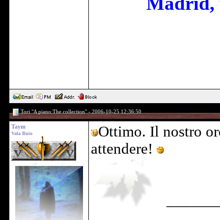
Madrid, 
Tori "A piano:The collection" - 2006-10-25 12:36:50
Taym
Ottimo. Il nostro or
Vala Buio
attendere!
______