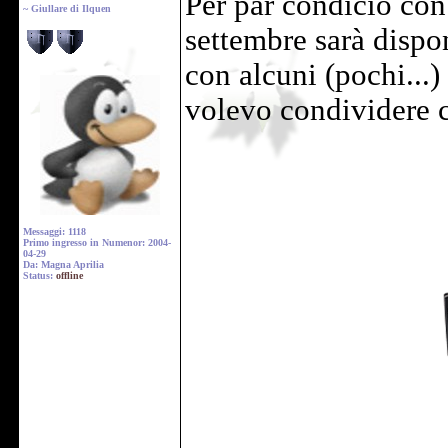
Per par condicio con
~ Giullare di Ilquen
settembre sarà dispo
con alcuni (pochi...)
volevo condividere c
Messaggi: 1118
Primo ingresso in Numenor: 2004-
04-29
Da: Magna Aprilia
Status:
offline