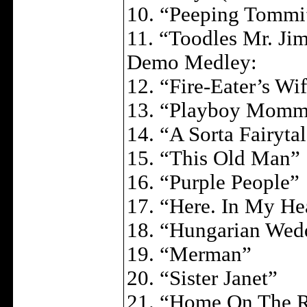
10. “Peeping Tommi
11. “Toodles Mr. Ji
Demo Medley:
12. “Fire-Eater’s W
13. “Playboy Momm
14. “A Sorta Fairyt
15. “This Old Man”
16. “Purple People”
17. “Here. In My He
18. “Hungarian Wed
19. “Merman”
20. “Sister Janet”
21. “Home On The R