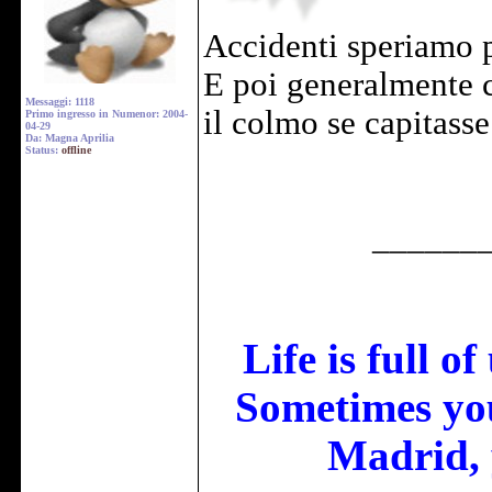
Accidenti speriamo p
E poi generalmente c
Messaggi: 1118
il colmo se capitasse
Primo ingresso in Numenor: 2004-
04-29
Da: Magna Aprilia
Status:
offline
______
Life is full o
Sometimes you
Madrid, 