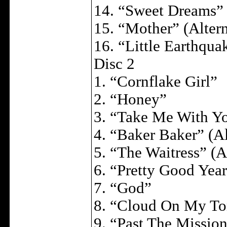
14. “Sweet Dreams”
15. “Mother” (Alter
16. “Little Earthqua
Disc 2
1. “Cornflake Girl”
2. “Honey”
3. “Take Me With Y
4. “Baker Baker” (A
5. “The Waitress” (A
6. “Pretty Good Yea
7. “God”
8. “Cloud On My T
9. “Past The Mission