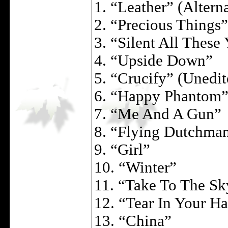
1. “Leather” (Altern
2. “Precious Things”
3. “Silent All These 
4. “Upside Down”
5. “Crucify” (Unedit
6. “Happy Phantom
7. “Me And A Gun”
8. “Flying Dutchman
9. “Girl”
10. “Winter”
11. “Take To The Sk
12. “Tear In Your H
13. “China”