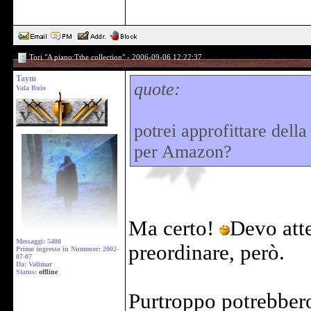
Tori "A piano:Tthe collection" - 2006-09-06 12:22:37
Taym
quote:
Vala Buio
potrei approfittare dell
per Amazon?
Ma certo!
Devo att
Messaggi: 5400
preordinare, però.
Primo ingresso in Numenor: 2002-
07-07
Da: Valimar
Status:
offline
Purtroppo potrebbero