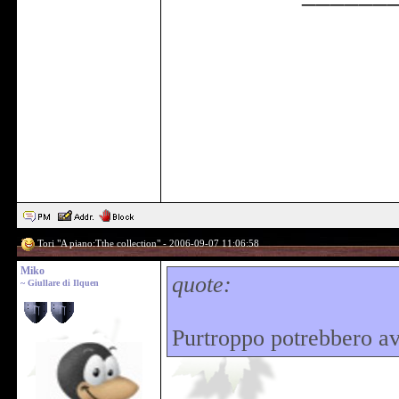
Tori "A piano:Tthe collection" - 2006-09-07 11:06:58
Miko
quote:
~ Giullare di Ilquen
Purtroppo potrebbero ave