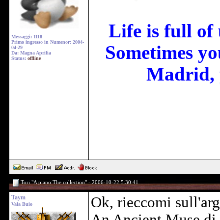
Life is full o
Messaggi: 1118
Primo ingresso in Numenor: 2004-
Sometimes you
04-29
Da: Magna Aprilia
Status:
offline
Madrid, 
Tori "A piano:The collection" - 2006-10-22 5:30:41
Taym
Ok, rieccomi sull'ar
Vala Buio
An Ancient Muse di 