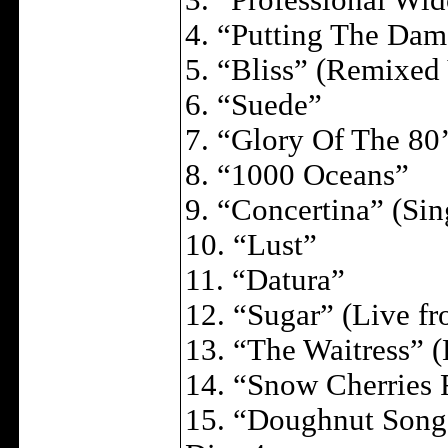
3. “Professional Wi
4. “Putting The Da
5. “Bliss” (Remixed 
6. “Suede”
7. “Glory Of The 80’
8. “1000 Oceans”
9. “Concertina” (Si
10. “Lust”
11. “Datura”
12. “Sugar” (Live f
13. “The Waitress” (
14. “Snow Cherries 
15. “Doughnut Song