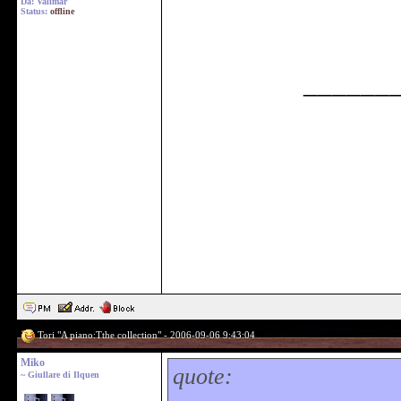
Da: Valimar
Status:
offline
______
Tori "A piano:Tthe collection" - 2006-09-06 9:43:04
Miko
quote:
~ Giullare di Ilquen