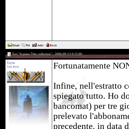
Tori "A piano:Tthe collection" - 2006-09-13 0:15:00
Taym
Fortunatamente NON 
Vala Buio
Infine, nell'estratto
spiegato tutto. Ho d
bancomat) per tre gi
prelevato l'abboname
precedente, in data 