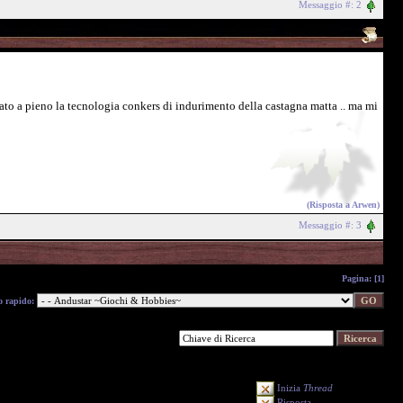
Messaggio #: 2
to a pieno la tecnologia conkers di indurimento della castagna matta .. ma mi
(Risposta a
Arwen
)
Messaggio #: 3
Pagina:
[1]
o rapido:
Inizia
Thread
Risposta