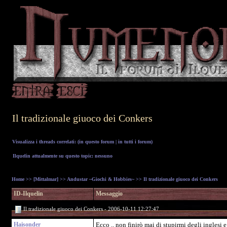
Il tradizionale giuoco dei Conkers
Visualizza i threads correlati: (
in questo forum
|
in tutti i forum
)
Ilquelin attualmente su questo topic: nessuno
Home
>>
[Mittalmar]
>>
Andustar ~Giochi & Hobbies~
>> Il tradizionale giuoco dei Conkers
ID-Ilquelin
Messaggio
Il tradizionale giuoco dei Conkers - 2006-10-11 12:27:47
Haisonder
Ecco .. non finirò mai di stupirmi degli inglesi e 