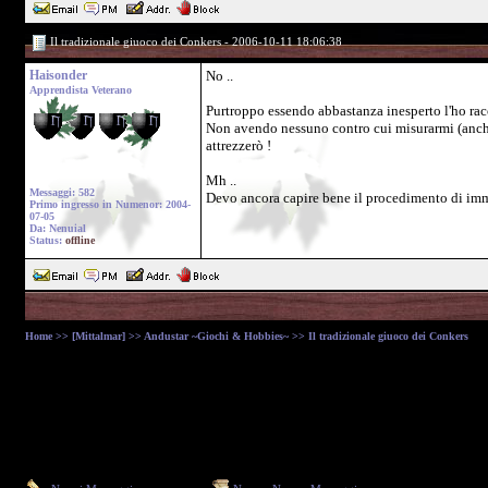
Il tradizionale giuoco dei Conkers - 2006-10-11 18:06:38
Haisonder
No ..
Apprendista Veterano
Purtroppo essendo abbastanza inesperto l'ho rac
Non avendo nessuno contro cui misurarmi (anche 
attrezzerò !
Mh ..
Messaggi: 582
Devo ancora capire bene il procedimento di immer
Primo ingresso in Numenor: 2004-
07-05
Da: Nenuial
Status:
offline
Home
>>
[Mittalmar]
>>
Andustar ~Giochi & Hobbies~
>> Il tradizionale giuoco dei Conkers