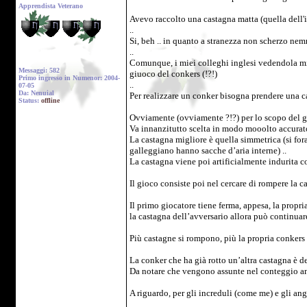
Apprendista Veterano
Avevo raccolto una castagna matta (quella dell'i
..
Si, beh .. in quanto a stranezza non scherzo nem
..
Comunque, i miei colleghi inglesi vedendola mi 
Messaggi: 582
giuoco del conkers (!?!)
Primo ingresso in Numenor: 2004-
..
07-05
Da: Nenuial
Per realizzare un conker bisogna prendere una ca
Status:
offline
Ovviamente (ovviamente ?!?) per lo scopo del gi
Va innanzitutto scelta in modo mooolto accurato
La castagna migliore è quella simmetrica (si for
galleggiano hanno sacche d’aria interne) ..
La castagna viene poi artificialmente indurita con
Il gioco consiste poi nel cercare di rompere la ca
Il primo giocatore tiene ferma, appesa, la propri
la castagna dell’avversario allora può continuare
Più castagne si rompono, più la propria conkers è
La conker che ha già rotto un’altra castagna è det
Da notare che vengono assunte nel conteggio anche
A riguardo, per gli increduli (come me) e gli angl