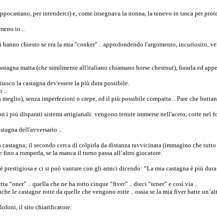
ppocastano, per intenderci) e, come insegnava la nonna, la tenevo in tasca per prot
meno io ..
hanno chiesto se era la mia "conker" .. approfondendo l'argomento, incuriosito, ven
stagna matta (che similmente all'italiano chiamano horse chestnut), forarla ed appe
uoco la castagna dev'essere la più dura possibile.
 ..
a meglio), senza imperfezioni o crepe, ed il più possibile compatta .. Pare che butt
 i più disparati sistemi artigianali: vengono tenute immerse nell'aceto, cotte nel for
stagna dell'avversario ..
a castagna; il secondo cerca di colpirla da distanza ravvicinata (immagino che tutto 
 fino a romperla, se la manca il turno passa all’altro giocatore.
 prestigiosa e ci si può vantare con gli amici dicendo: “La mia castagna è più dura d
ta “oner” .. quella che ne ha rotto cinque “fiver” .. dieci “tener” e così via ..
 le castagne rotte da quelle che vengono rotte .. ossia se la mia fiver batte un’altr
ofoni, il sito chiarificatore: