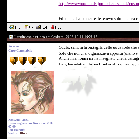
http://www.woodlands-junior.kent.sch.uk/custo
Ed io che, banalmente, le tenevo solo in tasca c
Il tradizionale giuoco dei Conkers - 2006-10-11 16:28:12
Arwen
Oddio, sembra la battaglia delle uova sode che si
Capo Conestabile
Solo che noi ci si organizzava apposta (orario e
Anche mia nonna mi ha insegnato che la castagna 
Hais, hai adattato la tua Conker allo spirito ag
Messaggi: 2891
Primo ingresso in Numenor: 2002-
07-09
Da: Imladris
Status:
offline