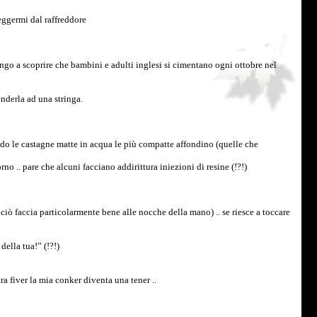
eggermi dal raffreddore
go a scoprire che bambini e adulti inglesi si cimentano ogni ottobre nel
nderla ad una stringa.
ando le castagne matte in acqua le più compatte affondino (quelle che
no .. pare che alcuni facciano addirittura iniezioni di resine (!?!)
ciò faccia particolarmente bene alle nocche della mano) .. se riesce a toccare
ella tua!” (!?!)
a fiver la mia conker diventa una tener ..