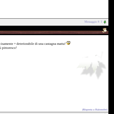
Messaggio #: 1
ecisamente + deteriorabile di una castagna matta!
ù pittoresco!
(Risposta a
Haisonder
)