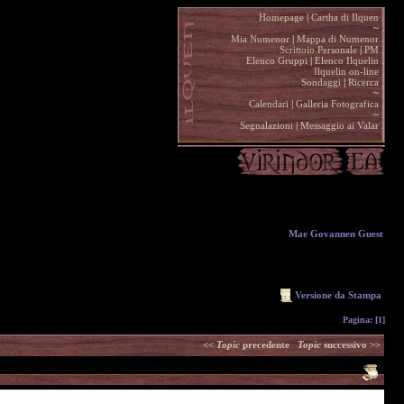
Homepage
|
Cartha di Ilquen .
~
.
Mia Numenor
|
Mappa di Numenor .
Scrittoio Personale
|
PM .
Elenco Gruppi
|
Elenco Ilquelin .
Ilquelin on-line .
Sondaggi
|
Ricerca .
~
.
Calendari
|
Galleria Fotografica .
~
.
Segnalazioni
|
Messaggio ai Valar .
Mae Govannen Guest
Versione da Stampa
Pagina:
[1]
<<
Topic
precedente
Topic
successivo >>