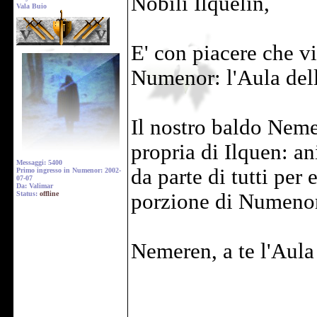
Nobili Ilquelin,
Vala Buio
E' con piacere che v
Numenor: l'Aula del
Il nostro baldo Neme
propria di Ilquen: a
Messaggi: 5400
da parte di tutti per
Primo ingresso in Numenor: 2002-
07-07
Da: Valimar
Status:
offline
porzione di Numenor,
Nemeren, a te l'Aula