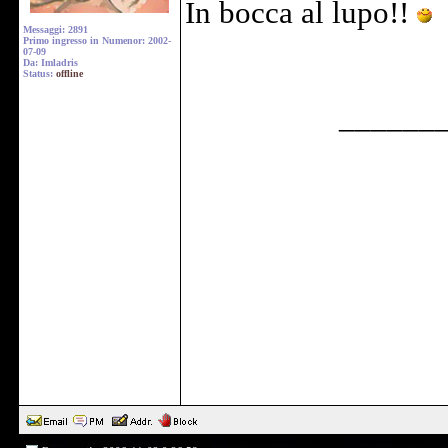
In bocca al lupo!!
Messaggi: 2891
Primo ingresso in Numenor: 2002-
07-09
Da: Imladris
Status:
offline
______