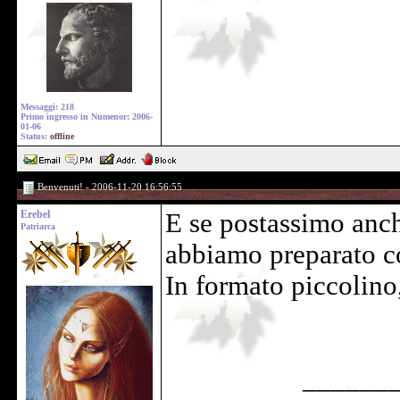
Messaggi: 218
Primo ingresso in Numenor: 2006-
01-06
Status:
offline
Benvenuti! - 2006-11-20 16:56:55
Erebel
E se postassimo anch
Patriarca
abbiamo preparato con
In formato piccolino
______