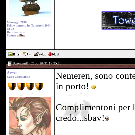
Messaggi: 2098
Primo ingresso in Numenor: 2004-
04-02
Da: Cuivienen
Status:
offline
Benvenuti! - 2006-10-31 17:35:03
Arwen
Nemeren, sono conten
Capo Conestabile
in porto!
Complimentoni per la
credo...sbav!