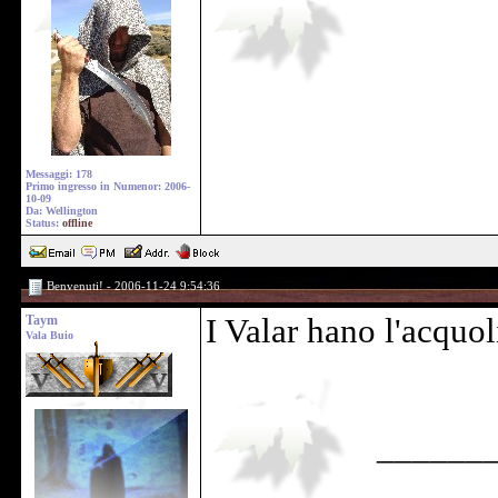
Messaggi: 178
Primo ingresso in Numenor: 2006-
10-09
Da: Wellington
Status:
offline
Benvenuti! - 2006-11-24 9:54:36
Taym
I Valar hano l'acquol
Vala Buio
______