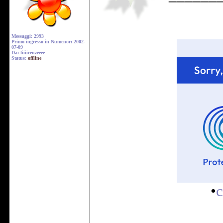
Messaggi: 2993
Primo ingresso in Numenor: 2002-
07-09
Da: fiiiirenzeeee
Status:
offline
•
c