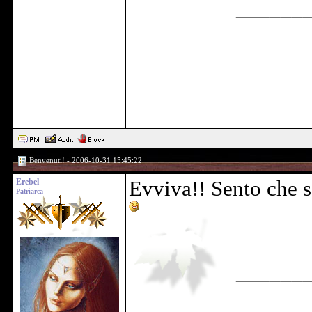
______
Benvenuti! - 2006-10-31 15:45:22
Erebel
Evviva!! Sento che sa
Patriarca
______