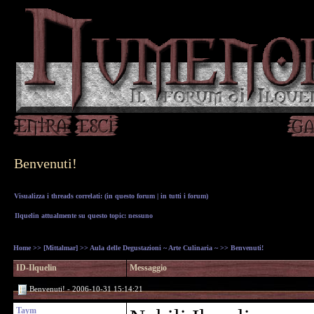
Benvenuti!
Visualizza i threads correlati: (
in questo forum
|
in tutti i forum
)
Ilquelin attualmente su questo topic: nessuno
Home
>>
[Mittalmar]
>>
Aula delle Degustazioni ~ Arte Culinaria ~
>> Benvenuti!
ID-Ilquelin
Messaggio
Benvenuti! - 2006-10-31 15:14:21
Taym