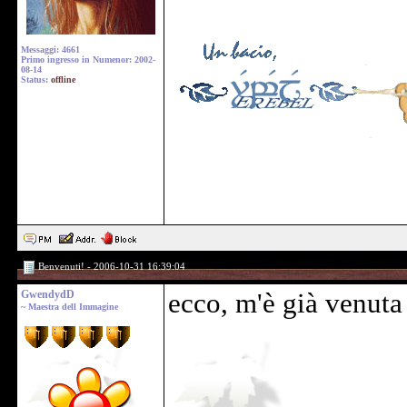
Messaggi: 4661
Primo ingresso in Numenor: 2002-
08-14
Status:
offline
Benvenuti! - 2006-10-31 16:39:04
GwendydD
ecco, m'è già venut
~ Maestra dell Immagine
______