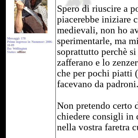
Spero di riuscire a 
piacerebbe iniziare 
medievali, non ho av
sperimentarle, ma mi
Messaggi: 178
Primo ingresso in Numenor: 2006-
10-09
soprattutto perchè s
Da: Wellington
Status:
offline
zafferano e lo zenzer
che per pochi piatti 
facevano da padroni
Non pretendo certo di
chiedere consigli in 
nella vostra faretra c