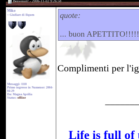
Benvenuti! - 2006-11-02 9:26:58
Miko
quote:
~ Giullare di Ilquen
... buon APETTITO!!!!!
Complimenti per l'ig
Messaggi: 1118
Primo ingresso in Numenor: 2004-
04-29
Da: Magna Aprilia
______
Status:
offline
Life is full o