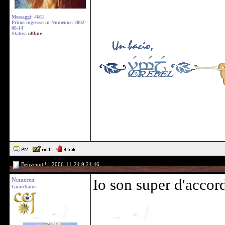
Messaggi: 4661
Primo ingresso in Numenor: 2002-
08-14
Status:
offline
Benvenuti! - 2006-11-24 9:24:46
Nemeren
Io son super d'accor
Guardiano