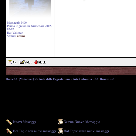
Messaggi: 5400
Primo ingresso in Numenor: 2002-
07-07
Da: Valimar
Status:
offline
Home
>>
[Mittalmar]
>>
Aula delle Degustazioni ~ Arte Culinaria ~
>> Benvenuti!
Nuovi Messaggi
Nessun Nuovo Messaggio
Hot Topic con nuovi messaggi
Hot Topic senza nuovi messaggi