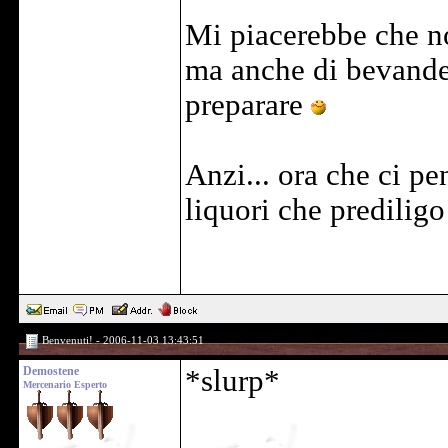
Mi piacerebbe che non
ma anche di bevande, l
preparare
Anzi... ora che ci pe
liquori che prediligo
Benvenuti! - 2006-11-03 13:43:51
Demostene
*slurp*
Mercenario Esperto