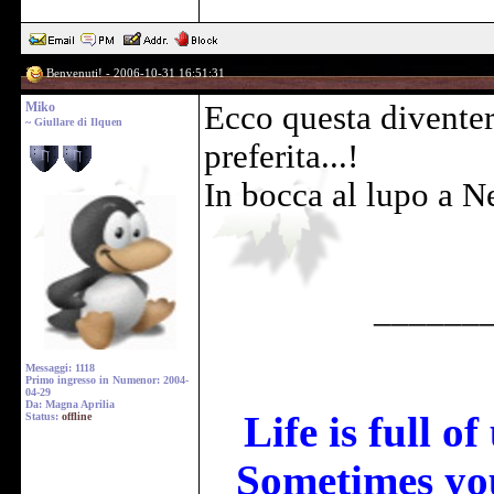
Benvenuti! - 2006-10-31 16:51:31
Miko
Ecco questa diventer
~ Giullare di Ilquen
preferita...!
In bocca al lupo a N
______
Messaggi: 1118
Primo ingresso in Numenor: 2004-
04-29
Da: Magna Aprilia
Life is full o
Status:
offline
Sometimes you