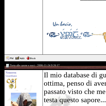
Torta alle carote e noci - 2006-11-24 9:26:17
Nemeren
Il mio database di g
Guardiano
ottima, penso di aver
passato visto che me
testa questo sapore..