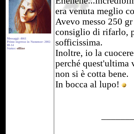
Ehehehe...incredibil
era venuta meglio co
Avevo messo 250 gr d
consiglio di rifarlo,
Messaggi: 4661
sofficissima.
Primo ingresso in Numenor: 2002-
08-14
Status:
offline
Inoltre, io la cuocer
perché quest'ultima v
non si è cotta bene.
In bocca al lupo!
______