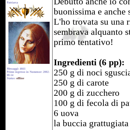
Debutto anche io con
Patriarca
buonissima e anche s
L'ho trovata su una r
sembrava alquanto st
primo tentativo!
Ingredienti (6 pp):
Messaggi: 4661
250 g di noci sgusci
Primo ingresso in Numenor: 2002-
08-14
Status:
offline
250 g di carote
200 g di zucchero
100 g di fecola di pa
6 uova
la buccia grattugiata