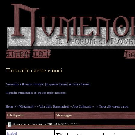
Torta alle carote e noci
Visualizza i threads correlati: (
in questo forum
|
in tutti i forum
)
Ilquelin attualmente su questo topic: nessuno
Home
>>
[Mittalmar]
>>
Aula delle Degustazioni ~ Arte Culinaria ~
>> Torta alle carote e noci
ID-Ilquelin
Messaggio
Torta alle carote e noci - 2006-11-20 16:53:13
Erebel