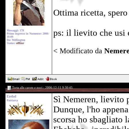
Ottima ricetta, spero
ps: il lievito che usi
Messaggi: 178
Primo ingresso in Numenor: 2006-
10-09
Da: Wellington
Status:
offline
< Modificato da
Nemer
Torta alle carote e noci - 2006-12-11 9:30:45
Erebel
Sì Nemeren, lievito p
Patriarca
Dunque, l'ho appena 
scorsa ho sbagliato la