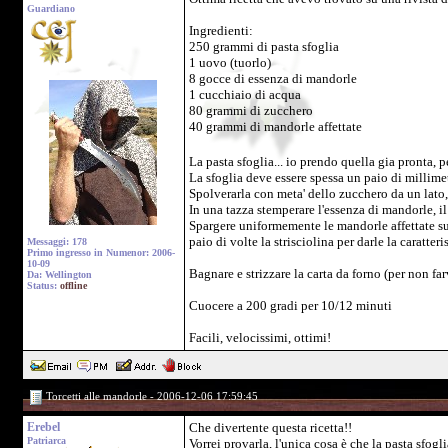
Guardiano
Ingredienti:
250 grammi di pasta sfoglia
1 uovo (tuorlo)
8 gocce di essenza di mandorle
1 cucchiaio di acqua
80 grammi di zucchero
40 grammi di mandorle affettate
La pasta sfoglia... io prendo quella gia pronta, p
La sfoglia deve essere spessa un paio di millimet
Spolverarla con meta' dello zucchero da un lato, 
In una tazza stemperare l'essenza di mandorle, i
Spargere uniformemente le mandorle affettate sull
paio di volte la strisciolina per darle la caratteri
Messaggi: 178
Primo ingresso in Numenor: 2006-
10-09
Bagnare e strizzare la carta da forno (per non far
Da: Wellington
Status:
offline
Cuocere a 200 gradi per 10/12 minuti
Facili, velocissimi, ottimi!
Torcetti alle mandorle - 2006-12-06 17:59:45
Erebel
Che divertente questa ricetta!!
Patriarca
Vorrei provarla, l'unica cosa è che la pasta sfog