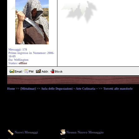
Messaggi: 178
Primo ingresso in Numenor: 2006-
10-09
Da: Wellington
Status:
offline
Home
>>
[Mittalmar]
>>
Aula delle Degustazioni ~ Arte Culinaria ~
>> Torcetti alle mandorle
Nuovi Messaggi
Nessun Nuovo Messaggio