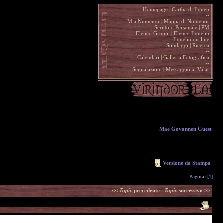
Homepage
|
Cartha di Ilquen .
~
.
Mia Numenor
|
Mappa di Numenor .
Scrittoio Personale
|
PM .
Elenco Gruppi
|
Elenco Ilquelin .
Ilquelin on-line .
Sondaggi
|
Ricerca .
~
.
Calendari
|
Galleria Fotografica .
~
.
Segnalazioni
|
Messaggio ai Valar .
Mae Govannen Guest
Versione da Stampa
Pagina:
[1]
<<
Topic
precedente
Topic
successivo >>