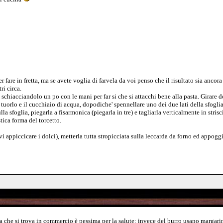
er fare in fretta, ma se avete voglia di farvela da voi penso che il risultato sia ancor
ri circa.
schiacciandolo un po con le mani per far si che si attacchi bene alla pasta. Girare del
l tuorlo e il cucchiaio di acqua, dopodiche' spennellare uno dei due lati della sfogl
a sfoglia, piegarla a fisarmonica (piegarla in tre) e tagliarla verticalmente in stri
stica forma del torcetto.
vi appiccicare i dolci), metterla tutta stropicciata sulla leccarda da forno ed appoggia
lia che si trova in commercio è pessima per la salute: invece del burro usano margarin