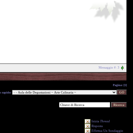
Messaggio #: 3
Pagina:
[1]
o rapido:
Inizia
Thread
Risposta
Effettua Un Sondaggio