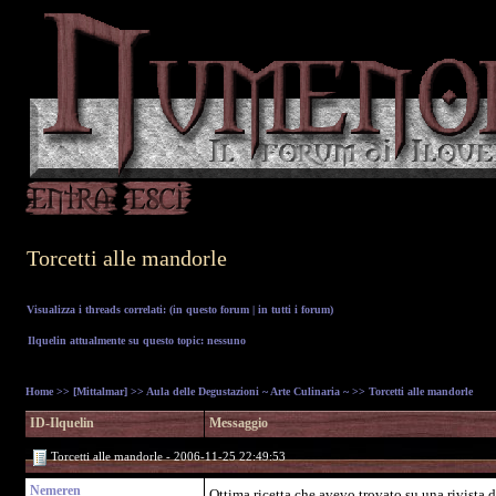
Torcetti alle mandorle
Visualizza i threads correlati: (
in questo forum
|
in tutti i forum
)
Ilquelin attualmente su questo topic: nessuno
Home
>>
[Mittalmar]
>>
Aula delle Degustazioni ~ Arte Culinaria ~
>> Torcetti alle mandorle
ID-Ilquelin
Messaggio
Torcetti alle mandorle - 2006-11-25 22:49:53
Nemeren
Ottima ricetta che avevo trovato su una rivista 