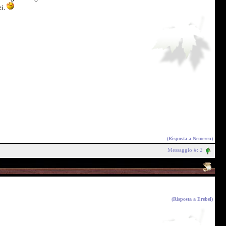
ei.
(Risposta a
Nemeren
)
Messaggio #: 2
(Risposta a
Erebel
)