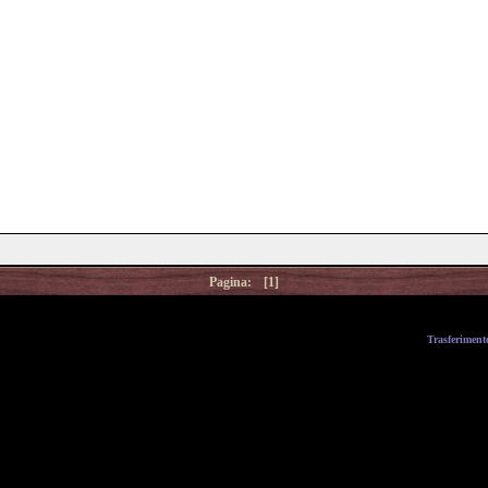
Pagina:
[1]
Trasferiment