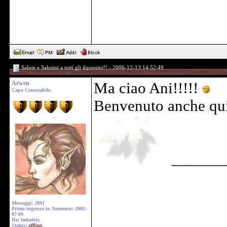
Salute e Salutini a tutti gli ilquenini!! - 2006-12-13 14:52:49
Arwen
Ma ciao Ani!!!!!
Capo Conestabile
Benvenuto anche qui
______
Messaggi: 2891
Primo ingresso in Numenor: 2002-
07-09
Da: Imladris
Status:
offline