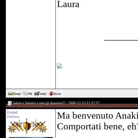
Laura
______
Salute e Salutini a tutti gli ilquenini!! - 2006-12-13 11:37:27
Erebel
Ma benvenuto Anak
Patriarca
Comportati bene, e