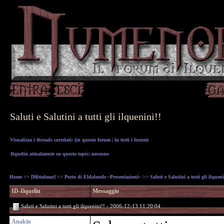
Saluti e Salutini a tutti gli ilquenini!!
Visualizza i threads correlati: (
in questo forum
|
in tutti i forum
)
Ilquelin attualmente su questo topic: nessuno
Home
>>
[Mittalmar]
>>
Porto di Eldalonde ~Presentazioni~
>> Saluti e Salutini a tutti gli ilqueni
ID-Ilquelin
Messaggio
Saluti e Salutini a tutti gli ilquenini!! - 2006-12-13 11:20:04
Anakin