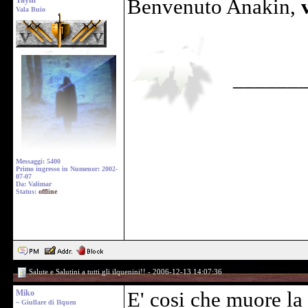
Taym
Benvenuto Anakin,
Vala Buio
______
Messaggi: 5400
Primo ingresso in Numenor: 2002-
07-07
Da: Valimar
Status:
offline
Salute e Salutini a tutti gli ilquenini!! - 2006-12-13 14:07:36
Miko
E' cosi che muore la
~ Giullare di Ilquen