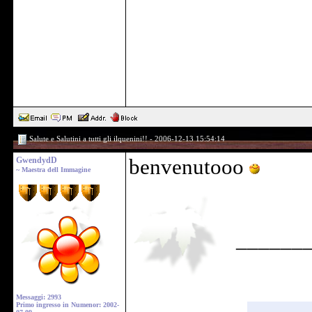
Salute e Salutini a tutti gli ilquenini!! - 2006-12-13 15:54:14
GwendydD
benvenutooo
~ Maestra dell Immagine
______
Messaggi: 2993
Primo ingresso in Numenor: 2002-