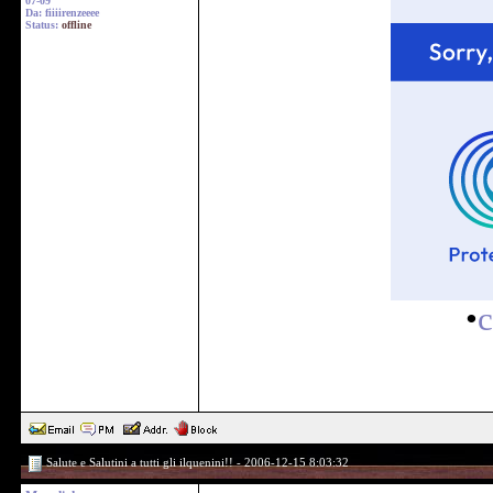
07-09
Da: fiiiirenzeeee
Status:
offline
•
c
Salute e Salutini a tutti gli ilquenini!! - 2006-12-15 8:03:32