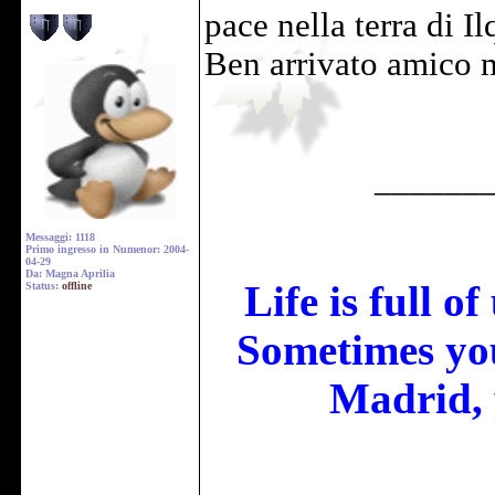
pace nella terra di Il
Ben arrivato amico m
______
Messaggi: 1118
Primo ingresso in Numenor: 2004-
04-29
Da: Magna Aprilia
Life is full o
Status:
offline
Sometimes you
Madrid, 