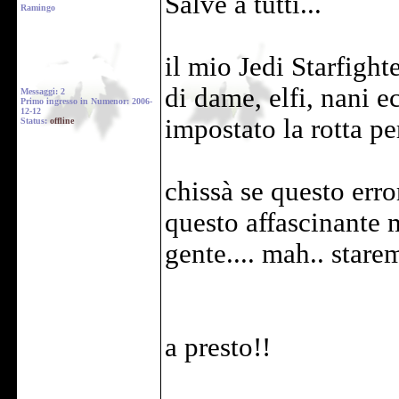
Salve a tutti...
Ramingo
il mio Jedi Starfigh
di dame, elfi, nani e
Messaggi: 2
Primo ingresso in Numenor: 2006-
12-12
impostato la rotta p
Status:
offline
chissà se questo erro
questo affascinante 
gente.... mah.. stare
a presto!!