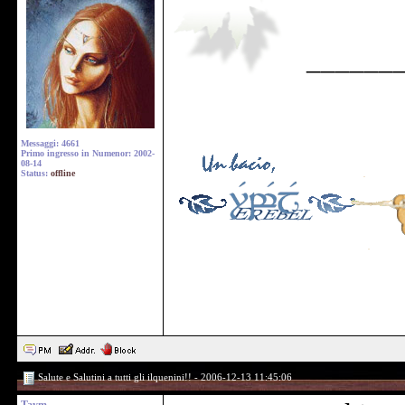
______
Messaggi: 4661
Primo ingresso in Numenor: 2002-
08-14
Status:
offline
Salute e Salutini a tutti gli ilquenini!! - 2006-12-13 11:45:06