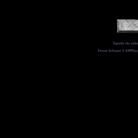
Ilquelin che util
Forum Software ©
ASPPlay