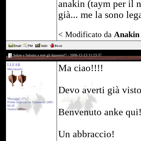
anakin (taym per il n
già... me la sono leg
< Modificato da
Anakin
Salute e Salutini a tutti gli ilquenini!! - 2006-12-13 11:23:37
LLEAR
Ma ciao!!!!
Mercenario
Devo averti già vist
Messaggi: 173
Primo ingresso in Numenor: 2005-
04-28
Benvenuto anke qui
Status:
offline
Un abbraccio!