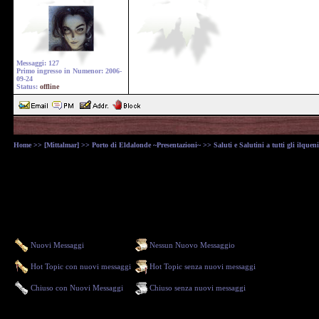
Messaggi: 127
Primo ingresso in Numenor: 2006-
09-24
Status:
offline
Home
>>
[Mittalmar]
>>
Porto di Eldalonde ~Presentazioni~
>> Saluti e Salutini a tutti gli ilqueni
Nuovi Messaggi
Nessun Nuovo Messaggio
Hot Topic con nuovi messaggi
Hot Topic senza nuovi messaggi
Chiuso con Nuovi Messaggi
Chiuso senza nuovi messaggi