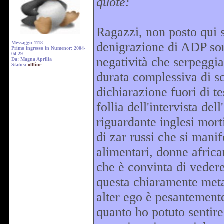
quote:
Ragazzi, non posto qui 
Messaggi: 1118
denigrazione di ADP son
Primo ingresso in Numenor: 2004-
04-29
negatività che serpeggia.
Da: Magna Aprilia
Status:
offline
durata complessiva di sc
dichiarazione fuori di t
follia dell'intervista de
riguardante inglesi morti
di zar russi che si manif
alimentari, donne africa
che è convinta di vedere 
questa chiaramente metaf
alter ego è pesantement
quanto ho potuto senti