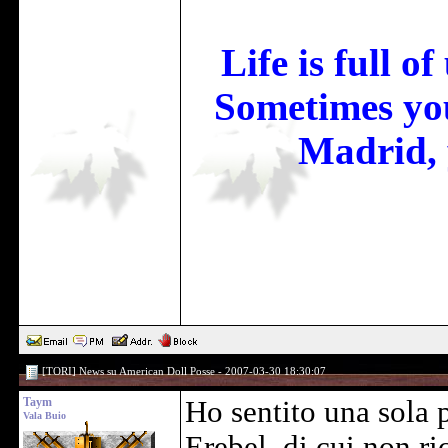
Life is full o
Sometimes you
Madrid, 
[TORI] News su American Doll Posse - 2007-03-30 18:30:07
Taym
Ho sentito una sola 
Vala Buio
Erebel, di cui non ric