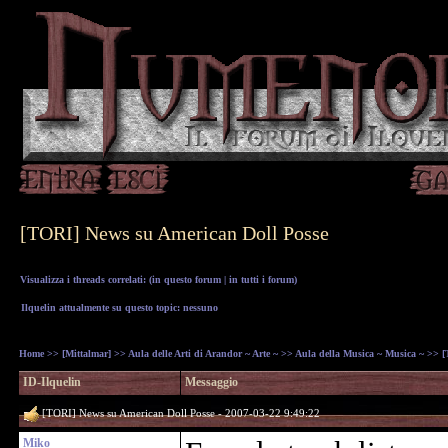
[TORI] News su American Doll Posse
Visualizza i threads correlati: (
in questo forum
|
in tutti i forum
)
Ilquelin attualmente su questo topic: nessuno
Home
>>
[Mittalmar]
>>
Aula delle Arti di Arandor ~ Arte ~
>>
Aula della Musica ~ Musica ~
>> [
ID-Ilquelin
Messaggio
[TORI] News su American Doll Posse - 2007-03-22 9:49:22
Miko