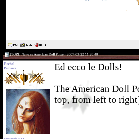
[TORI] News su American Doll Posse - 2007-03-22 11:28:48
Erebel
Ed ecco le Dolls!
Patriarca
The American Doll Pos
top, from left to righ
Messaggi: 4661