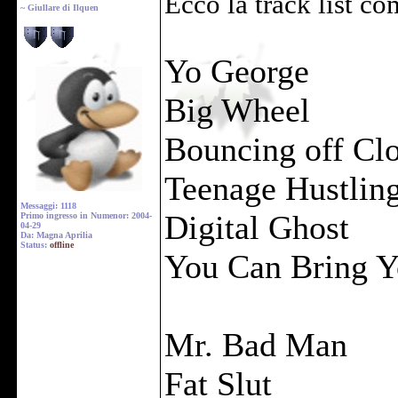
Ecco la track list co
~ Giullare di Ilquen
Yo George
Big Wheel
Bouncing off Cl
Teenage Hustlin
Messaggi: 1118
Digital Ghost
Primo ingresso in Numenor: 2004-
04-29
Da: Magna Aprilia
Status:
offline
You Can Bring 
Mr. Bad Man
Fat Slut