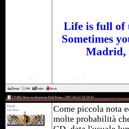
Life is full o
Sometimes you
Madrid, 
[TORI] News su American Doll Posse - 2007-03-22 10:29:43
Taym
Come piccola nota ed
Vala Buio
molte probabilità ch