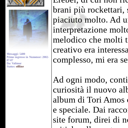
brani più rockettari
piaciuto molto. Ad u
interpretazione molt
melodico che molti t
creativo era interess
Messaggi: 5400
complesso, mi era se
Primo ingresso in Numenor: 2002-
07-07
Da: Valimar
Status:
offline
Ad ogni modo, conti
curiosità il nuovo al
album di Tori Amos 
e speciale. Dai racco
site forum, direi di 