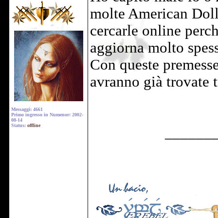
molte American Dolls
cercarle online perc
aggiorna molto spess
Con queste premesse,
avranno già trovate 
Messaggi: 4661
Primo ingresso in Numenor: 2002-
08-14
Status:
offline
______