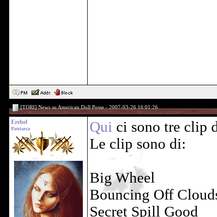
[TORI] News su American Doll Posse - 2007-03-26 16:01:26
Erebel
Qui
ci sono tre clip 
Patriarca
Le clip sono di:
Big Wheel
Bouncing Off Cloud
Secret Spill Good