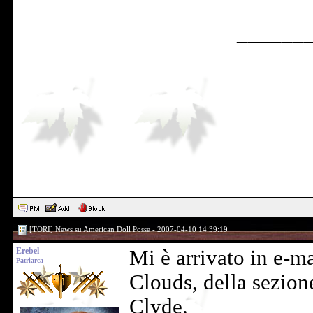
______
[TORI] News su American Doll Posse - 2007-04-10 14:39:19
Erebel
Mi è arrivato in e-m
Patriarca
Clouds, della sezion
Clyde.