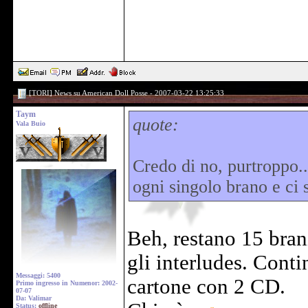
[TORI] News su American Doll Posse - 2007-03-22 13:25:33
Taym
quote:
Vala Buio
Credo di no, purtroppo..
ogni singolo brano e ci 
Beh, restano 15 bran
gli interludes. Cont
Messaggi: 5400
cartone con 2 CD.
Primo ingresso in Numenor: 2002-
07-07
Da: Valimar
Status:
offline