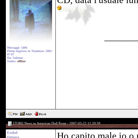
CD, data l'usuale lu
______
Messaggi: 5400
Primo ingresso in Numenor: 2002-
07-07
Da: Valimar
Status:
offline
[TORI] News su American Doll Posse - 2007-03-22 11:20:59
Erebel
Ho capito male io o n
Patriarca