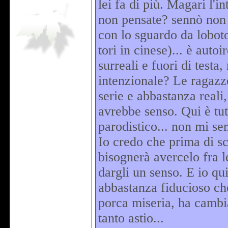
lei fa di più. Magari l'i
non pensate? sennò non s
con lo sguardo da lobot
tori in cinese)... è auto
surreali e fuori di testa
intenzionale? Le ragazz
serie e abbastanza reali
avrebbe senso. Qui è tut
parodistico... non mi se
Io credo che prima di sc
bisognerà avercelo fra l
dargli un senso. E io qu
abbastanza fiducioso ch
porca miseria, ha cambiat
tanto astio...