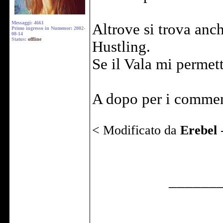
Messaggi: 4661
Altrove si trova anc
Primo ingresso in Numenor: 2002-
08-14
Status:
offline
Hustling.
Se il Vala mi permett
A dopo per i commen
< Modificato da
Erebel
______