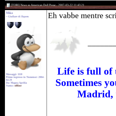
[TORI] News su American Doll Posse - 2007-03-22 11:43:21
Miko
Eh vabbe mentre scri
~ Giullare di Ilquen
______
Life is full o
Messaggi: 1118
Primo ingresso in Numenor: 2004-
Sometimes you
04-29
Da: Magna Aprilia
Status:
offline
Madrid, 