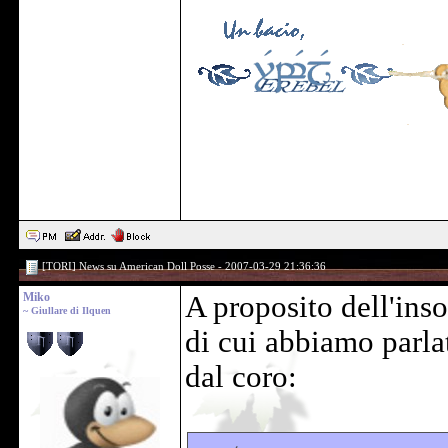
[TORI] News su American Doll Posse - 2007-03-29 21:36:36
Miko
A proposito dell'ins
~ Giullare di Ilquen
di cui abbiamo parla
dal coro: