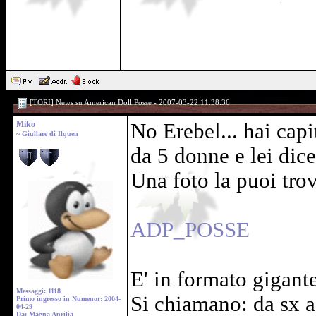
[TORI] News su American Doll Posse - 2007-03-22 11:38:36
Miko
No Erebel... hai cap
~ Giullare di Ilquen
da 5 donne e lei dice 
Una foto la puoi trov
ADP_POSSE
E' in formato gigante
Messaggi: 1118
Si chiamano: da sx a 
Primo ingresso in Numenor: 2004-
04-29
Da: Magna Aprilia