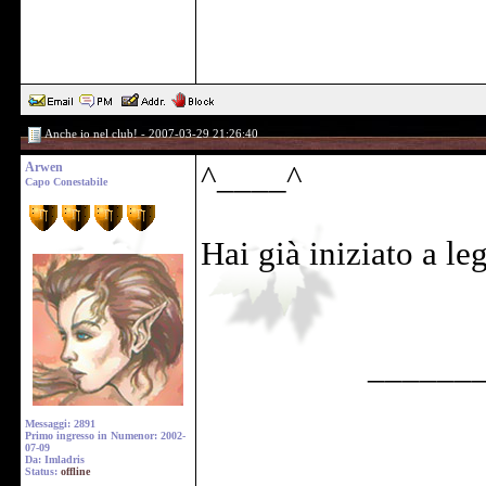
Anche io nel club! - 2007-03-29 21:26:40
Arwen
^____^
Capo Conestabile
Hai già iniziato a le
______
Messaggi: 2891
Primo ingresso in Numenor: 2002-
07-09
Da: Imladris
Status:
offline