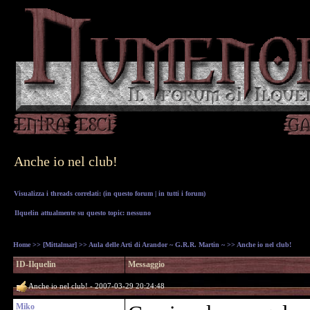
Anche io nel club!
Visualizza i threads correlati: (
in questo forum
|
in tutti i forum
)
Ilquelin attualmente su questo topic: nessuno
Home
>>
[Mittalmar]
>>
Aula delle Arti di Arandor ~ G.R.R. Martin ~
>> Anche io nel club!
ID-Ilquelin
Messaggio
Anche io nel club! - 2007-03-29 20:24:48
Miko