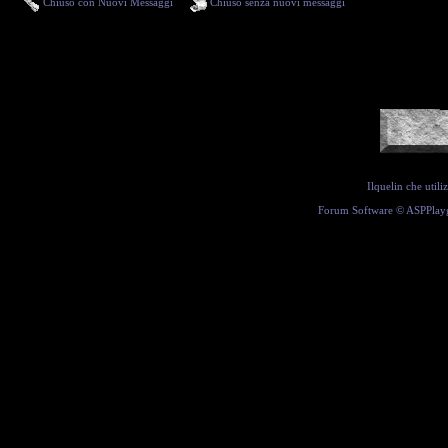
Chiuso con Nuovi Messaggi
Chiuso senza nuovi messaggi
Ilquelin che util
Forum Software ©
ASPPlay