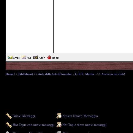
Home
>>
[Mittalmar]
>>
Aula delle Arti di Arandor ~ G.R.R. Martin ~
>> Anche io nel club!
Nuovi Messaggi
Nessun Nuovo Messaggio
Hot Topic con nuovi messaggi
Hot Topic senza nuovi messaggi