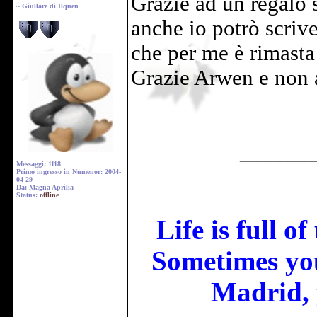
Grazie ad un regalo 
~ Giullare di Ilquen
anche io potrò scriv
che per me è rimasta
Grazie Arwen e non 
______
Messaggi: 1118
Primo ingresso in Numenor: 2004-
04-29
Da: Magna Aprilia
Status:
offline
Life is full o
Sometimes you
Madrid, 