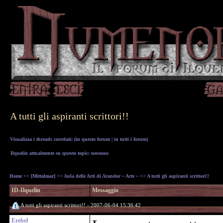
A tutti gli aspiranti scrittori!!
Visualizza i threads correlati: (
in questo forum
|
in tutti i forum
)
Ilquelin attualmente su questo topic: nessuno
Home
>>
[Mittalmar]
>>
Aula delle Arti di Arandor ~ Arte ~
>> A tutti gli aspiranti scrittori!!
ID-Ilquelin
Messaggio
A tutti gli aspiranti scrittori!! - 2007-06-04 15:36:42
Erebel