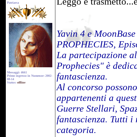
Leggo e trasmetto...e
Patriarca
Yavin 4 e MoonBase
PROPHECIES, Episo
La partecipazione al
Prophecies" è dedicat
Messaggi: 4661
fantascienza.
Primo ingresso in Numenor: 2002-
08-14
Status:
offline
Al concorso possono 
appartenenti a ques
Guerre Stellari, Spa
fantascienza. Tutti 
categoria.