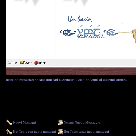
Home
>>
[Mittalmar]
>>
Aula delle Arti di Arandor ~ Arte ~
>> A tutti gli aspiranti scrittori!!
Nuovi Messaggi
Nessun Nuovo Messaggio
Hot Topic con nuovi messaggi
Hot Topic senza nuovi messaggi