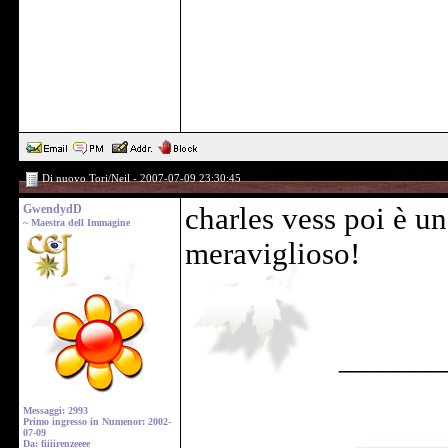
Di nuovo Tori/Neil - 2007-07-09 23:30:45
GwendydD
charles vess poi è un
~ Maestra dell Immagine
meraviglioso!
______
Messaggi: 2993
Primo ingresso in Numenor: 2002-
07-09
Da: fiiiirenzeeee