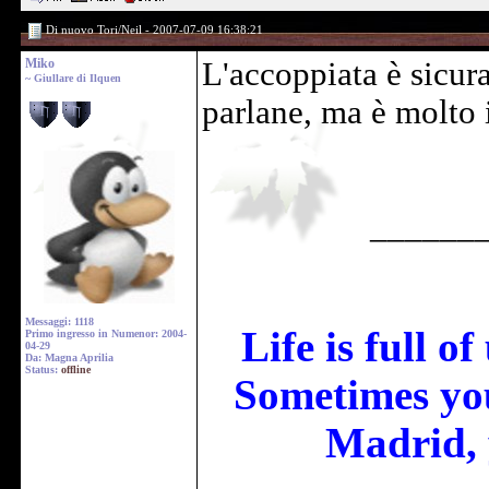
Di nuovo Tori/Neil - 2007-07-09 16:38:21
Miko
L'accoppiata è sicur
~ Giullare di Ilquen
parlane, ma è molto 
______
Messaggi: 1118
Life is full o
Primo ingresso in Numenor: 2004-
04-29
Da: Magna Aprilia
Status:
offline
Sometimes you
Madrid, 