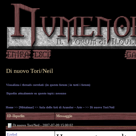
Di nuovo Tori/Neil
Visualizza i threads correlati: (
in questo forum
|
in tutti i forum
)
Ilquelin attualmente su questo topic: nessuno
Home
>>
[Mittalmar]
>>
Aula delle Arti di Arandor ~ Arte ~
>> Di nuovo Tori/Neil
ID-Ilquelin
Messaggio
Di nuovo Tori/Neil - 2007-07-09 15:00:02
Erebel