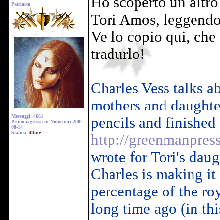
Ho scoperto un altro
Patriarca
Tori Amos, leggendo
Ve lo copio qui, che
tradurlo!
Charles Vess talks
mothers and daughter
Messaggi: 4661
pencils and finished a
Primo ingresso in Numenor: 2002-
08-14
Status:
offline
http://greenmanpres
wrote for Tori's dau
Charles is making it
percentage of the ro
long time ago (
in thi