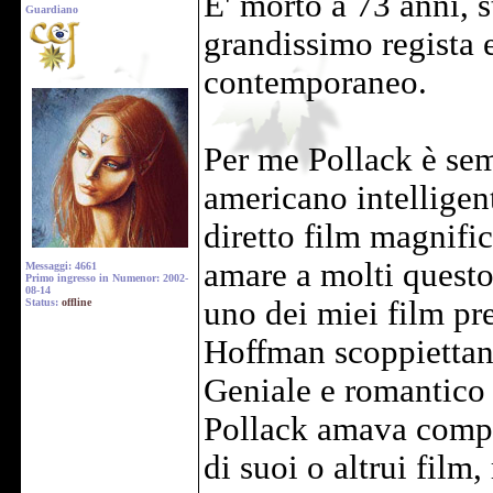
E' morto a 73 anni, 
Guardiano
grandissimo regista 
contemporaneo.
Per me Pollack è sem
americano intelligen
diretto film magnif
amare a molti questo
Messaggi: 4661
Primo ingresso in Numenor: 2002-
08-14
uno dei miei film pre
Status:
offline
Hoffman scoppiettan
Geniale e romantico 
Pollack amava compar
di suoi o altrui film