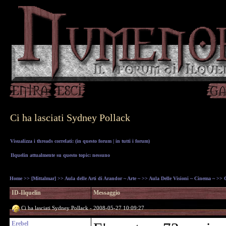
Ci ha lasciati Sydney Pollack
Visualizza i threads correlati: (
in questo forum
|
in tutti i forum
)
Ilquelin attualmente su questo topic: nessuno
Home
>>
[Mittalmar]
>>
Aula delle Arti di Arandor ~ Arte ~
>>
Aula Delle Visioni ~ Cinema ~
>> C
ID-Ilquelin
Messaggio
Ci ha lasciati Sydney Pollack - 2008-05-27 10:09:27
Erebel