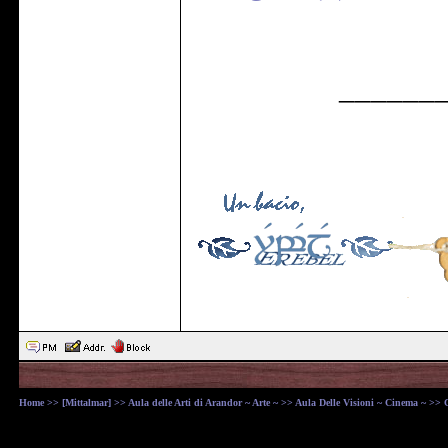
______
Home
>>
[Mittalmar]
>>
Aula delle Arti di Arandor ~ Arte ~
>>
Aula Delle Visioni ~ Cinema ~
>> C