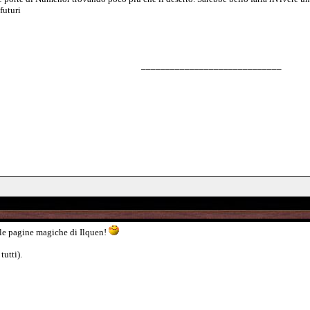
futuri
_____________________________
le pagine magiche di Ilquen!
utti).
_____________________________