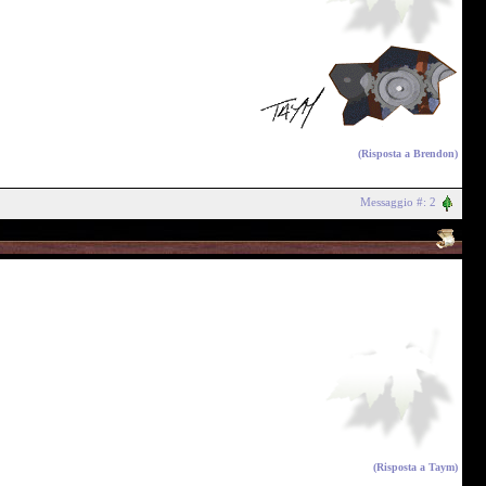
(Risposta a
Brendon
)
Messaggio #: 2
(Risposta a
Taym
)