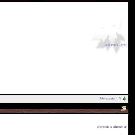
(Risposta a
Taym
)
Messaggio #: 9
(Risposta a
Himminor
)