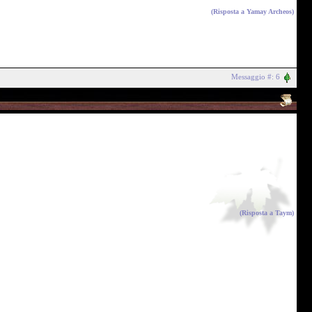
(Risposta a
Yamay Archeos
)
Messaggio #: 6
(Risposta a
Taym
)