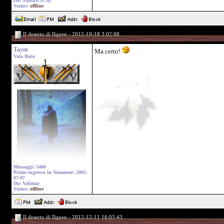
Da: Sanluri (CA)
Status:
offline
Il deserto di Ilquen - 2012-10-18 3:02:08
Taym
Ma certo!
Vala Buio
Messaggi: 5400
Primo ingresso in Numenor: 2002-
07-07
Da: Valimar
Status:
offline
Il deserto di Ilquen - 2012-12-11 16:05:43