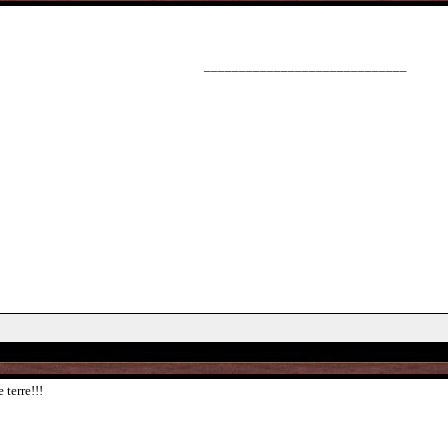
_____________________________
 terre!!!