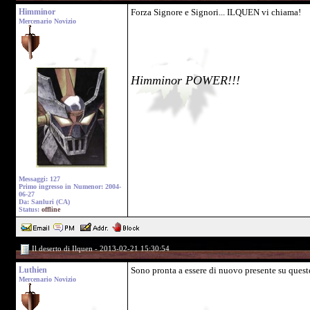
Himminor
Forza Signore e Signori... ILQUEN vi chiama!
Mercenario Novizio
Himminor POWER!!!
Messaggi: 127
Primo ingresso in Numenor: 2004-
06-27
Da: Sanluri (CA)
Status:
offline
Il deserto di Ilquen - 2013-02-21 15:30:54
Luthien
Sono pronta a essere di nuovo presente su queste
Mercenario Novizio