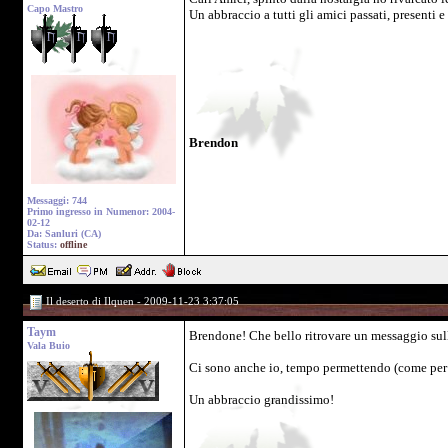
Capo Mastro
Un abbraccio a tutti gli amici passati, presenti e 
Brendon
Messaggi: 744
Primo ingresso in Numenor: 2004-
02-12
Da: Sanluri (CA)
Status:
offline
Il deserto di Ilquen - 2009-11-23 3:37:05
Taym
Brendone! Che bello ritrovare un messaggio sul
Vala Buio
Ci sono anche io, tempo permettendo (come per t
Un abbraccio grandissimo!