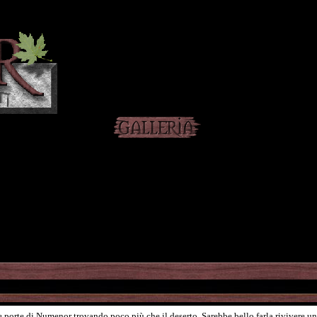
e porte di Numenor trovando poco più che il deserto. Sarebbe bello farla rivivere un