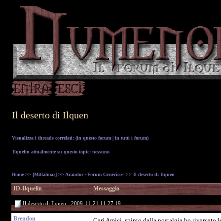
Il deserto di Ilquen
Visualizza i threads correlati: (
in questo forum
|
in tutti i forum
)
Ilquelin attualmente su questo topic: nessuno
Home
>>
[Mittalmar]
>>
Arandor ~Forum Generico~
>> Il deserto di Ilquen
ID-Ilquelin
Messaggio
Il deserto di Ilquen - 2009-11-21 11:27:19
Brendon
Cari Amici, spinto dalla nostalgia ho rivarcato l