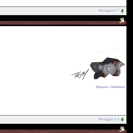
Messaggio #: 7
(Risposta a
Himminor
)
Messaggio #: 8