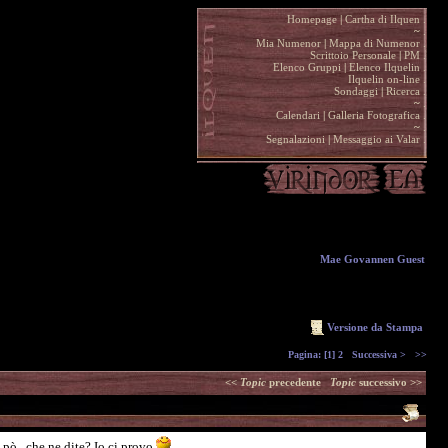
Homepage
|
Cartha di Ilquen .
~
.
Mia Numenor
|
Mappa di Numenor .
Scrittoio Personale
|
PM .
Elenco Gruppi
|
Elenco Ilquelin .
Ilquelin on-line .
Sondaggi
|
Ricerca .
~
.
Calendari
|
Galleria Fotografica .
~
.
Segnalazioni
|
Messaggio ai Valar .
Mae Govannen Guest
Versione da Stampa
Pagina:
[1]
2
Successiva >
>>
<<
Topic
precedente
Topic
successivo >>
 pò.. che ne dite? Io ci provo