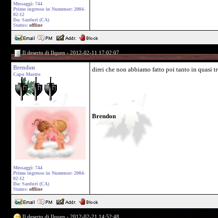
Messaggi: 744
Primo ingresso in Numenor: 2004-
02-12
Da: Sanluri (CA)
Status:
offline
Il deserto di Ilquen - 2012-02-11 17:02:07
Brendon
direi che non abbiamo fatto poi tanto in quasi t
Capo Mastro
Brendon
Messaggi: 744
Primo ingresso in Numenor: 2004-
02-12
Da: Sanluri (CA)
Status:
offline
Il deserto di Ilquen - 2012-02-21 14:52:48