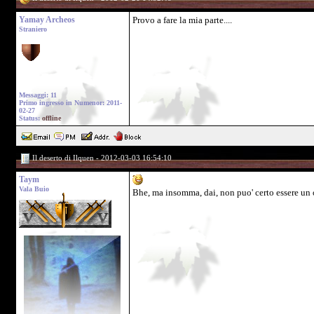
Yamay Archeos
Provo a fare la mia parte....
Straniero
Messaggi: 11
Primo ingresso in Numenor: 2011-
02-27
Status:
offline
Il deserto di Ilquen - 2012-03-03 16:54:10
Taym
Vala Buio
Bhe, ma insomma, dai, non puo' certo essere un