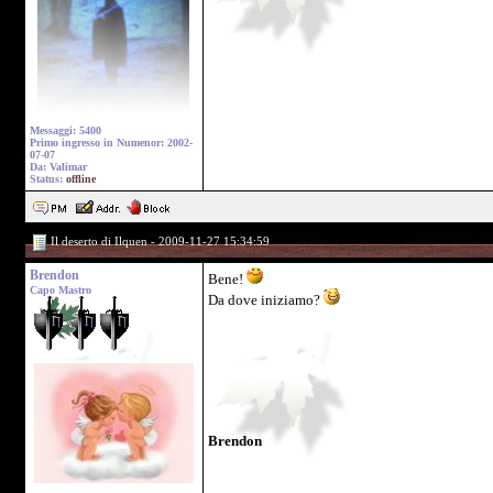
Messaggi: 5400
Primo ingresso in Numenor: 2002-
07-07
Da: Valimar
Status:
offline
Il deserto di Ilquen - 2009-11-27 15:34:59
Brendon
Bene!
Capo Mastro
Da dove iniziamo?
Brendon