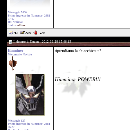
Messaggi: 5400
Primo ingresso in Numenor: 2002-
07-07
Da: Valimar
Status:
offline
Il deserto di Ilquen - 2012-09-28 15:46:15
Himminor
riprendiamo la chiacchierata?
Mercenario Novizio
Himminor POWER!!!
Messaggi: 127
Primo ingresso in Numenor: 2004-
06-27