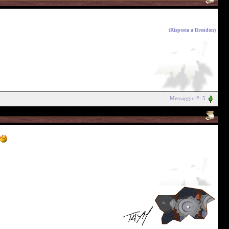
(Risposta a
Brendon
)
Messaggio #: 5