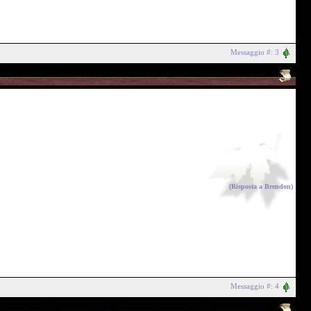
Messaggio #: 3
(Risposta a
Brendon
)
Messaggio #: 4