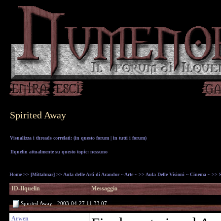
Spirited Away
Visualizza i threads correlati: (
in questo forum
|
in tutti i forum
)
Ilquelin attualmente su questo topic: nessuno
Home
>>
[Mittalmar]
>>
Aula delle Arti di Arandor ~ Arte ~
>>
Aula Delle Visioni ~ Cinema ~
>> S
ID-Ilquelin
Messaggio
Spirited Away - 2003-04-27 11:33:07
Arwen