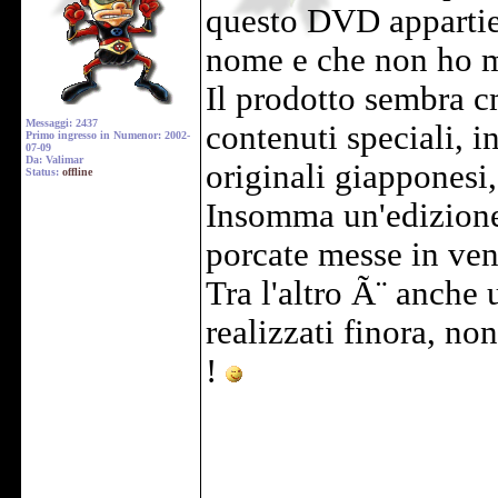
questo DVD appartien
nome e che non ho m
Il prodotto sembra 
Messaggi: 2437
contenuti speciali, i
Primo ingresso in Numenor: 2002-
07-09
Da: Valimar
originali giapponesi
Status:
offline
Insomma un'edizione d
porcate messe in ven
Tra l'altro Ã¨ anche 
realizzati finora, no
!
______