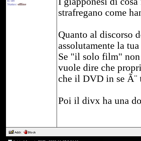
I giapponesi di cosa 
07-09
Status:
offline
strafregano come han
Quanto al discorso 
assolutamente la tua
Se "il solo film" no
vuole dire che propr
che il DVD in se Ã¨ 
Poi il divx ha una d