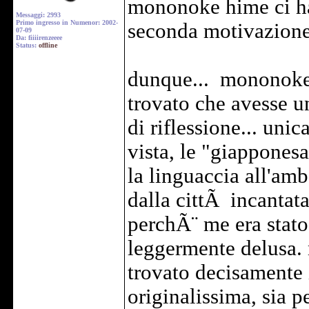
mononoke hime ci ha
Messaggi: 2993
Primo ingresso in Numenor: 2002-
seconda motivazione 
07-09
Da: fiiiirenzeeee
Status:
offline
dunque... mononoke 
trovato che avesse u
di riflessione... uni
vista, le "giappones
la linguaccia all'amb
dalla cittÃ incantat
perchÃ¨ me era stato
leggermente delusa. 
trovato decisamente i
originalissima, sia p