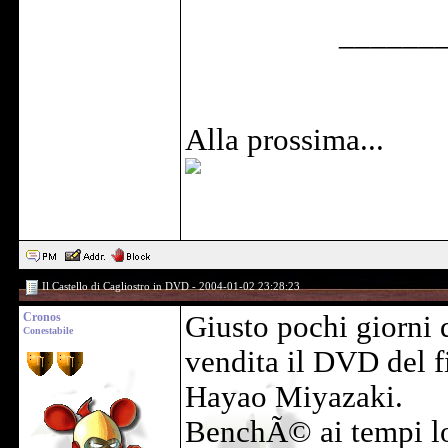
______
Alla prossima...
Il Castello di Cagliostro in DVD - 2004-01-02 23:28:23
Cronos
Giusto pochi giorni 
Conestabile
vendita il DVD del 
Hayao Miyazaki.
BenchÃ© ai tempi lo