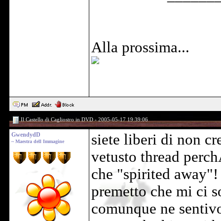
Alla prossima...
Il Castello di Cagliostro in DVD - 2005-05-17 19:39:06
GwendydD
siete liberi di non cr
~ Maestra dell Immagine
vetusto thread perch
che "spirited away"!
premetto che mi ci s
comunque ne sentivo 