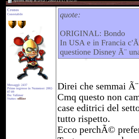
Spirited Away in DVD - 2003-11-17 0:12:57
Cronos
quote:
Conestabile
ORIGINAL: Bondo
In USA e in Francia c'Ã
questione Disney Ã¨ una
Direi che semmai Ã¨ 
Messaggi: 2437
Primo ingresso in Numenor: 2002-
07-09
Cmq questo non cambia
Da: Valimar
Status:
offline
case editrici del set
tutto rispetto.
Ecco perchÃ© prefer