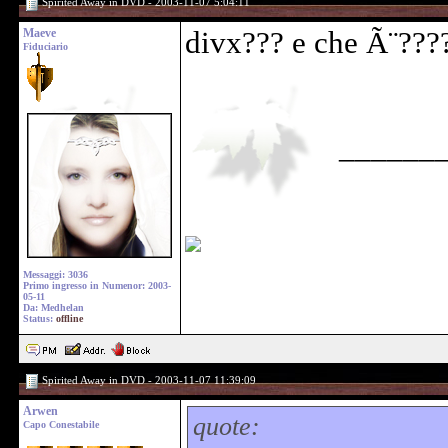
Spirited Away in DVD - 2003-11-07 5:04:11
Maeve
divx??? e che Ã¨??
Fiduciario
______
Messaggi: 3036
Primo ingresso in Numenor: 2003-
05-11
Da: Medhelan
Status:
offline
Spirited Away in DVD - 2003-11-07 11:39:09
Arwen
quote:
Capo Conestabile