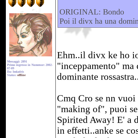
ORIGINAL: Bondo
Poi il divx ha una domin
Ehm..il divx ke ho i
Messaggi: 2891
"inceppamento" ma d
Primo ingresso in Numenor: 2002-
07-09
Da: Imladris
dominante rossastra
Status:
offline
Cmq Cro se nn vuoi p
"making of", puoi s
Spirited Away! E' a d
in effetti..anke se co