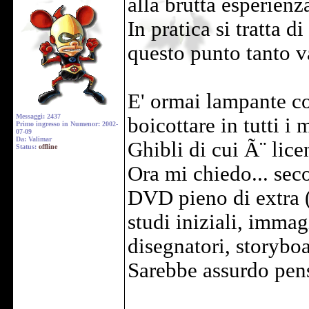
alla brutta esperien
In pratica si tratta d
questo punto tanto v
E' ormai lampante co
Messaggi: 2437
boicottare in tutti i
Primo ingresso in Numenor: 2002-
07-09
Da: Valimar
Ghibli di cui Ã¨ lice
Status:
offline
Ora mi chiedo... sec
DVD pieno di extra (
studi iniziali, immagi
disegnatori, storybo
Sarebbe assurdo pens