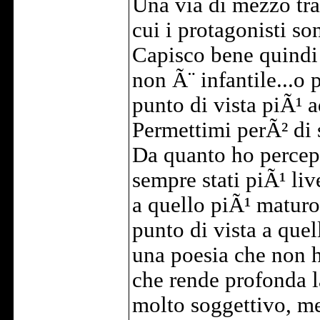
Una via di mezzo tr
cui i protagonisti so
Capisco bene quindi l
non Ã¨ infantile...o 
punto di vista piÃ¹ a
Permettimi perÃ² di 
Da quanto ho percepi
sempre stati piÃ¹ liv
a quello piÃ¹ maturo,
punto di vista a quel
una poesia che non h
che rende profonda l
molto soggettivo, m