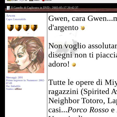
Il Castello di Cagliostro in DVD - 2005-05-17 20:42:37
Arwen
Gwen, cara Gwen...mi
Capo Conestabile
d'argento
Non voglio assolutame
disegni non ti piacci
adoro!
Messaggi: 2891
Tutte le opere di Mi
Primo ingresso in Numenor: 2002-
07-09
Da: Imladris
ragazzini (Spirited 
Status:
offline
Neighbor Totoro, Lap
casi...
Porco Rosso
e