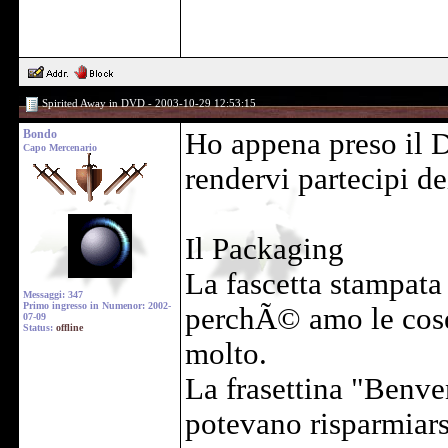
Spirited Away in DVD - 2003-10-29 12:53:15
Bondo
Ho appena preso il 
Capo Mercenario
rendervi partecipi d
Il Packaging
La fascetta stampata
Messaggi: 347
Primo ingresso in Numenor: 2002-
perchÃ© amo le cose 
07-09
Status:
offline
molto.
La frasettina "Benv
potevano risparmiars