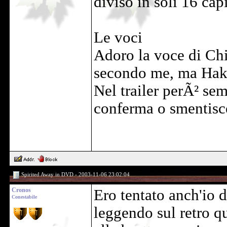
diviso in soli 16 cap
Le voci
Adoro la voce di Chi
secondo me, ma Haku
Nel trailer perÃ² sem
conferma o smentisc
Spirited Away in DVD - 2003-11-06 23:02:04
Cronos
Ero tentato anch'io 
Conestabile
leggendo sul retro qu