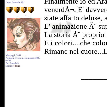
Finalmente io ed Ara
Capo Conestabile
venerdÃ¬. E' davvero
state affatto deluse, 
L' animazione Ã¨ sup
La storia Ã¨ proprio b
E i colori....che color
Rimane nel cuore..
Messaggi: 2891
Primo ingresso in Numenor: 2002-
07-09
Da: Imladris
Status:
offline
______