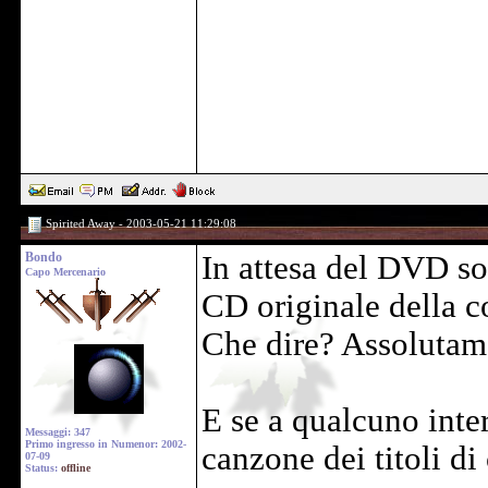
Spirited Away - 2003-05-21 11:29:08
Bondo
In attesa del DVD so
Capo Mercenario
CD originale della c
Che dire? Assolutam
E se a qualcuno inter
Messaggi: 347
Primo ingresso in Numenor: 2002-
canzone dei titoli di
07-09
Status:
offline