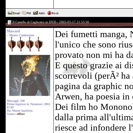
Il Castello di Cagliostro in DVD - 2005-05-17 21:53:56
Maward
Dei fumetti manga, 
~ Mastro Cambusiere
l'unico che sono rius
provato non mi ha da
E questo grazie ai di
scorrevoli (perÃ² ha
pagina da graphic no
Arwen, ha poesia in 
Messaggi: 298
Dei film ho Mononoke
Primo ingresso in Numenor: 2002-
07-09
Da: Monte Aquilorn
Status:
offline
dalla prima all'ultim
riesce ad infondere l