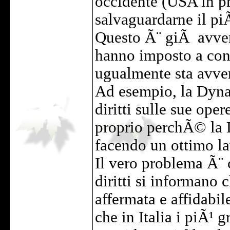
occidente (USA in pr
salvaguardarne il piÃ
Questo Ã¨ giÃ avven
hanno imposto a cont
ugualmente sta avve
Ad esempio, la Dynam
diritti sulle sue oper
proprio perchÃ© la D
facendo un ottimo la
Il vero problema Ã¨ 
diritti si informano 
affermata e affidabi
che in Italia i piÃ¹ 