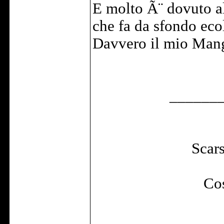
E molto Ã¨ dovuto al
che fa da sfondo ecol
Davvero il mio Man
______
Scars
Cos