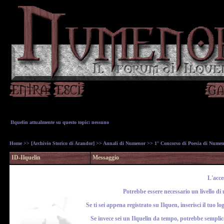
Ilquelin attualmente su questo topic: nessuno
Home
>>
[Archivio Storico di Arandor]
>>
Annali di Numenor
>>
1° Concorso di Poesia di Nume
ID-Ilquelin
Messaggio
L'acce
Potrebbe essere necessario un livello di
Se ti sei appena registrato su Ilquen, inserisci il tuo 
Se invece sei un Ilquelin da tempo, potrebbe semplice