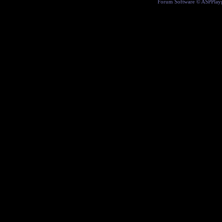
Forum Software ©
ASPPlay