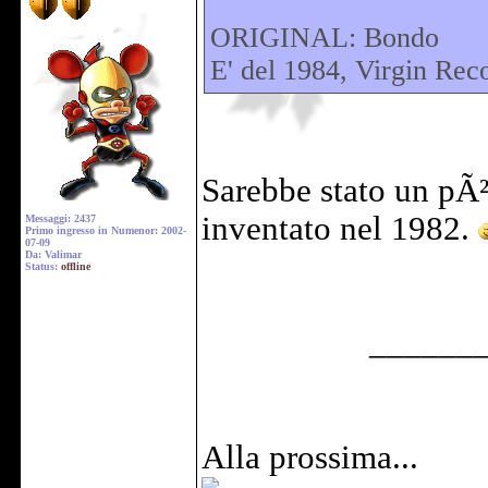
ORIGINAL: Bondo
E' del 1984, Virgin R
Sarebbe stato un pÃ²
inventato nel 1982.
Messaggi: 2437
Primo ingresso in Numenor: 2002-
07-09
Da: Valimar
Status:
offline
______
Alla prossima...