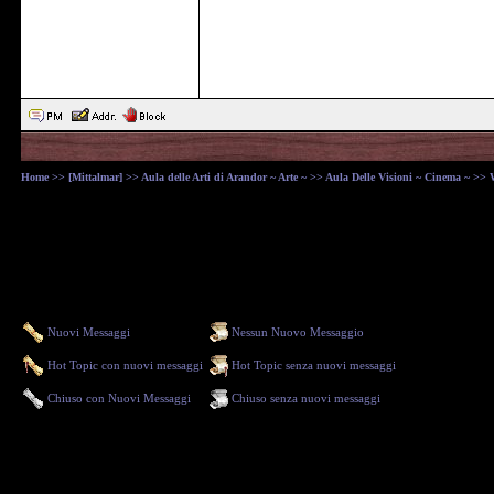
Home
>>
[Mittalmar]
>>
Aula delle Arti di Arandor ~ Arte ~
>>
Aula Delle Visioni ~ Cinema ~
>> W
Nuovi Messaggi
Nessun Nuovo Messaggio
Hot Topic con nuovi messaggi
Hot Topic senza nuovi messaggi
Chiuso con Nuovi Messaggi
Chiuso senza nuovi messaggi