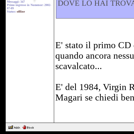
DOVE LO HAI TROV
Messaggi: 347
Primo ingresso in Numenor: 2002-
07-09
Status:
offline
E' stato il primo CD 
quando ancora nessun
scavalcato...
E' del 1984, Virgi
Magari se chiedi bene