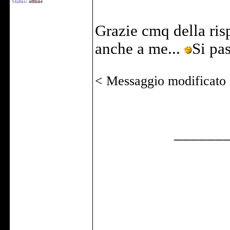
Status:
offline
Grazie cmq della ri
anche a me...
Si pa
< Messaggio modificato
______