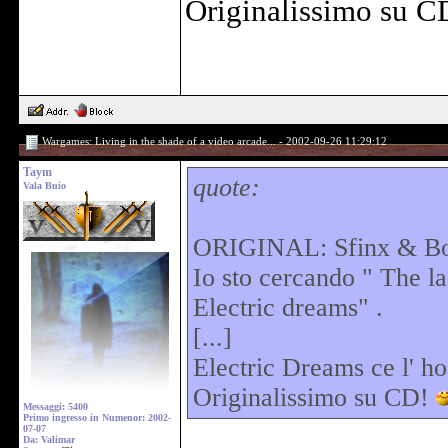
Originalissimo su 
Wargames: Living in the shade of a video arcade... - 2002-09-26 11:29:12
Taym
quote:
Vala Buio
ORIGINAL: Sfinx & B
Io sto cercando " The las
Electric dreams" .
[...]
Electric Dreams ce l' ho 
Originalissimo su CD!
Messaggi: 5400
Primo ingresso in Numenor: 2002-
07-07
Da: Valimar