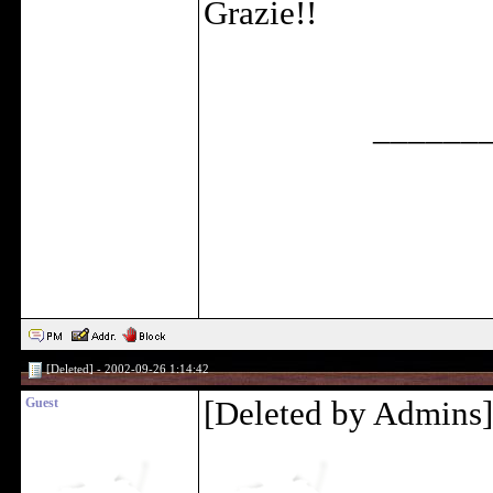
Grazie!!
______
[Deleted] - 2002-09-26 1:14:42
Guest
[Deleted by Admins]