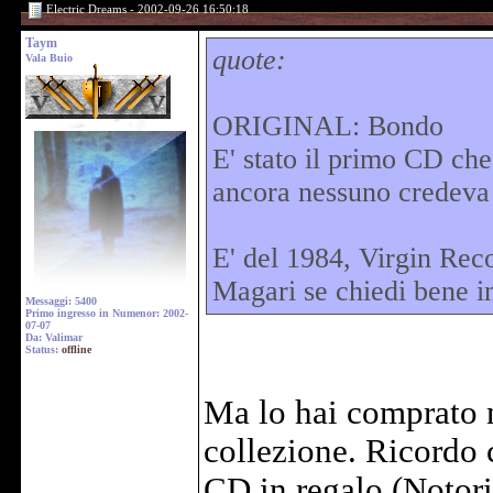
Electric Dreams - 2002-09-26 16:50:18
Taym
quote:
Vala Buio
ORIGINAL: Bondo
E' stato il primo CD che
ancora nessuno credeva c
E' del 1984, Virgin R
Magari se chiedi bene in
Messaggi: 5400
Primo ingresso in Numenor: 2002-
07-07
Da: Valimar
Status:
offline
Ma lo hai comprato 
collezione. Ricordo 
CD in regalo (Notor