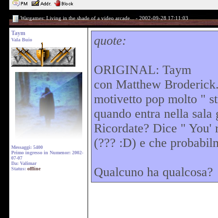
Wargames: Living in the shade of a video arcade... - 2002-09-28 17:11:03
Taym
quote:
Vala Buio
ORIGINAL: Taym
con Matthew Broderick. 
motivetto pop molto " s
quando entra nella sala 
Ricordate? Dice " You' r
(??? :D) e che probabilme
Messaggi: 5400
Primo ingresso in Numenor: 2002-
07-07
Da: Valimar
Qualcuno ha qualcosa?
Status:
offline