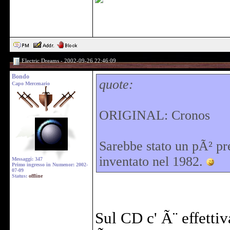
Electric Dreams - 2002-09-26 22:46:09
Bondo
quote:
Capo Mercenario
ORIGINAL: Cronos
Sarebbe stato un pÃ² pr
inventato nel 1982.
Messaggi: 347
Primo ingresso in Numenor: 2002-
07-09
Status:
offline
Sul CD c' Ã¨ effetti