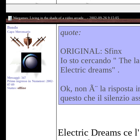
Wargames: Living in the shade of a video arcade... - 2002-09-26 9:15:05
Bondo
quote:
Capo Mercenario
ORIGINAL: Sfinx
Io sto cercando " The las
Electric dreams" .
Messaggi: 347
Primo ingresso in Numenor: 2002-
07-09
Ok, non Ã¨ la risposta 
Status:
offline
questo che il silenzio a
Electric Dreams ce l'