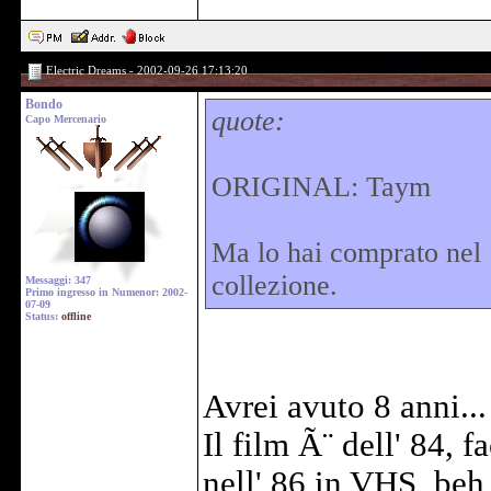
Electric Dreams - 2002-09-26 17:13:20
Bondo
quote:
Capo Mercenario
ORIGINAL: Taym
Ma lo hai comprato nel
collezione.
Messaggi: 347
Primo ingresso in Numenor: 2002-
07-09
Status:
offline
Avrei avuto 8 anni... 
Il film Ã¨ dell' 84, f
nell' 86 in VHS, beh,