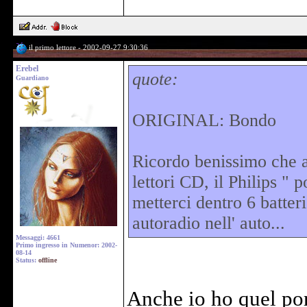
il primo lettore - 2002-09-27 9:30:36
Erebel
quote:
Guardiano
ORIGINAL: Bondo
Ricordo benissimo che a
lettori CD, il Philips " p
metterci dentro 6 batter
autoradio nell' auto...
Messaggi: 4661
Primo ingresso in Numenor: 2002-
08-14
Status:
offline
Anche io ho quel por