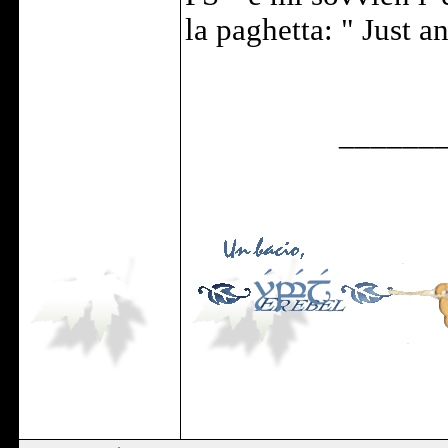
la paghetta: " Just a
______