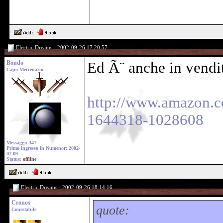
Electric Dreams - 2002-09-26 17:20:57
Bondo
Ed Ã¨ anche in vendi
Capo Mercenario
http://www.amazon.
1644318-1028608
Messaggi: 347
Primo ingresso in Numenor: 2002-
07-09
Status:
offline
Electric Dreams - 2002-09-26 18:14:16
Cronos
quote:
Conestabile