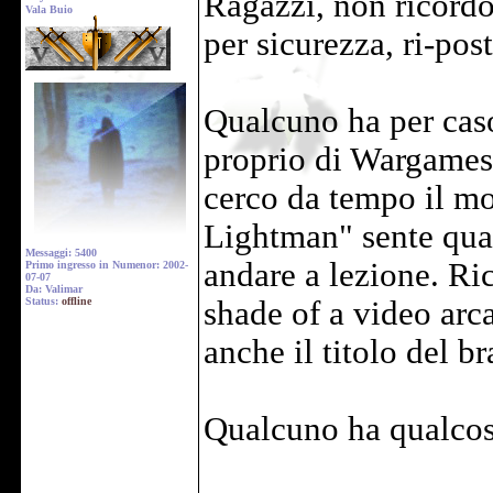
Ragazzi, non ricordo
Vala Buio
per sicurezza, ri-pos
Qualcuno ha per cas
proprio di Wargames
cerco da tempo il mo
Lightman" sente quan
Messaggi: 5400
andare a lezione. Ric
Primo ingresso in Numenor: 2002-
07-07
Da: Valimar
Status:
offline
shade of a video arc
anche il titolo del br
Qualcuno ha qualco