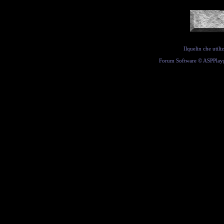
Ilquelin che util
Forum Software ©
ASPPlay