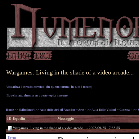
Wargames: Living in the shade of a video arcade...
Visualizza i threads correlati: (
in questo forum
|
in tutti i forum
)
Ilquelin attualmente su questo topic: nessuno
Home
>>
[Mittalmar]
>>
Aula delle Arti di Arandor ~ Arte ~
>>
Aula Delle Visioni ~ Cinema ~
>> W
ID-Ilquelin
Messaggio
Wargames: Living in the shade of a video arcade... - 2002-09-25 17:33:55
Taym