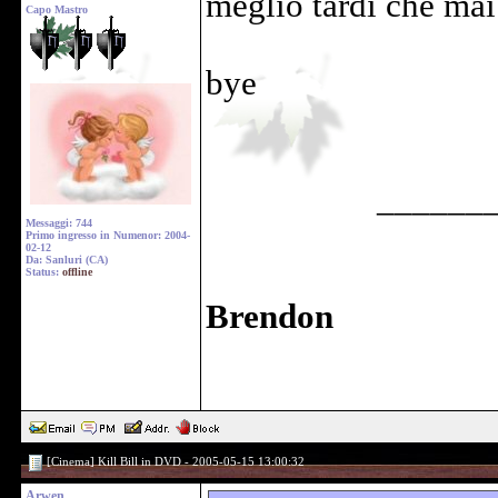
meglio tardi che ma
Capo Mastro
bye
______
Messaggi: 744
Primo ingresso in Numenor: 2004-
02-12
Da: Sanluri (CA)
Status:
offline
Brendon
[Cinema] Kill Bill in DVD - 2005-05-15 13:00:32
Arwen