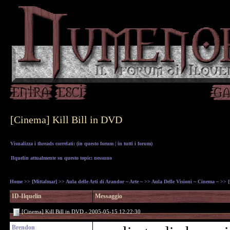
[Cinema] Kill Bill in DVD
Visualizza i threads correlati: (
in questo forum
|
in tutti i forum
)
Ilquelin attualmente su questo topic: nessuno
Home
>>
[Mittalmar]
>>
Aula delle Arti di Arandor ~ Arte ~
>>
Aula Delle Visioni ~ Cinema ~
>> [
ID-Ilquelin
Messaggio
[Cinema] Kill Bill in DVD - 2005-05-15 12:22:30
Brendon