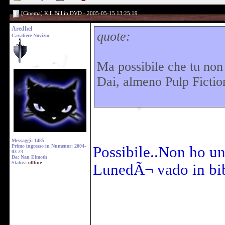
[Cinema] Kill Bill in DVD - 2005-05-15 13:25:19
Aredhel
quote:
Cavaliere Novizio
Ma possibile che tu non 
Dai, almeno Pulp Fictio
Messaggi: 1485
Primo ingresso in Numenor: 2004-
Possibile..Non ho un
03-23
Da: Nan Elmoth
Status:
offline
LunedÃ¬ vado in bibl
______