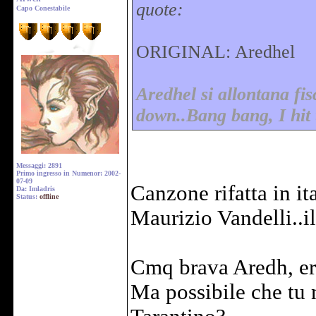
quote:
Capo Conestabile
ORIGINAL: Aredhel
Aredhel si allontana fi
down..Bang bang, I hit 
Messaggi: 2891
Primo ingresso in Numenor: 2002-
07-09
Canzone rifatta in it
Da: Imladris
Status:
offline
Maurizio Vandelli..il
Cmq brava Aredh, era
Ma possibile che tu 