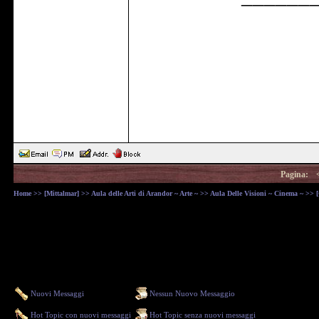
Pagina:
Home
>>
[Mittalmar]
>>
Aula delle Arti di Arandor ~ Arte ~
>>
Aula Delle Visioni ~ Cinema ~
>> [
Nuovi Messaggi
Nessun Nuovo Messaggio
Hot Topic con nuovi messaggi
Hot Topic senza nuovi messaggi