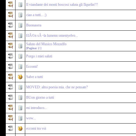
Il viandante dei monti boscosi saluta gli Ilquelin!!!
ciao a tutti... ;)
Buonasera
ElÃ©n sÃ¬la lumenn omentyelvo...
Saluto del Musico Mezzelfo
[Pagina:
2
]
Porgo i miei saluti
Eccomi!
Salve a tutti
MOVED: altra poesia mia. che ne pensate?
BUon giorno a tutti
mi introduco...
wow...
eccomi tra voi