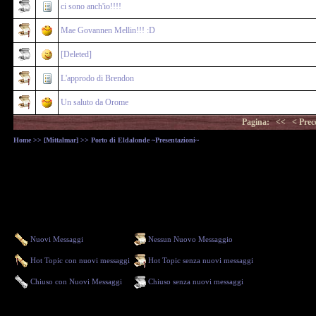
ci sono anch'io!!!!
Mae Govannen Mellin!!! :D
[Deleted]
L'approdo di Brendon
Un saluto da Orome
Pagina:
<<
< Prec
Home
>>
[Mittalmar]
>> Porto di Eldalonde ~Presentazioni~
Nuovi Messaggi
Nessun Nuovo Messaggio
Hot Topic con nuovi messaggi
Hot Topic senza nuovi messaggi
Chiuso con Nuovi Messaggi
Chiuso senza nuovi messaggi