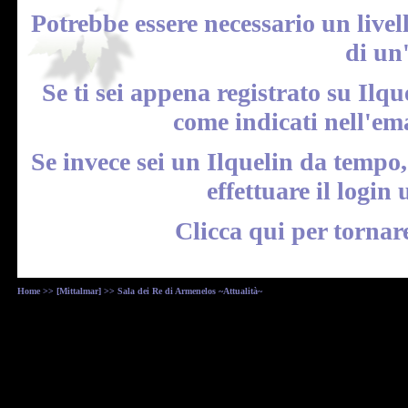
Potrebbe essere necessario un livel
di un
Se ti sei appena registrato su Ilqu
come indicati nell'em
Se invece sei un Ilquelin da tempo
effettuare il
login
u
Clicca qui
per tornar
Home
>>
[Mittalmar]
>> Sala dei Re di Armenelos ~Attualità~