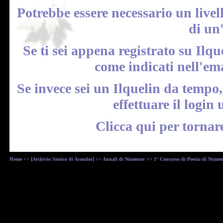
Potrebbe essere necessario un livel
di un
Se ti sei appena registrato su Ilqu
come indicati nell'em
Se invece sei un Ilquelin da tempo
effettuare il
login
u
Clicca qui
per tornar
Home
>>
[Archivio Storico di Arandor]
>>
Annali di Numenor
>> 1° Concorso di Poesia di Nume