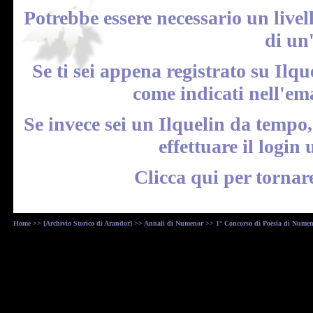
Potrebbe essere necessario un livel
di un
Se ti sei appena registrato su Ilqu
come indicati nell'em
Se invece sei un Ilquelin da tempo
effettuare il
login
u
Clicca qui
per tornar
Home
>>
[Archivio Storico di Arandor]
>>
Annali di Numenor
>> 1° Concorso di Poesia di Nume