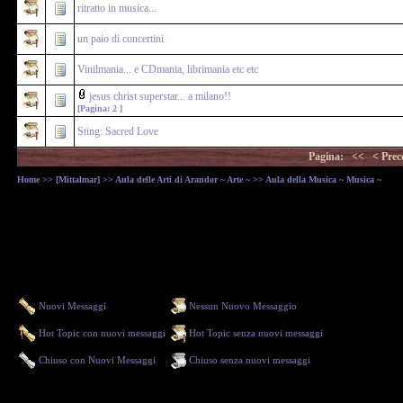
ritratto in musica...
un paio di concertini
Vinilmania... e CDmania, librimania etc etc
jesus christ superstar... a milano!!
[Pagina:
2
]
Sting: Sacred Love
Pagina:
<<
< Prec
Home
>>
[Mittalmar]
>>
Aula delle Arti di Arandor ~ Arte ~
>> Aula della Musica ~ Musica ~
Nuovi Messaggi
Nessun Nuovo Messaggio
Hot Topic con nuovi messaggi
Hot Topic senza nuovi messaggi
Chiuso con Nuovi Messaggi
Chiuso senza nuovi messaggi