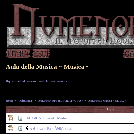
Aula della Musica ~ Musica ~
Ilquelin attualmente in questo Forum: nessuno
Home
>>
[Mittalmar]
>>
Aula delle Arti di Arandor ~ Arte ~
>> Aula della Musica ~ Musica ~
Topic
[MUSICA] Charlotte Martin
Â§Giovane BandÂ§[Musica]