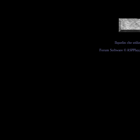
Ilquelin che util
Forum Software ©
ASPPlay