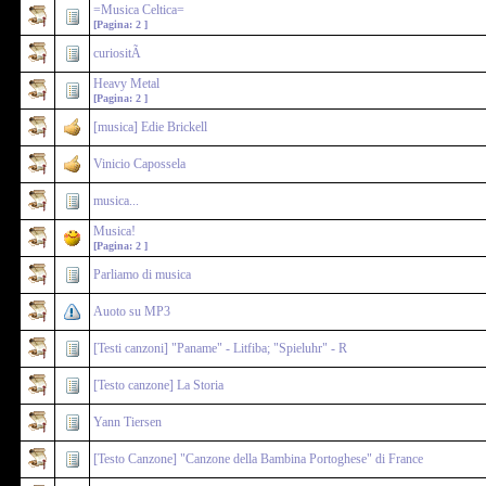
=Musica Celtica=
[Pagina:
2
]
curiositÃ
Heavy Metal
[Pagina:
2
]
[musica] Edie Brickell
Vinicio Capossela
musica...
Musica!
[Pagina:
2
]
Parliamo di musica
Auoto su MP3
[Testi canzoni] "Paname" - Litfiba; "Spieluhr" - R
[Testo canzone] La Storia
Yann Tiersen
[Testo Canzone] "Canzone della Bambina Portoghese" di France