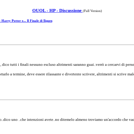
OUOL - HP - Discussione
(Full Version)
Harry Potter e... Il Finale di Ilquen
 dico tutti i finali nessuno escluso altrimenti saranno guai..verrò a cercarvi di pers
tarlo a termine, deve essere rilassante e divertente scrivere, altrimenti si scrive mal
..dico uno ..che intenzioni avete..no ditemelo almeno troviamo un'accordo che vada b