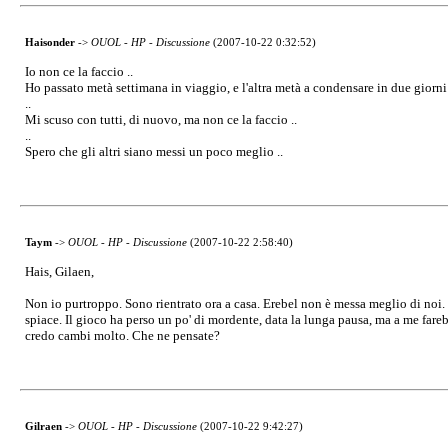
Haisonder
->
OUOL - HP - Discussione
(2007-10-22 0:32:52)
Io non ce la faccio ..
Ho passato metà settimana in viaggio, e l'altra metà a condensare in due giorni q
..
Mi scuso con tutti, di nuovo, ma non ce la faccio ..
..
Spero che gli altri siano messi un poco meglio ..
Taym
->
OUOL - HP - Discussione
(2007-10-22 2:58:40)
Hais, Gilaen,
Non io purtroppo. Sono rientrato ora a casa. Erebel non è messa meglio di noi. 
spiace. Il gioco ha perso un po' di mordente, data la lunga pausa, ma a me fareb
credo cambi molto. Che ne pensate?
Gilraen
->
OUOL - HP - Discussione
(2007-10-22 9:42:27)