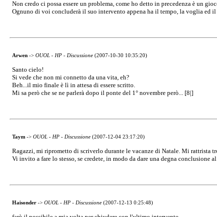
Non credo ci possa essere un problema, come ho detto in precedenza è un gioco
Ognuno di voi concluderà il suo intervento appena ha il tempo, la voglia ed il p
Arwen
->
OUOL - HP - Discussione
(2007-10-30 10:35:20)
Santo cielo!
Si vede che non mi connetto da una vita, eh?
Beh...il mio finale è lì in attesa di essere scritto.
Mi sa però che se ne parlerà dopo il ponte del 1° novembre però... [8|]
Taym
->
OUOL - HP - Discussione
(2007-12-04 23:17:20)
Ragazzi, mi riprometto di scriverlo durante le vacanze di Natale. Mi rattrista
Vi invito a fare lo stesso, se credete, in modo da dare una degna conclusione al 
Haisonder
->
OUOL - HP - Discussione
(2007-12-13 0:25:48)
farò il possibile a mia volta per chiudere con l'ultimo intervento ..