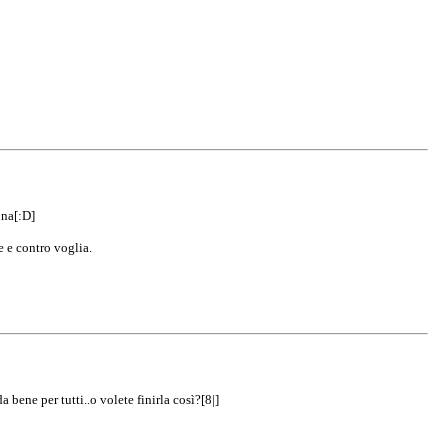
ona[:D]
e e contro voglia.
ene per tutti..o volete finirla così?[8|]