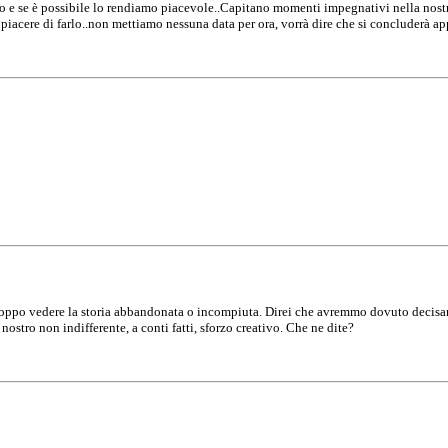
 e se è possibile lo rendiamo piacevole..Capitano momenti impegnativi nella nostra
iacere di farlo..non mettiamo nessuna data per ora, vorrà dire che si concluderà app
 troppo vedere la storia abbandonata o incompiuta. Direi che avremmo dovuto decisa
nostro non indifferente, a conti fatti, sforzo creativo. Che ne dite?