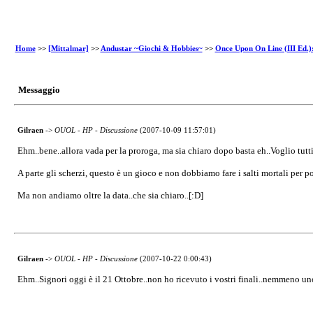
Home
>>
[Mittalmar]
>>
Andustar ~Giochi & Hobbies~
>>
Once Upon On Line (III Ed.): 
Messaggio
Gilraen
->
OUOL - HP - Discussione
(2007-10-09 11:57:01)
Ehm..bene..allora vada per la proroga, ma sia chiaro dopo basta eh..Voglio tutti,
A parte gli scherzi, questo è un gioco e non dobbiamo fare i salti mortali per por
Ma non andiamo oltre la data..che sia chiaro..[:D]
Gilraen
->
OUOL - HP - Discussione
(2007-10-22 0:00:43)
Ehm..Signori oggi è il 21 Ottobre..non ho ricevuto i vostri finali..nemmeno uno