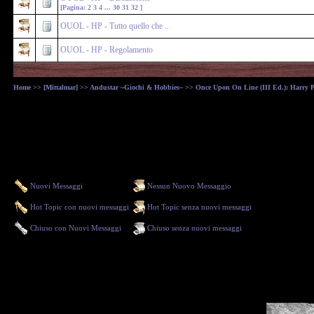
[Pagina:
2
3
4
...
30
31
32
]
OUOL - HP - Tutto quello che ..
OUOL - HP - Regolamento
Home
>>
[Mittalmar]
>>
Andustar ~Giochi & Hobbies~
>> Once Upon On Line (III Ed.): Harry Pott
Nuovi Messaggi
Nessun Nuovo Messaggio
Hot Topic con nuovi messaggi
Hot Topic senza nuovi messaggi
Chiuso con Nuovi Messaggi
Chiuso senza nuovi messaggi