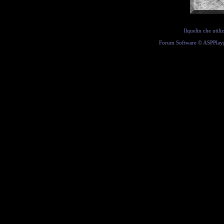
Ilquelin che util
Forum Software ©
ASPPlay