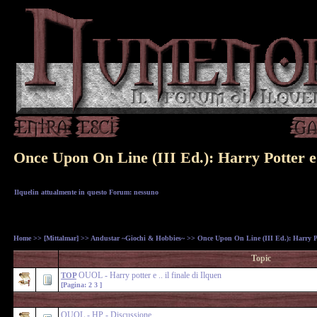
Once Upon On Line (III Ed.): Harry Potter e..
Ilquelin attualmente in questo Forum: nessuno
Home
>>
[Mittalmar]
>>
Andustar ~Giochi & Hobbies~
>> Once Upon On Line (III Ed.): Harry Pott
Topic
OUOL - Harry potter e .. il finale di Ilquen
TOP
[Pagina:
2
3
]
OUOL - HP - Discussione