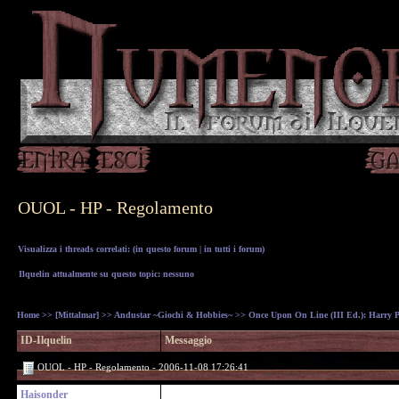
OUOL - HP - Regolamento
Visualizza i threads correlati: (
in questo forum
|
in tutti i forum
)
Ilquelin attualmente su questo topic: nessuno
Home
>>
[Mittalmar]
>>
Andustar ~Giochi & Hobbies~
>>
Once Upon On Line (III Ed.): Harry Pot
ID-Ilquelin
Messaggio
OUOL - HP - Regolamento - 2006-11-08 17:26:41
Haisonder