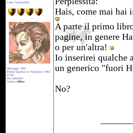
Perplessita:
Capo Conestabile
Hais, come mai hai i
A parte il primo lib
pagine, in genere Ha
o per un'altra!
Io inserirei qualche 
un generico "fuori H
Messaggi: 2891
Primo ingresso in Numenor: 2002-
07-09
Da: Imladris
Status:
offline
No?
______