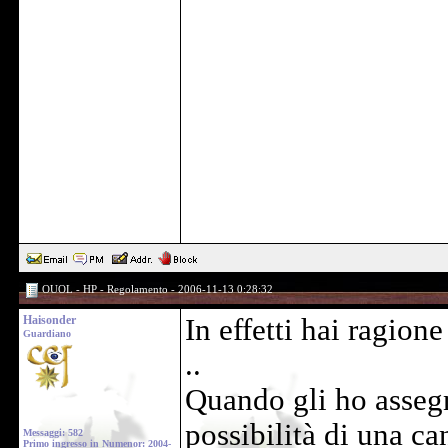
OUOL - HP - Regolamento - 2006-11-13 0:28:32
Haisonder
In effetti hai ragio
Guardiano
..
Quando gli ho assegn
possibilità di una ca
Messaggi: 582
Primo ingresso in Numenor: 2004-