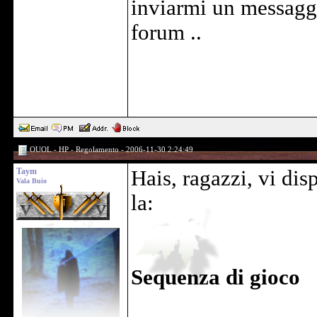
inviarmi un messaggi
forum ..
OUOL - HP - Regolamento - 2006-11-30 2:24:49
Taym
Hais, ragazzi, vi dis
Vala Buio
la:
Sequenza di gioco