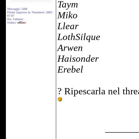
Taym
Messaggi: 5400
Miko
Primo ingresso in Numenor: 2002-
07-07
Da: Valimar
Status:
offline
Llear
LothSilque
Arwen
Haisonder
Erebel
? Ripescarla nel thr
______