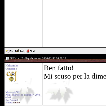
OUOL - HP - Regolamento - 2006-11-30 10:36:19
Haisonder
Ben fatto!
Guardiano
Mi scuso per la dime
Messaggi: 582
Primo ingresso in Numenor: 2004-
07-05
Da: Nenuial
Status:
offline