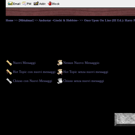
Home
>>
[Mittalmar]
>>
Andustar ~Giochi & Hobbies~
>>
Once Upon On Line (III Ed.): Harry Pot
Nuovi Messaggi
Nessun Nuovo Messaggio
Hot Topic con nuovi messaggi
Hot Topic senza nuovi messaggi
Chiuso con Nuovi Messaggi
Chiuso senza nuovi messaggi