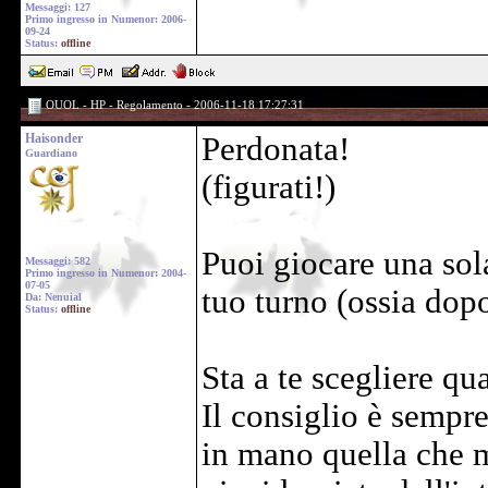
Messaggi: 127
Primo ingresso in Numenor: 2006-
09-24
Status:
offline
OUOL - HP - Regolamento - 2006-11-18 17:27:31
Haisonder
Perdonata!
Guardiano
(figurati!)
Puoi giocare una sola
Messaggi: 582
Primo ingresso in Numenor: 2004-
07-05
tuo turno (ossia dop
Da: Nenuial
Status:
offline
Sta a te scegliere qu
Il consiglio è sempre
in mano quella che me