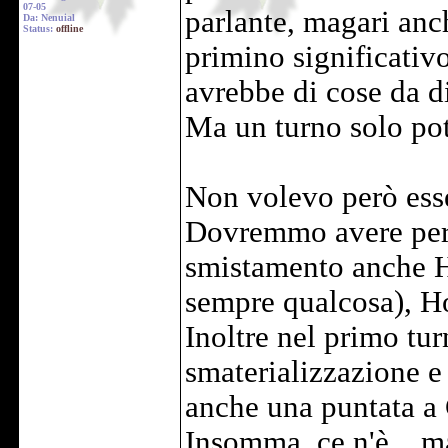
07-05
parlante, magari anch
Da: Nenuial
Status:
offline
primino significativo
avrebbe di cose da di
Ma un turno solo pot
Non volevo però esser
Dovremmo avere per i
smistamento anche H
sempre qualcosa), 
Inoltre nel primo tu
smaterializzazione e
anche una puntata a 
Insomma, ce n'è .. ma