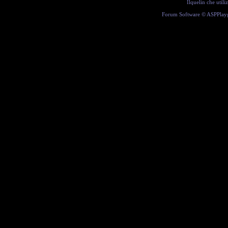
Ilquelin che util
Forum Software ©
ASPPlay