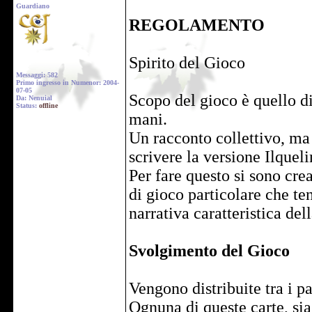
Guardiano
REGOLAMENTO
Spirito del Gioco
Messaggi: 582
Primo ingresso in Numenor: 2004-
07-05
Scopo del gioco è quello di
Da: Nenuial
Status:
offline
mani.
Un racconto collettivo, ma
scrivere la versione Ilqueli
Per fare questo si sono cre
di gioco particolare che te
narrativa caratteristica del
Svolgimento del Gioco
Vengono distribuite tra i pa
Ognuna di queste carte, si