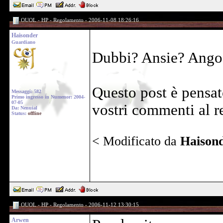
OUOL - HP - Regolamento - 2006-11-08 18:26:16
Haisonder
Guardiano
Dubbi? Ansie? Angos
Questo post è pensat
Messaggi: 582
Primo ingresso in Numenor: 2004-
07-05
vostri commenti al r
Da: Nenuial
Status:
offline
< Modificato da
Haison
OUOL - HP - Regolamento - 2006-11-12 13:30:15
Arwen