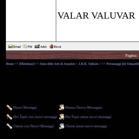
VALAR VALUVAR
Pagina:
Home
>>
[Mittalmar]
>>
Aula delle Arti di Arandor ~ J.R.R. Tolkien ~
>> Personaggi del Silmarill
Nuovi Messaggi
Nessun Nuovo Messaggio
Hot Topic con nuovi messaggi
Hot Topic senza nuovi messaggi
Chiuso con Nuovi Messaggi
Chiuso senza nuovi messaggi