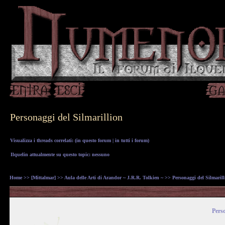
Personaggi del Silmarillion
Visualizza i threads correlati: (
in questo forum
|
in tutti i forum
)
Ilquelin attualmente su questo topic: nessuno
Home
>>
[Mittalmar]
>>
Aula delle Arti di Arandor ~ J.R.R. Tolkien ~
>> Personaggi del Silmarill
Perso