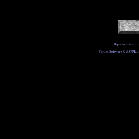
Ilquelin che util
Forum Software ©
ASPPlay