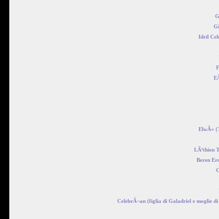
G
Gi
Idril Ce
F
EÃ
ElwÃ« (
LÃ¹thien T
Beren Er
C
CelebrÃ¬an (figlia di Galadriel e moglie di