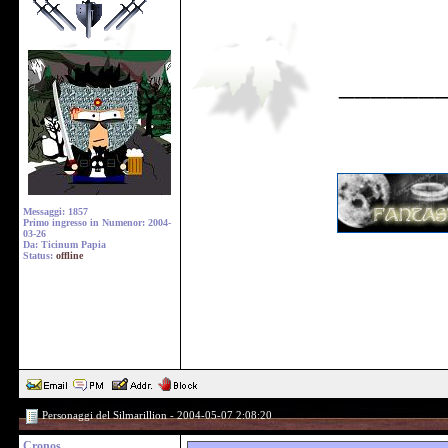
______
Messaggi: 1857
Primo ingresso in Numenor: 2004-
03-26
Da: Ticinum Papia
Status:
offline
Personaggi del Silmarillion - 2004-05-07 2:08:20
Cronos