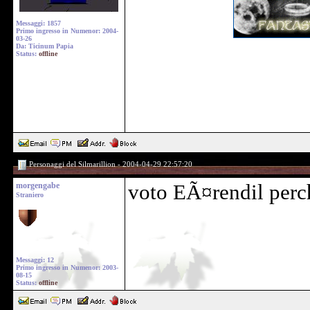
Messaggi: 1857
Primo ingresso in Numenor: 2004-
03-26
Da: Ticinum Papia
Status:
offline
Personaggi del Silmarillion - 2004-04-29 22:57:20
morgengabe
voto EÃ¤rendil perch
Straniero
Messaggi: 12
Primo ingresso in Numenor: 2003-
08-15
Status:
offline