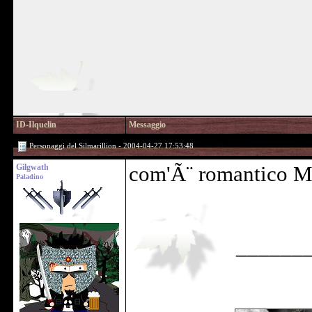
ID-Ilquelin
Messaggio
Personaggi del Silmarillion - 2004-04-27 17:53:48
Gilgwath
com'Ã¨ romantico M
Paladino
______