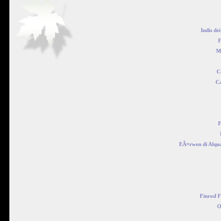
Indis de
M
C
Ca
F
EÃ¤rwen di Alqu
Finrod 
O