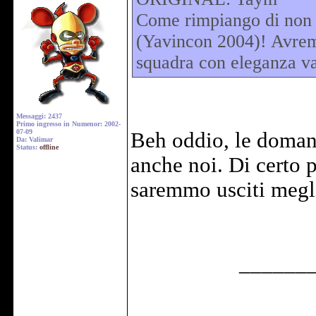
Come rimpiango di non a
(Yavincon 2004)! Avremm
squadra con eleganza v
Messaggi: 2437
Primo ingresso in Numenor: 2002-
07-09
Beh oddio, le doman
Da: Valimar
Status:
offline
anche noi. Di certo 
saremmo usciti megli
______