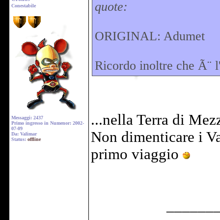
quote:
Conestabile
ORIGINAL: Adumet
Ricordo inoltre che Ã¨ l
...nella Terra di Me
Messaggi: 2437
Primo ingresso in Numenor: 2002-
07-09
Non dimenticare i Va
Da: Valimar
Status:
offline
primo viaggio
______