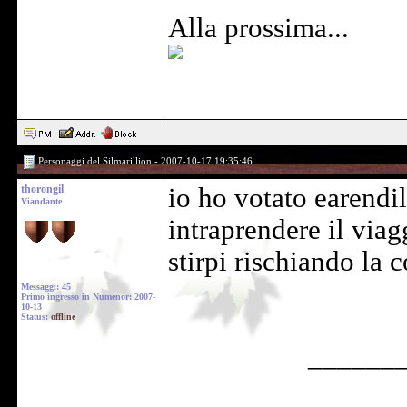
Alla prossima...
Personaggi del Silmarillion - 2007-10-17 19:35:46
thorongil
io ho votato earendil
Viandante
intraprendere il via
stirpi rischiando la c
Messaggi: 45
Primo ingresso in Numenor: 2007-
10-13
Status:
offline
______