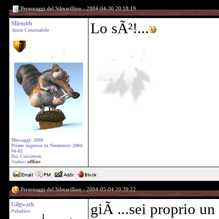
Personaggi del Silmarillion - 2004-04-30 20:18:19
Mirmith
Lo sÃ²!...
Aiuto Conestabile
Messaggi: 2098
Primo ingresso in Numenor: 2004-
04-02
Da: Cuivienen
Status:
offline
Personaggi del Silmarillion - 2004-05-04 20:39:22
Gilgwath
giÃ ...sei proprio u
Paladino