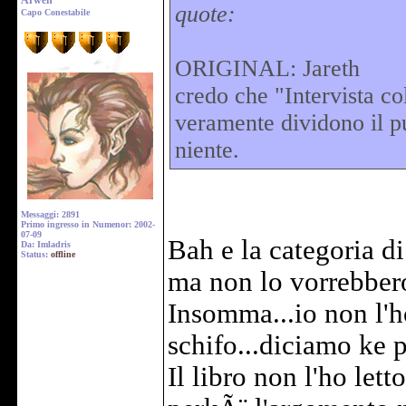
Arwen
quote:
Capo Conestabile
ORIGINAL: Jareth
credo che "Intervista co
veramente dividono il pu
niente.
Messaggi: 2891
Primo ingresso in Numenor: 2002-
07-09
Bah e la categoria di
Da: Imladris
Status:
offline
ma non lo vorrebbero
Insomma...io non l'h
schifo...diciamo ke p
Il libro non l'ho let