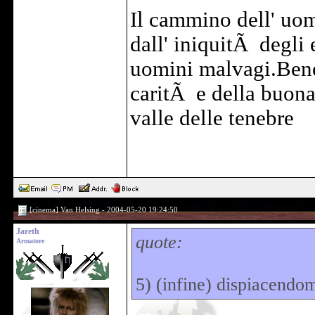
Il cammino dell' uom
dall' iniquitÃ degli e
uomini malvagi.Bene
caritÃ e della buona
valle delle tenebre
[cinema] Van Helsing - 2004-05-20 19:24:50
Jareth
quote:
Armatore
5) (infine) dispiacendom