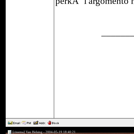
perkÃ¨ l'argomento n
______
[cinema] Van Helsing - 2004-05-19 18:40:21