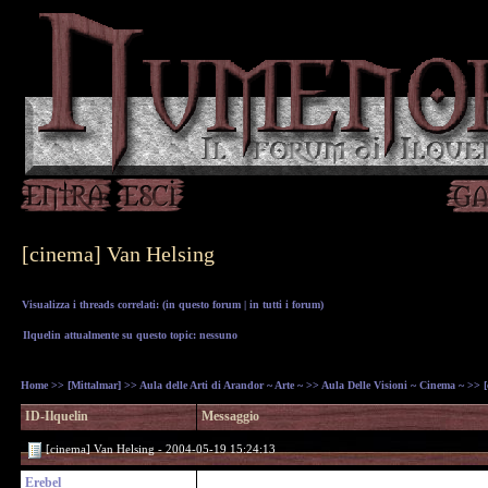
[cinema] Van Helsing
Visualizza i threads correlati: (
in questo forum
|
in tutti i forum
)
Ilquelin attualmente su questo topic: nessuno
Home
>>
[Mittalmar]
>>
Aula delle Arti di Arandor ~ Arte ~
>>
Aula Delle Visioni ~ Cinema ~
>> [
ID-Ilquelin
Messaggio
[cinema] Van Helsing - 2004-05-19 15:24:13
Erebel