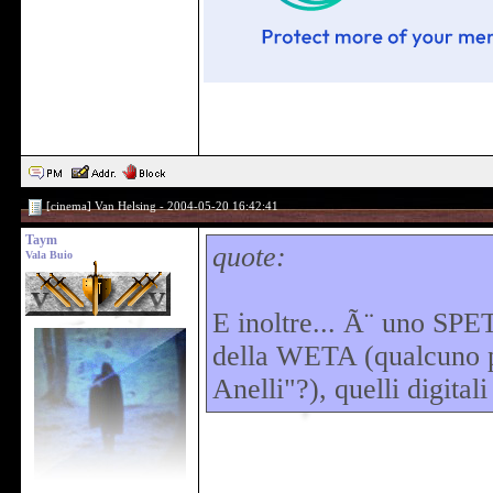
[cinema] Van Helsing - 2004-05-20 16:42:41
Taym
quote:
Vala Buio
E inoltre... Ã¨ uno SPE
della WETA (qualcuno pe
Anelli"?), quelli digital