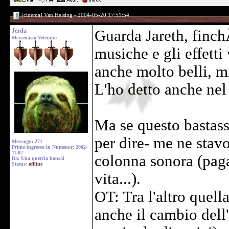
[cinema] Van Helsing - 2004-05-20 17:51:54
Jerda
Guarda Jareth, finch
Mercenario Veterano
musiche e gli effetti
anche molto belli, m
L'ho detto anche nel
Ma se questo bastasse
per dire- me ne stav
Messaggi: 271
Primo ingresso in Numenor: 2002-
11-07
colonna sonora (pagan
Da: Una quercia bonsai
Status:
offline
vita...).
OT: Tra l'altro quella
anche il cambio dell