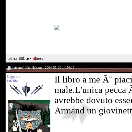
[cinema] Van Helsing - 2004-05-20 14:50:15
Gilgwath
Il libro a me Ã¨ pia
Paladino
male.L'unica pecca Ã¨
avrebbe dovuto esser
Armand un giovinetto