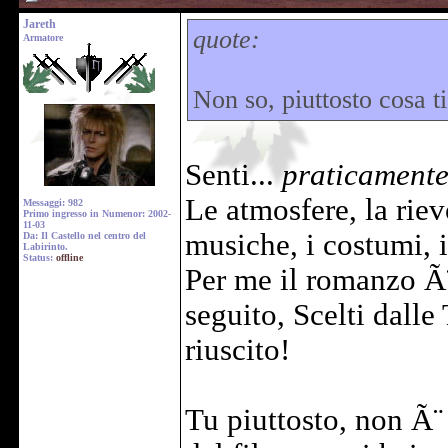
Jareth
quote:
Armatore
Non so, piuttosto cosa t
Senti...
praticamente
Le atmosfere, la riev
Messaggi: 982
Primo ingresso in Numenor: 2002-
11-03
musiche, i costumi, i 
Da: Il Castello nel centro del
Labirinto.
Status:
offline
Per me il romanzo Ã
seguito, Scelti dalle
riuscito!
Tu piuttosto, non Ã¨ 