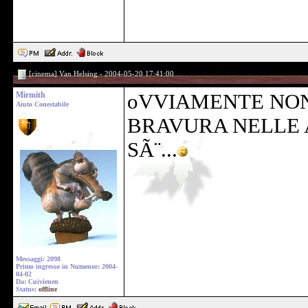
[cinema] Van Helsing - 2004-05-20 17:41:00
Mirmith
oVVIAMENTE NON
Aiuto Conestabile
BRAVURA NELLE A
SÃ¨...
Messaggi: 2098
Primo ingresso in Numenor: 2004-
04-02
Da: Cuivienen
Status:
offline