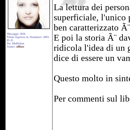
La lettura dei perso
superficiale, l'unico
ben caratterizzato Ã
Messaggi: 3036
E poi la storia Ã¨ d
Primo ingresso in Numenor: 2003-
05-11
Da: Medhelan
ridicola l'idea di un 
Status:
offline
dice di essere un va
Questo molto in sint
Per commenti sul lib
______