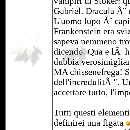
vampiri di Stoker: 
Gabriel. Dracula Ã¨ 
L'uomo lupo Ã¨ capit
Frankenstein era svi
sapeva nemmeno trov
dicendo. Qua e lÃ ho
dubbia verosimiglia
MA chissenefrega! S
dell'incredulitÃ ". U
accettare tutto, l'im
Tutti questi elementi
definirei una figata