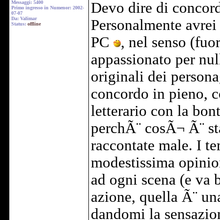
Messaggi: 5400
Devo dire di concorda
Primo ingresso in Numenor: 2002-
07-07
Da: Valimar
Personalmente avrei 
Status:
offline
PC
, nel senso (fuo
appassionato per nul
originali dei persona
concordo in pieno, c
letterario con la bon
perchÃ¨ cosÃ¬ Ã¨ sta
raccontate male. I te
modestissima opinion
ad ogni scena (e va b
azione, quella Ã¨ una
dandomi la sensazio