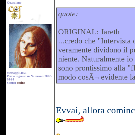
Guardiano
quote:
ORIGINAL: Jareth
...credo che "Intervista
veramente dividono il pu
niente. Naturalmente io 
sono prontissimo alla "
Messaggi: 4661
modo cosÃ¬ evidente la 
Primo ingresso in Numenor: 2002-
08-14
Status:
offline
Evvai, allora cominc