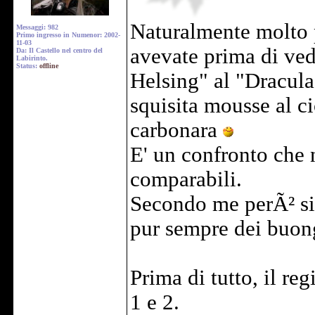
Naturalmente molto p
Messaggi: 982
Primo ingresso in Numenor: 2002-
11-03
avevate prima di ved
Da: Il Castello nel centro del
Labirinto.
Status:
offline
Helsing" al "Dracul
squisita mousse al ci
carbonara
E' un confronto che 
comparabili.
Secondo me perÃ² si
pur sempre dei buon
Prima di tutto, il r
1 e 2.