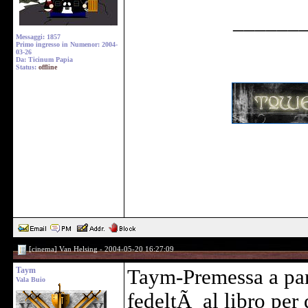
______
Messaggi: 1857
Primo ingresso in Numenor: 2004-
03-26
Da: Ticinum Papia
Status:
offline
[cinema] Van Helsing - 2004-05-20 16:27:09
Taym
Taym-Premessa a parte
Vala Buio
fedeltÃ al libro per 