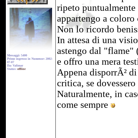
ripeto puntualmente
appartengo a coloro 
Non lo ricordo benis
In attesa di una visi
astengo dal "flame" 
Messaggi: 5400
e offro una mera test
Primo ingresso in Numenor: 2002-
07-07
Da: Valimar
Status:
offline
Appena disporrÃ² di 
critica, se dovessero 
Naturalmente, in caso
come sempre
______