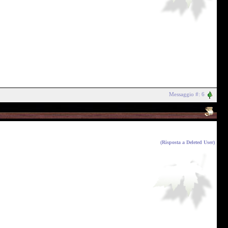
Messaggio #: 6
(Risposta a
Deleted User
)