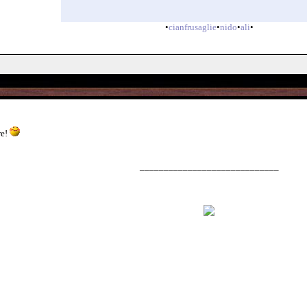
•
cianfrusaglie
•
nido
•
ali
•
re!
_____________________________