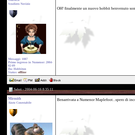
Scudiero Novizio
OH! finalmente un nuovo hobbit benvenuto sono si
Messaggi: 1087
Primo ingresso in Numenor: 2004-
02-09
Da: Hobbiton
Status:
offline
Saluti - 2004-06-16 8:35:11
Mirmith
Benarrivata a Numenor Maplefoot...spero di incon
Aiuto Conestabile