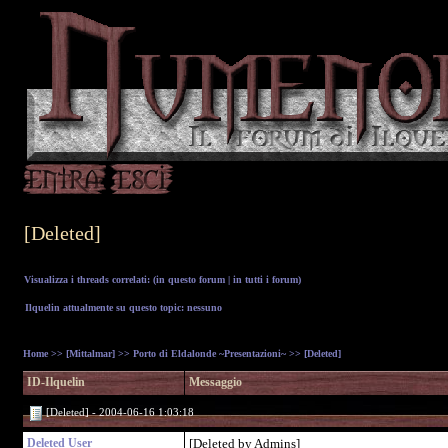
[Deleted]
Visualizza i threads correlati: (
in questo forum
|
in tutti i forum
)
Ilquelin attualmente su questo topic: nessuno
Home
>>
[Mittalmar]
>>
Porto di Eldalonde ~Presentazioni~
>> [Deleted]
ID-Ilquelin
Messaggio
[Deleted] - 2004-06-16 1:03:18
Deleted User
[Deleted by Admins]