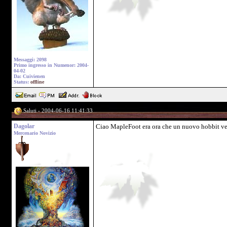
Messaggi: 2098
Primo ingresso in Numenor: 2004-
04-02
Da: Cuivienen
Status:
offline
Saluti - 2004-06-16 11:41:33
Dagolar
Ciao MapleFoot era ora che un nuovo hobbit ven
Mercenario Novizio