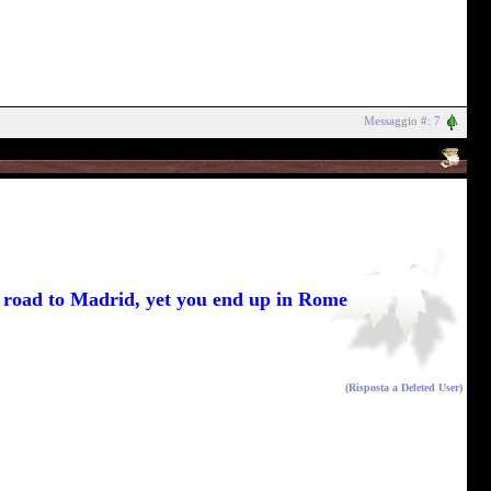
Messaggio #: 7
he road to Madrid, yet you end up in Rome
(Risposta a
Deleted User
)