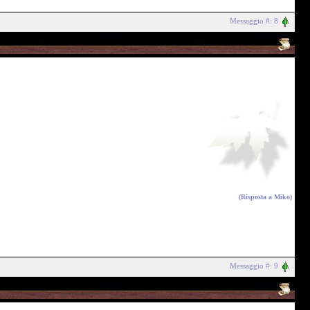
Messaggio #: 8
(Risposta a
Miko
)
Messaggio #: 9