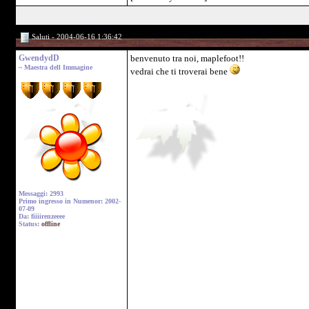
Saluti - 2004-06-16 1:36:42
GwendydD
benvenuto tra noi, maplefoot!!
~ Maestra dell Immagine
vedrai che ti troverai bene
Messaggi: 2993
Primo ingresso in Numenor: 2002-
07-09
Da: fiiiirenzeeee
Status:
offline