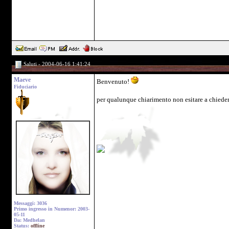
Saluti - 2004-06-16 1:41:24
Maeve
Benvenuto!
Fiduciario
per qualunque chiarimento non esitare a chiede
Messaggi: 3036
Primo ingresso in Numenor: 2003-
05-11
Da: Medhelan
Status:
offline