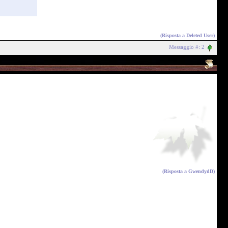
(Risposta a
Deleted User
)
Messaggio #: 2
(Risposta a
GwendydD
)