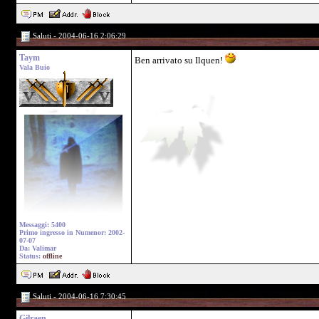
Saluti - 2004-06-16 2:06:29
Taym
Ben arrivato su Ilquen!
Vala Buio
Messaggi: 5400
Primo ingresso in Numenor: 2002-
07-07
Da: Valimar
Status:
offline
Saluti - 2004-06-16 7:30:45
Gilraen