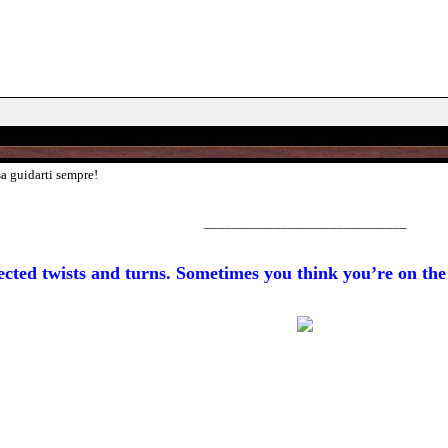
sa guidarti sempre!
_____________________________
xpected twists and turns. Sometimes you think you’re on t