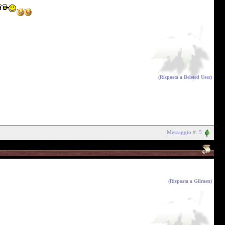
(Risposta a
Deleted User
)
Messaggio #: 5
(Risposta a
Gilraen
)