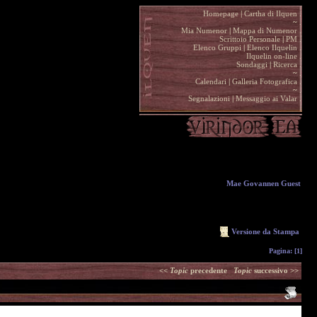
Homepage
|
Cartha di Ilquen .
~
.
Mia Numenor
|
Mappa di Numenor .
Scrittoio Personale
|
PM .
Elenco Gruppi
|
Elenco Ilquelin .
Ilquelin on-line .
Sondaggi
|
Ricerca .
~
.
Calendari
|
Galleria Fotografica .
~
.
Segnalazioni
|
Messaggio ai Valar .
Mae Govannen Guest
Versione da Stampa
Pagina:
[1]
<<
Topic
precedente
Topic
successivo >>