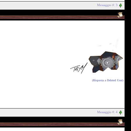
Messaggio #: 3
(Risposta a
Deleted User
)
Messaggio #: 4