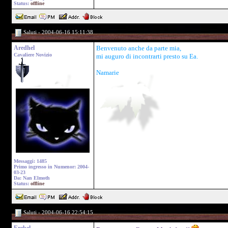
Status:
offline
Saluti - 2004-06-16 15:11:38
Aredhel
Benvenuto anche da parte mia,
Cavaliere Novizio
mi auguro di incontrarti presto su Ea.
Namarie
Messaggi: 1485
Primo ingresso in Numenor: 2004-
03-23
Da: Nan Elmoth
Status:
offline
Saluti - 2004-06-16 22:54:15