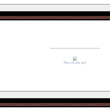
_____________________________
Non cliccare qui!