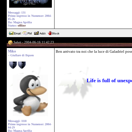
Messaggi: 131
Primo ingresso in Numenor: 2004-
05-26
Da: Magna Aprilia
Status:
offline
Saluti - 2004-06-16 11:42:23
Miko
Ben arrivato tra noi che la luce di Galadriel pos
~ Giullare di Ilquen
Life is full of une
Messaggi: 1118
Primo ingresso in Numenor: 2004-
04-29
Da: Magna Aprilia