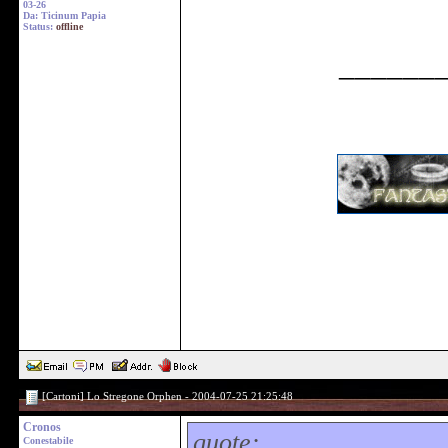
03-26
Da: Ticinum Papia
Status:
offline
______
[Cartoni] Lo Stregone Orphen - 2004-07-25 21:25:48
Cronos
quote:
Conestabile