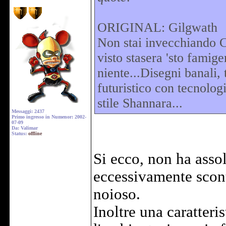
ORIGINAL: Gilgwath
Non stai invecchiando C
visto stasera 'sto famig
niente...Disegni banali, 
futuristico con tecnolog
stile Shannara...
Messaggi: 2437
Primo ingresso in Numenor: 2002-
07-09
Da: Valimar
Status:
offline
Si ecco, non ha asso
eccessivamente scont
noioso.
Inoltre una caratter