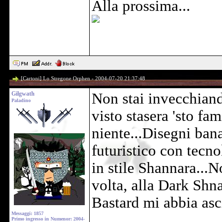
Alla prossima...
[Cartoni] Lo Stregone Orphen - 2004-07-20 21:37:48
Gilgwath
Non stai invecchiand
Paladino
visto stasera 'sto fa
niente...Disegni bana
futuristico con tecn
in stile Shannara...N
volta, alla Dark Shn
Bastard mi abbia asc
Messaggi: 1857
Primo ingresso in Numenor: 2004-