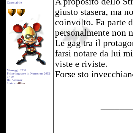
A proposito dello St
Conestabile
giusto stasera, ma n
coinvolto. Fa parte 
personalmente non m
Le gag tra il protago
farsi notare da lui 
viste e riviste.
Messaggi: 2437
Forse sto invecchian
Primo ingresso in Numenor: 2002-
07-09
Da: Valimar
Status:
offline
______