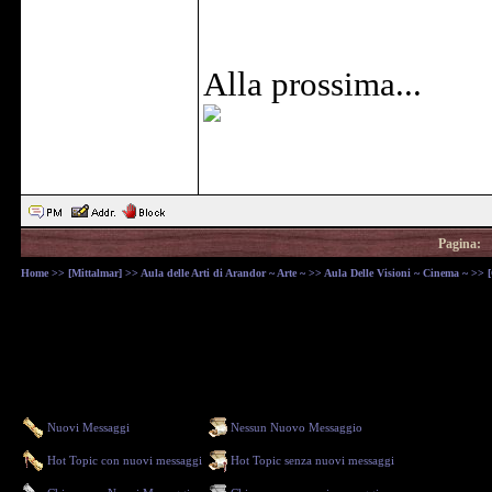
Alla prossima...
Pagina:
Home
>>
[Mittalmar]
>>
Aula delle Arti di Arandor ~ Arte ~
>>
Aula Delle Visioni ~ Cinema ~
>> [
Nuovi Messaggi
Nessun Nuovo Messaggio
Hot Topic con nuovi messaggi
Hot Topic senza nuovi messaggi