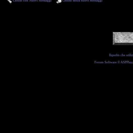
Chiuso con Nuovi Messaggi
Chiuso senza nuovi messaggi
Ilquelin che util
Forum Software ©
ASPPlay