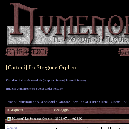
[Cartoni] Lo Stregone Orphen
Visualizza i threads correlati: (
in questo forum
|
in tutti i forum
)
Ilquelin attualmente su questo topic: nessuno
Home
>>
[Mittalmar]
>>
Aula delle Arti di Arandor ~ Arte ~
>>
Aula Delle Visioni ~ Cinema ~
>> [
ID-Ilquelin
Messaggio
[Cartoni] Lo Stregone Orphen - 2004-07-14 0:28:02
Cronos