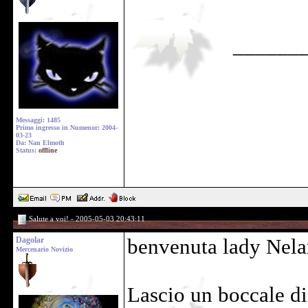
______
Messaggi: 1485
Primo ingresso in Numenor: 2004-
03-23
Da: Nan Elmoth
Status:
offline
Salute a voi! - 2005-05-03 20:43:11
Dagolar
benvenuta lady Nelan
Mercenario Novizio
Lascio un boccale di 