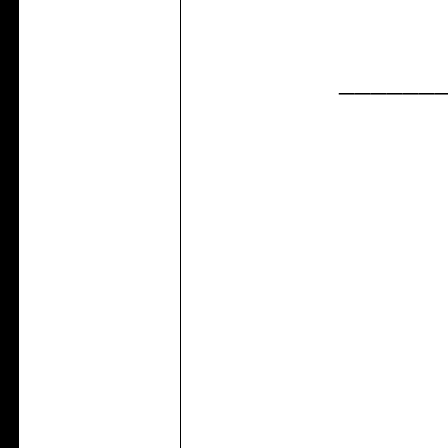
______