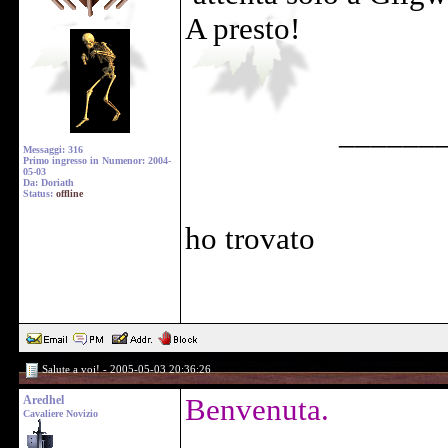
A presto!
______
Messaggi: 316
Primo ingresso in Numenor: 2004-
05-03
Da: Doriath
Status:
offline
ho trovato
Salute a voi! - 2005-05-03 20:36:26
Aredhel
Benvenuta.
Cavaliere Novizio