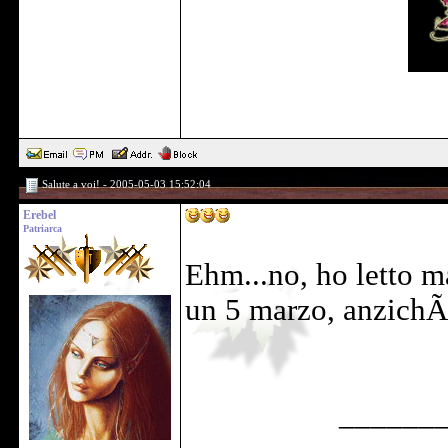
Salute a voi! - 2005-05-03 15:52:04
Erebel
Patriarca
Ehm...no, ho letto m
un 5 marzo, anzich
______