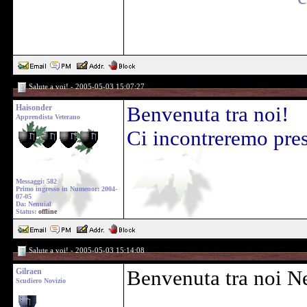
Salute a voi! - 2005-05-03 15:07:27
Haisonder
Benvenuta tra noi!
Apprendista Veterano
Ci incontreremo pres
Messaggi: 582
Primo ingresso in Numenor: 2004-
07-05
Da: Nenuial
Status:
offline
Salute a voi! - 2005-05-03 15:14:08
Gilraen
Benvenuta tra noi Ne
Scudiero Novizio