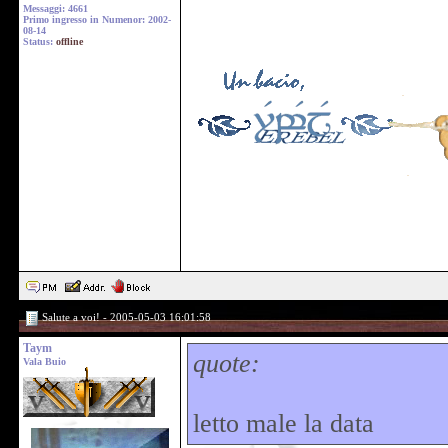
Messaggi: 4661
Primo ingresso in Numenor: 2002-
08-14
Status:
offline
Salute a voi! - 2005-05-03 16:01:58
Taym
quote:
Vala Buio
letto male la data