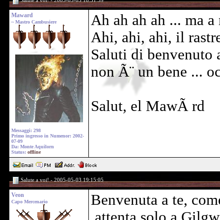
Salute a voi! - 2005-05-03 18:51:59
Maward
Ah ah ah ah ... ma a 
~ Mastro Cambusiere
Ahi, ahi, ahi, il rast
Saluti di benvenuto 
non Ã¨ un bene ... o
Salut, el MawÃ rd
Messaggi: 298
Primo ingresso in Numenor: 2002-
07-09
Da: Monte Aquilorn
Status:
offline
Salute a voi! - 2005-05-03 19:15:05
Veon
Benvenuta a te, come
Capo Mercenario
attenta solo a Gilgw