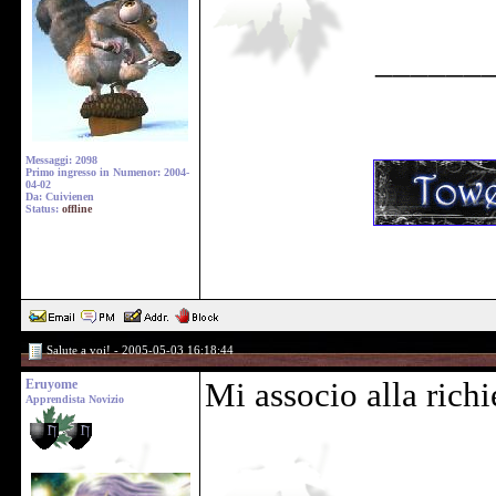
______
Messaggi: 2098
Primo ingresso in Numenor: 2004-
04-02
Da: Cuivienen
Status:
offline
Salute a voi! - 2005-05-03 16:18:44
Eruyome
Mi associo alla richi
Apprendista Novizio