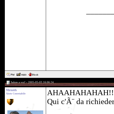
______
Salute a voi! - 2005-05-03 16:06:24
Mirmith
AHAAHAHAHAH!!
Aiuto Conestabile
Qui c'Ã¨ da richiede