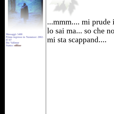
...mmm.... mi prude 
lo sai ma... so che no
Messaggi: 5400
mi sta scappand....
Primo ingresso in Numenor: 2002-
07-07
Da: Valimar
Status:
offline