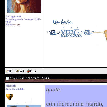
Messaggi: 4661
Primo ingresso in Numenor: 2002-
08-14
Status:
offline
Salute a voi! - 2005-05-03 15:46:34
Mirmith
quote:
Aiuto Conestabile
con incredibile ritardo,