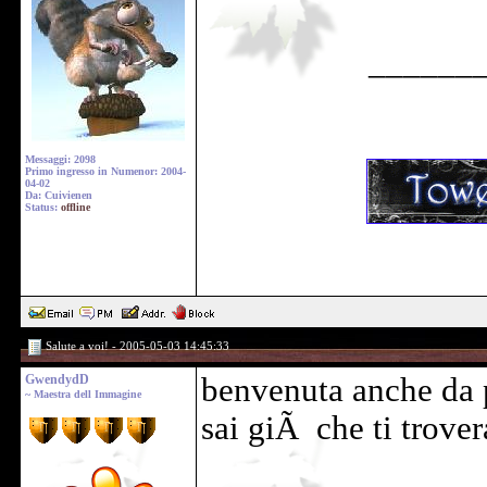
______
Messaggi: 2098
Primo ingresso in Numenor: 2004-
04-02
Da: Cuivienen
Status:
offline
Salute a voi! - 2005-05-03 14:45:33
GwendydD
benvenuta anche da 
~ Maestra dell Immagine
sai giÃ che ti trove