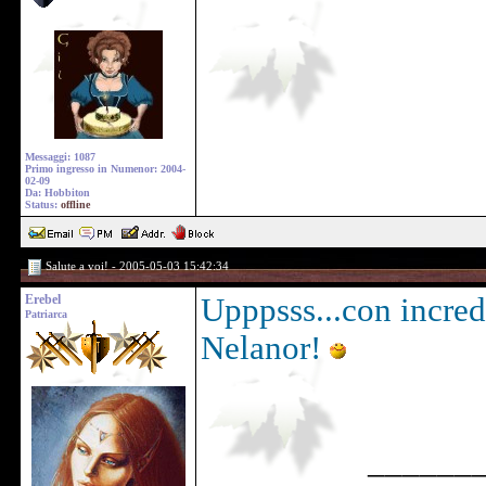
Messaggi: 1087
Primo ingresso in Numenor: 2004-
02-09
Da: Hobbiton
Status:
offline
Salute a voi! - 2005-05-03 15:42:34
Erebel
Upppsss...con incredi
Patriarca
Nelanor!
______