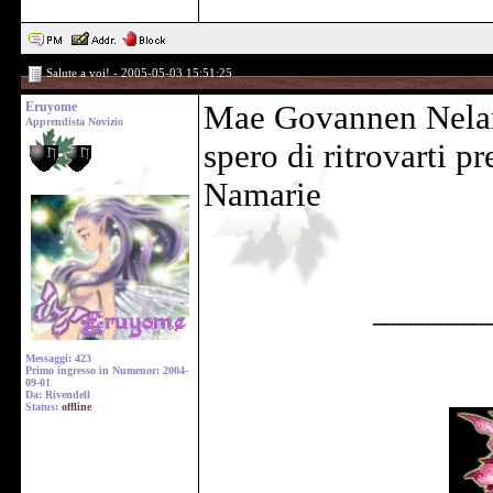
Salute a voi! - 2005-05-03 15:51:25
Eruyome
Mae Govannen Nelano
Apprendista Novizio
spero di ritrovarti pr
Namarie
______
Messaggi: 423
Primo ingresso in Numenor: 2004-
09-01
Da: Rivendell
Status:
offline