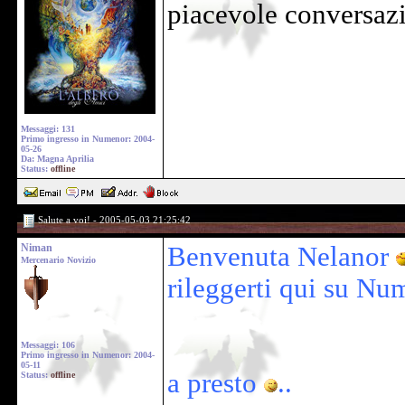
piacevole conversa
Messaggi: 131
Primo ingresso in Numenor: 2004-
05-26
Da: Magna Aprilia
Status:
offline
Salute a voi! - 2005-05-03 21:25:42
Niman
Benvenuta Nelanor
Mercenario Novizio
rileggerti qui su Nu
Messaggi: 106
Primo ingresso in Numenor: 2004-
05-11
a presto
..
Status:
offline