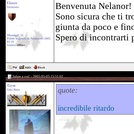
Elanor
Benvenuta Nelanor!
Straniero
Sono sicura che ti t
giunta da poco e fi
Spero di incontrarti p
Messaggi: 12
Primo ingresso in Numenor: 2005-
03-29
Status:
offline
Salute a voi! - 2005-05-03 15:51:02
Taym
quote:
Vala Buio
incredibile ritardo