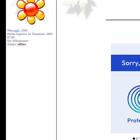
______
Messaggi: 2993
Primo ingresso in Numenor: 2002-
07-09
Da: fiiiirenzeeee
Status:
offline
•
c