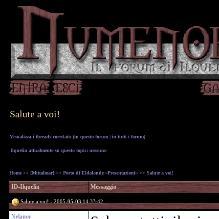
Salute a voi!
Visualizza i threads correlati: (
in questo forum
|
in tutti i forum
)
Ilquelin attualmente su questo topic: nessuno
Home
>>
[Mittalmar]
>>
Porto di Eldalonde ~Presentazioni~
>> Salute a voi!
ID-Ilquelin
Messaggio
Salute a voi! - 2005-05-03 14:33:42
Nelanor