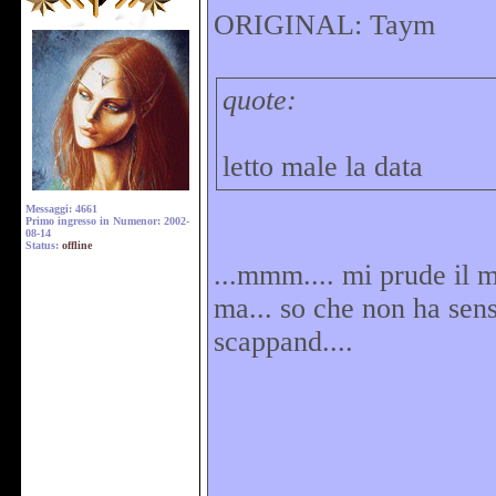
ORIGINAL: Taym
quote:
letto male la data
Messaggi: 4661
Primo ingresso in Numenor: 2002-
08-14
Status:
offline
...mmm.... mi prude il m
ma... so che non ha senso
scappand....