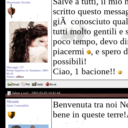
Salve a tutti, il mi
Mercenario Novizio
scritto questo messa
giÃ conosciuto qualc
tutti molto gentili e
poco tempo, devo dir
piacermi
, e spero 
possibili!
Messaggi: 137
Ciao, 1 bacione!!
Primo ingresso in Numenor: 2005-
04-28
Status:
offline
Salute a voi! - 2005-05-03 14:41:44
Mirmith
Benvenuta tra noi Ne
Aiuto Conestabile
bene in queste terre!