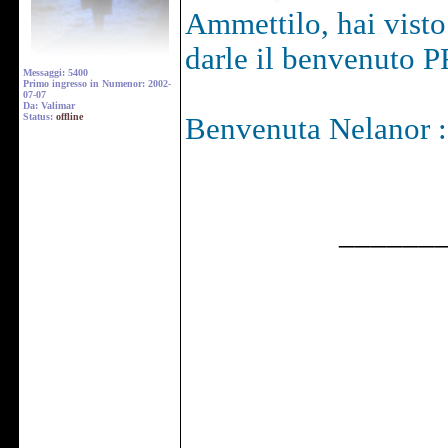
Ammettilo, hai visto 
darle il benvenuto P
Messaggi: 5400
Primo ingresso in Numenor: 2002-
07-07
Da: Valimar
Status:
offline
Benvenuta Nelanor :
______