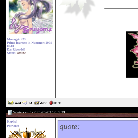
______
Messaggi: 423
Primo ingresso in Numenor: 2004-
09-01
Da: Rivendell
Status:
offline
Salute a voi! - 2005-05-03 17:09:39
Erebel
quote:
Patriarca