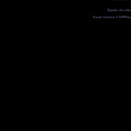
Ilquelin che util
Forum Software ©
ASPPlay