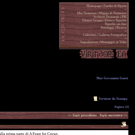
Homepage
|
Cartha di Ilquen .
~
.
Mia Numenor
|
Mappa di Numenor .
Scrittoio Personale
|
PM .
Elenco Gruppi
|
Elenco Ilquelin .
Ilquelin on-line .
Sondaggi
|
Ricerca .
~
.
Calendari
|
Galleria Fotografica .
~
.
Segnalazioni
|
Messaggio ai Valar .
Mae Govannen Guest
Versione da Stampa
Pagina:
[1]
<<
Topic
precedente
Topic
successivo >>
lla prima parte di A Feast for Crows.