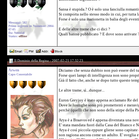
Sansa è stupida ? O è solo una fanciulla romant
Si comporta nello stesso modo in cui, per tutta la
Forse è solo una marionetta in balia degli eventi
Messaggi: 582
Primo ingresso in Numenor: 2004-
E delle altre trame che ci dici ?
07-05
Da: Nenuial
Quali hanno pubblicato ? E dove sono arrivate 
Status:
offline
Il Dominio della Regina - 2007-02-21 17:32:23
Arwen
Diciamo che senza dubbio non può essere del tu
Capo Conestabile
Forse quei lampi di intelligenza non sono propri
Già il fatto che, anche se dopo tutto questo temp
Le altre trame, sì...dunque...
Euron Greyjoy è stato appena acclamato Re del 
Dove le lusinghe sono più promettenti e meravigli
perchè (quelli che non sono della stirpe della P
Arya è a Braavos ed è appena diventata una nov
E' stata mandata fuori dalla Casa del Bianco e N
Arya è così piccola eppure gliene sono capitate 
non ragiona ancora come un adulto. E' sveglia e c