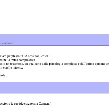
ta precisa.
ciato perplesso in "A Feast for Crows".
o nella trama complessiva ..
olo un testimone, un qualcuno dalla psicologia complessa e dall'animo comunque sens
ri e nelle miserie.
ole ..
iacciono le sue idee signorina Carmen..)