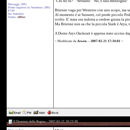
"Chi sei tu?" "Nessuno" "No, è una menzogna!"
Messaggi: 2891
Primo ingresso in Numenor: 2002-
Brienne vaga per Westeros con uno scopo, ma se
07-09
Da: Imladris
Al momento è ai Sussurri, col prode piccolo Podr
Status:
offline
svelto. E' stata ora indotta a credere giusta la p
Ma Brienne non sa che la piccola Stark è Arya, 
A Dorne Arys Oackeart è appena stato ucciso dagl
< Modificato da
Arwen
--
2007-02-21 17:34:01
>
Il Dominio della Regina - 2007-02-21 20:23:39