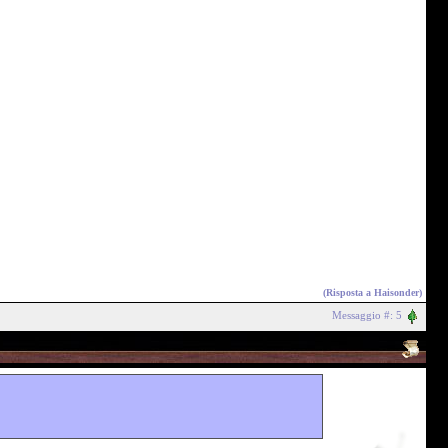
(Risposta a
Haisonder
)
Messaggio #: 5