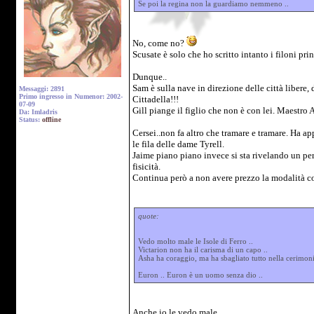
Se poi la regina non la guardiamo nemmeno ..
No, come no?
Scusate è solo che ho scritto intanto i filoni pr
Dunque..
Sam è sulla nave in direzione delle città libere, 
Messaggi: 2891
Primo ingresso in Numenor: 2002-
Cittadella!!!
07-09
Gill piange il figlio che non è con lei. Maestro
Da: Imladris
Status:
offline
Cersei..non fa altro che tramare e tramare. Ha a
le fila delle dame Tyrell.
Jaime piano piano invece si sta rivelando un per
fisicità.
Continua però a non avere prezzo la modalità con
quote:
Vedo molto male le Isole di Ferro ..
Victarion non ha il carisma di un capo ..
Asha ha coraggio, ma ha sbagliato tutto nella cerimoni
Euron .. Euron è un uomo senza dio ..
Anche io le vedo male.