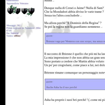
Haisonder
Mhhh ..
Apprendista Veterano
Dunque nulla di Cersei o Jaime? Nulla di Sam?
Che la Mondadori abbia diviso le varie trame ?
Senza tra l'altro concluderle ..
Ma allora perchè "Il Dominio della Regina" ?
Messaggi: 582
Se poi la regina non la guardiamo nemmeno ..
Primo ingresso in Numenor: 2004-
07-05
Da: Nenuial
quote:
Status:
offline
Brienne vaga per Westeros con uno scopo, ma senza me
Il racconto di Brienne è quello che più mi ha las
La mia impressione è che non abbia un gran sens
Sono portato a credere che Martin abbia voluto s
Un po' per crogiolarsi, come piace a lui, nei dolo
Brienne rimane comunque un personaggio notev
quote:
Anche Asha ha il suo perchè
Asha ha proprio i suoi bei perchè ! (..come mi p