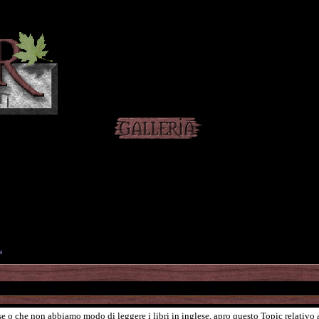
a
e o che non abbiamo modo di leggere i libri in inglese, apro questo Topic relativo a