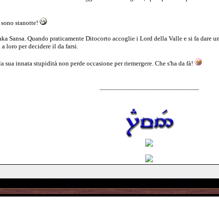
o sono stanotte!
..aka Sansa. Quando praticamente Ditocorto accoglie i Lord della Valle e si fa dare u
a loro per decidere il da farsi.
la sua innata stupidità non perde occasione per riemergere. Che s'ha da fà!
_____________________________