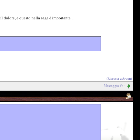
 dolore, e questo nella saga è importante ..
(Risposta a
Arwen
)
Messaggio #: 4