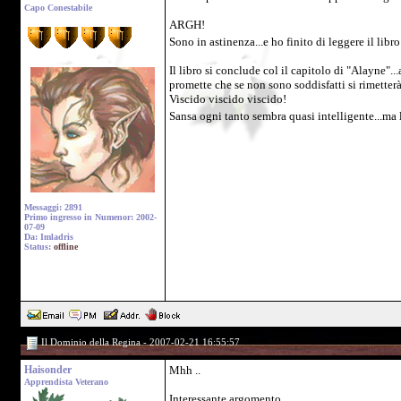
Capo Conestabile
ARGH!
Sono in astinenza...e ho finito di leggere il libr
Il libro si conclude col il capitolo di "Alayne".
promette che se non sono soddisfatti si rimetterà 
Viscido viscido viscido!
Sansa ogni tanto sembra quasi intelligente...ma 
Messaggi: 2891
Primo ingresso in Numenor: 2002-
07-09
Da: Imladris
Status:
offline
Il Dominio della Regina - 2007-02-21 16:55:57
Haisonder
Mhh ..
Apprendista Veterano
Interessante argomento ..