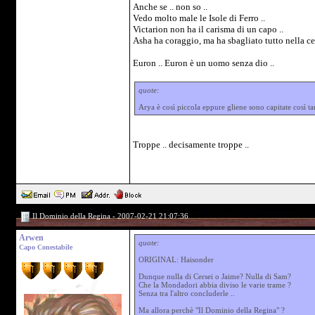
Anche se .. non so ..
Vedo molto male le Isole di Ferro ..
Victarion non ha il carisma di un capo ..
Asha ha coraggio, ma ha sbagliato tutto nella ce
Euron .. Euron è un uomo senza dio ..
quote:
Arya è così piccola eppure gliene sono capitate così ta
Troppe .. decisamente troppe ..
Il Dominio della Regina - 2007-02-21 21:07:36
Arwen
quote:
Capo Conestabile
ORIGINAL: Haisonder
Dunque nulla di Cersei o Jaime? Nulla di Sam?
Che la Mondadori abbia diviso le varie trame ?
Senza tra l'altro concluderle ..
Ma allora perchè "Il Dominio della Regina" ?