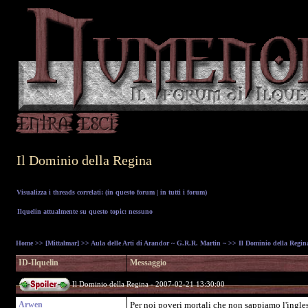
Il Dominio della Regina
Visualizza i threads correlati: (
in questo forum
|
in tutti i forum
)
Ilquelin attualmente su questo topic: nessuno
Home
>>
[Mittalmar]
>>
Aula delle Arti di Arandor ~ G.R.R. Martin ~
>> Il Dominio della Regin
ID-Ilquelin
Messaggio
Il Dominio della Regina - 2007-02-21 13:30:00
Arwen
Per noi poveri mortali che non sappiamo l'ingles