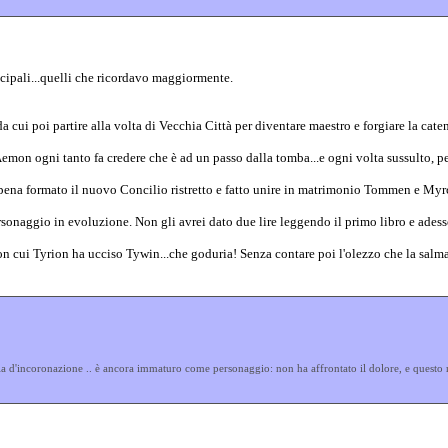
incipali...quelli che ricordavo maggiormente.
da cui poi partire alla volta di Vecchia Città per diventare maestro e forgiare la caten
 Aemon ogni tanto fa credere che è ad un passo dalla tomba...e ogni volta sussulto, 
ppena formato il nuovo Concilio ristretto e fatto unire in matrimonio Tommen e Myrce
sonaggio in evoluzione. Non gli avrei dato due lire leggendo il primo libro e adess
 cui Tyrion ha ucciso Tywin...che goduria! Senza contare poi l'olezzo che la salma
a d'incoronazione .. è ancora immaturo come personaggio: non ha affrontato il dolore, e questo n