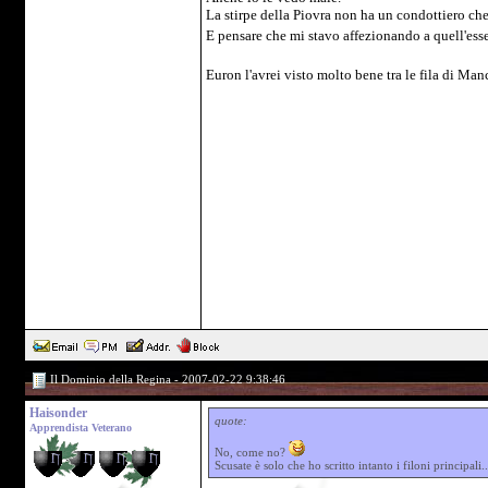
La stirpe della Piovra non ha un condottiero che s
E pensare che mi stavo affezionando a quell'ess
Euron l'avrei visto molto bene tra le fila di Man
Il Dominio della Regina - 2007-02-22 9:38:46
Haisonder
quote:
Apprendista Veterano
No, come no?
Scusate è solo che ho scritto intanto i filoni principal