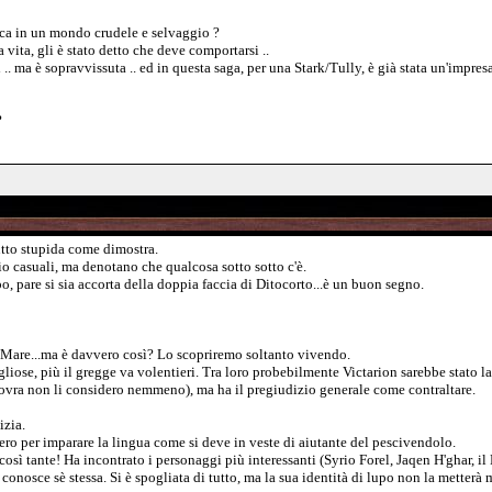
ica in un mondo crudele e selvaggio ?
 vita, gli è stato detto che deve comportarsi ..
 .. ma è sopravvissuta .. ed in questa saga, per una Stark/Tully, è già stata un'impre
?
tto stupida come dimostra.
o casuali, ma denotano che qualcosa sotto sotto c'è.
o, pare si sia accorta della doppia faccia di Ditocorto...è un buon segno.
Mare...ma è davvero così? Lo scopriremo soltanto vivendo.
ose, più il gregge va volentieri. Tra loro probebilmente Victarion sarebbe stato la 
iovra non li considero nemmeno), ma ha il pregiudizio generale come contraltare.
izia.
ero per imparare la lingua come si deve in veste di aiutante del pescivendolo.
così tante! Ha incontrato i personaggi più interessanti (Syrio Forel, Jaqen H'ghar, 
onosce sè stessa. Si è spogliata di tutto, ma la sua identità di lupo non la metterà 