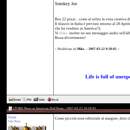
Smokey Joe
Ben 22 pezzi... come al solito la vena creativa 
Il rilascio in Italia è previsto intorno al 28 A
che ha venduto in America!!).
Vi
linko
inoltre un suo messaggio audio sull'al
Buon divertimento!
< Modificato da
Miko
--
2007-03-22 9:58:02
>
Life is full of une
[TORI] News su American Doll Posse - 2007-03-22 10:29:43
Taym
Come piccola nota editoriale al margine, direi c
Vala Buio