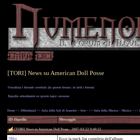
[TORI] News su American Doll Posse
Visualizza i threads correlati: (
in questo forum
|
in tutti i forum
)
Ilquelin attualmente su questo topic: nessuno
Home
>>
[Mittalmar]
>>
Aula delle Arti di Arandor ~ Arte ~
>>
Aula della Musica ~ Musica ~
>> [
ID-Ilquelin
Messaggio
[TORI] News su American Doll Posse - 2007-03-22 9:49:22
Miko
Ecco la track list completa dell'album: