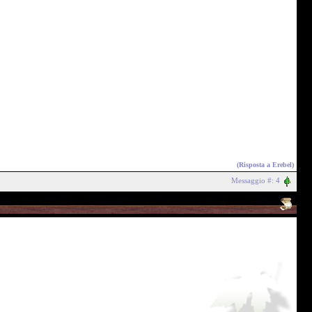
(Risposta a
Erebel
)
Messaggio #: 4