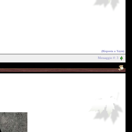
(Risposta a
Taym
)
Messaggio #: 3