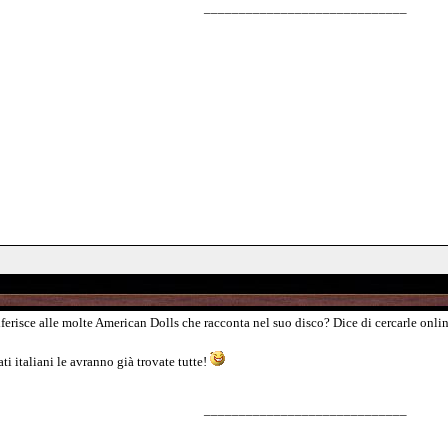
_____________________________
iferisce alle molte American Dolls che racconta nel suo disco? Dice di cercarle onli
 italiani le avranno già trovate tutte!
_____________________________