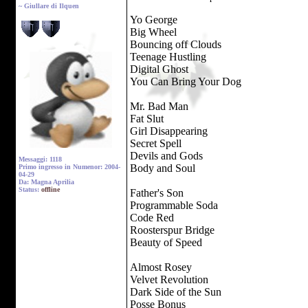
~ Giullare di Ilquen
Yo George
Big Wheel
Bouncing off Clouds
Teenage Hustling
Digital Ghost
You Can Bring Your Dog
Mr. Bad Man
Fat Slut
Girl Disappearing
Secret Spell
Devils and Gods
Messaggi: 1118
Body and Soul
Primo ingresso in Numenor: 2004-
04-29
Da: Magna Aprilia
Status:
offline
Father's Son
Programmable Soda
Code Red
Roosterspur Bridge
Beauty of Speed
Almost Rosey
Velvet Revolution
Dark Side of the Sun
Posse Bonus