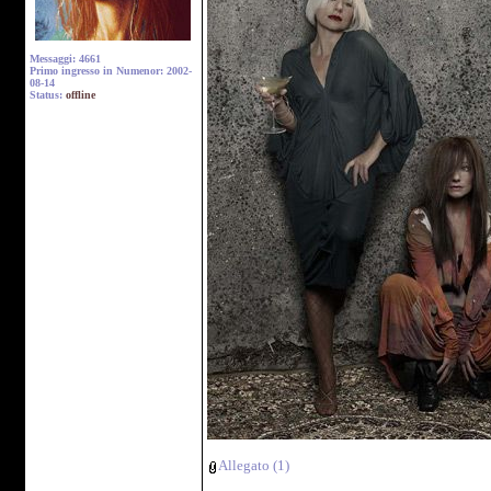
Messaggi: 4661
Primo ingresso in Numenor: 2002-
08-14
Status:
offline
Allegato (1)