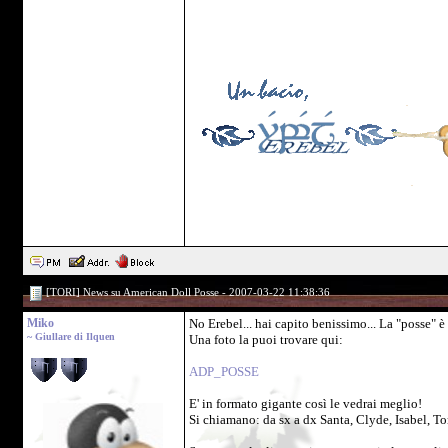
[TORI] News su American Doll Posse - 2007-03-22 11:38:36
Miko
No Erebel... hai capito benissimo... La "posse" è 
~ Giullare di Ilquen
Una foto la puoi trovare qui:
ADP_POSSE
E' in formato gigante così le vedrai meglio!
Si chiamano: da sx a dx Santa, Clyde, Isabel, Tor