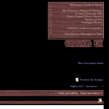
Homepage
|
Cartha di Ilquen .
~
.
Mia Numenor
|
Mappa di Numenor .
Scrittoio Personale
|
PM .
Elenco Gruppi
|
Elenco Ilquelin .
Ilquelin on-line .
Sondaggi
|
Ricerca .
~
.
Calendari
|
Galleria Fotografica .
~
.
Segnalazioni
|
Messaggio ai Valar .
Mae Govannen Guest
Versione da Stampa
Pagina:
[1]
2
Successiva >
>>
<<
Topic
precedente
Topic
successivo >>