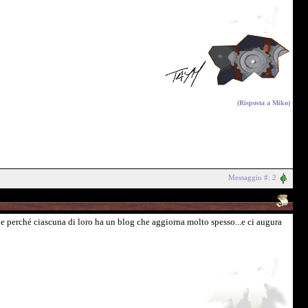
(Risposta a
Miko
)
Messaggio #: 2
ne perché ciascuna di loro ha un blog che aggiorna molto spesso...e ci augura