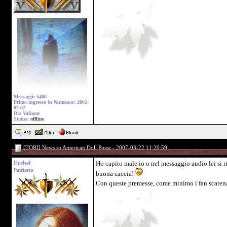
Messaggi: 5400
Primo ingresso in Numenor: 2002-
07-07
Da: Valimar
Status:
offline
[TORI] News su American Doll Posse - 2007-03-22 11:20:59
Erebel
Ho capito male io o nel messaggio audio lei si r
Patriarca
buona caccia!
Con queste premesse, come minimo i fan scatenati