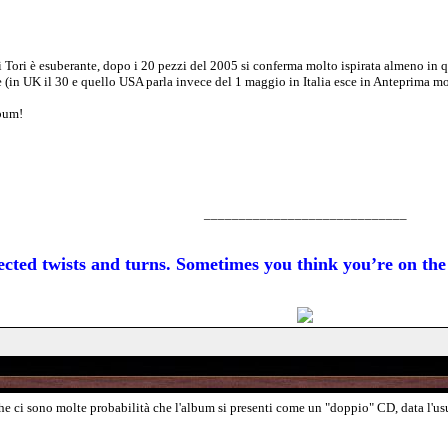
di Tori è esuberante, dopo i 20 pezzi del 2005 si conferma molto ispirata almeno in 
prile (in UK il 30 e quello USA parla invece del 1 maggio in Italia esce in Anteprima
bum!
_____________________________
xpected twists and turns. Sometimes you think you’re on t
he ci sono molte probabilità che l'album si presenti come un "doppio" CD, data l'us