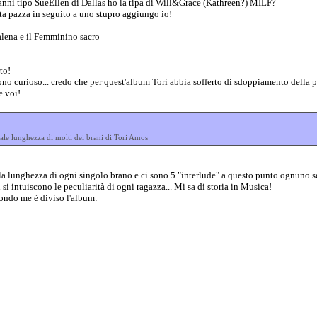
i anni tipo SueEllen di Dallas ho la tipa di Will&Grace (Kathreen?) MILF?
a pazza in seguito a uno stupro aggiungo io!
alena e il Femminino sacro
to!
no curioso... credo che per quest'album Tori abbia sofferto di sdoppiamento della p
e voi!
ale lunghezza di molti dei brani di Tori Amos
la lunghezza di ogni singolo brano e ci sono 5 "interlude" a questo punto ognuno s
si intuiscono le peculiarità di ogni ragazza... Mi sa di storia in Musica!
condo me è diviso l'album: