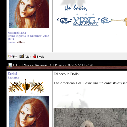
Messaggi: 4661
Primo ingresso in Numenor: 2002-
08-14
Status:
offline
[TORI] News su American Doll Posse - 2007-03-22 11:28:48
Erebel
Ed ecco le Dolls!
Patriarca
The American Doll Posse line up consists of (see p