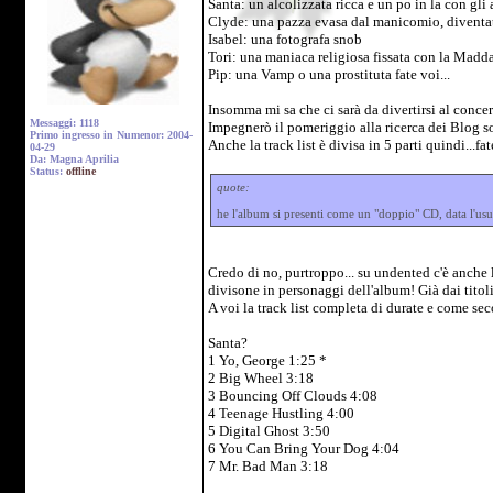
Santa: un alcolizzata ricca e un po in la con gl
Clyde: una pazza evasa dal manicomio, diventat
Isabel: una fotografa snob
Tori: una maniaca religiosa fissata con la Madd
Pip: una Vamp o una prostituta fate voi...
Insomma mi sa che ci sarà da divertirsi al concer
Messaggi: 1118
Impegnerò il pomeriggio alla ricerca dei Blog so
Primo ingresso in Numenor: 2004-
Anche la track list è divisa in 5 parti quindi...fat
04-29
Da: Magna Aprilia
Status:
offline
quote:
he l'album si presenti come un "doppio" CD, data l'usu
Credo di no, purtroppo... su undented c'è anche 
divisone in personaggi dell'album! Già dai titoli 
A voi la track list completa di durate e come se
Santa?
1 Yo, George 1:25 *
2 Big Wheel 3:18
3 Bouncing Off Clouds 4:08
4 Teenage Hustling 4:00
5 Digital Ghost 3:50
6 You Can Bring Your Dog 4:04
7 Mr. Bad Man 3:18