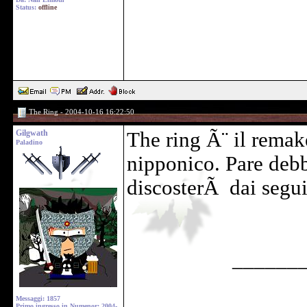
Status:
offline
The Ring - 2004-10-16 16:22:50
Gilgwath
The ring Ã¨ il remak
Paladino
nipponico. Pare debb
discosterÃ dai seguit
______
Messaggi: 1857
Primo ingresso in Numenor: 2004-