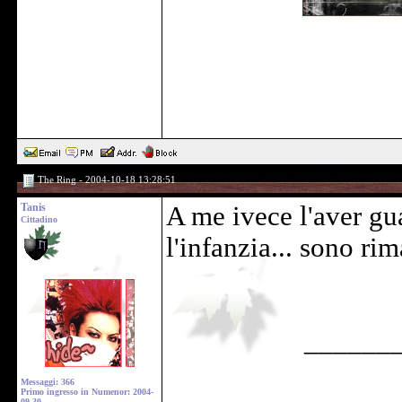
The Ring - 2004-10-18 13:28:51
Tanis
A me ivece l'aver gua
Cittadino
l'infanzia... sono ri
______
Messaggi: 366
Primo ingresso in Numenor: 2004-
09-30