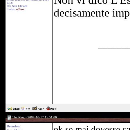
Non vi dico L'Es
03-23
Da: Nan Elmoth
decisamente imp
Status:
offline
______
The Ring - 2004-10-17 15:51:06
Brendon
ok se mai dovesse ca