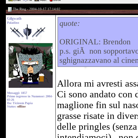
The Ring - 2004-10-17 17:14:02
Gilgwath
quote:
Paladino
ORIGINAL: Brendon
p.s. giÃ non sopportav
sghignazzavano al cinema
Allora mi avresti ass
Ci sono andato con d
Messaggi: 1857
Primo ingresso in Numenor: 2004-
03-26
maglione fin sul naso
Da: Ticinum Papia
Status:
offline
grasse risate in div
delle pringles (senz
intendiamoci)...non 