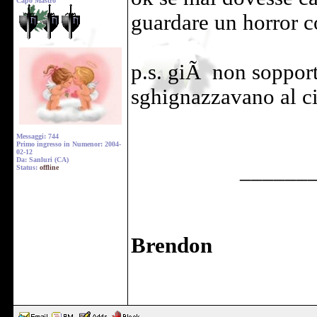
Capo Mastro
guardare un horror 
p.s. giÃ non soppor
sghignazzavano al cin
Messaggi: 744
Primo ingresso in Numenor: 2004-
02-12
Da: Sanluri (CA)
______
Status:
offline
Brendon