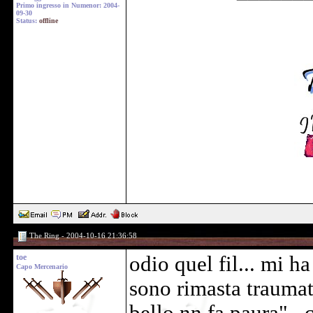
Primo ingresso in Numenor: 2004-
09-30
Status:
offline
The Ring - 2004-10-16 21:36:58
toe
odio quel fil... mi h
Capo Mercenario
sono rimasta traumat