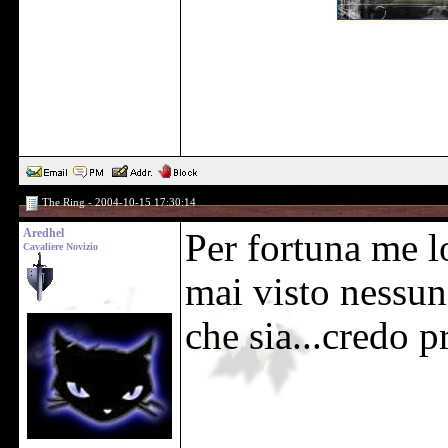
The Ring - 2004-10-15 17:30:14
Aredhel
Per fortuna me l
Cavaliere Novizio
mai visto nessun
che sia...credo 
______