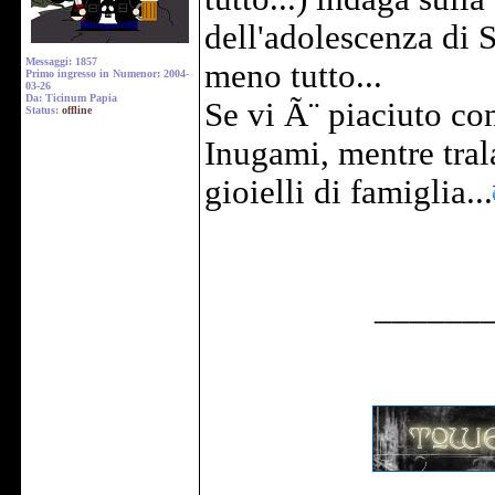
dell'adolescenza di 
Messaggi: 1857
meno tutto...
Primo ingresso in Numenor: 2004-
03-26
Da: Ticinum Papia
Se vi Ã¨ piaciuto co
Status:
offline
Inugami, mentre tral
gioielli di famiglia...
______