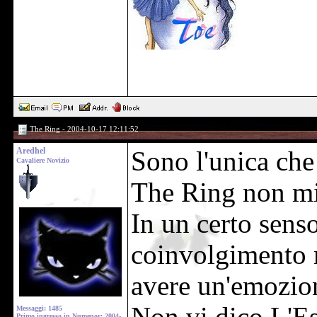
The Ring - 2004-10-17 12:11:52
Aredhel
Sono l'unica che 
Cavaliere Novizio
The Ring non mi 
In un certo sens
coinvolgimento 
avere un'emozio
Messaggi: 1485
Primo ingresso in Numenor: 2004-