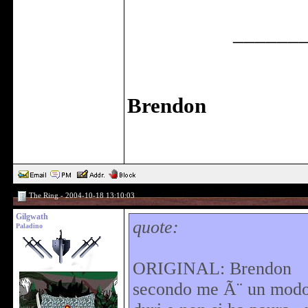
______
Brendon
The Ring - 2004-10-18 13:10:03
Gilgwath
quote:
Paladino
ORIGINAL: Brendon
secondo me Ã¨ un modo 