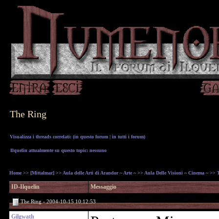
The Ring
Visualizza i threads correlati: (
in questo forum
|
in tutti i forum
)
Ilquelin attualmente su questo topic: nessuno
Home
>>
[Mittalmar]
>>
Aula delle Arti di Arandor ~ Arte ~
>>
Aula Delle Visioni ~ Cinema ~
>> T
ID-Ilquelin
Messaggio
The Ring - 2004-10-15 10:12:53
Gilgwath