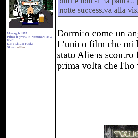
duri e non si ha paura.. 
notte successiva alla vi
Dormito come un an
Messaggi: 1857
Primo ingresso in Numenor: 2004-
03-26
L'unico film che mi 
Da: Ticinum Papia
Status:
offline
stato Aliens scontro 
prima volta che l'ho 
______