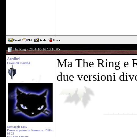
The Ring - 2004-10-16 13:16:05
Aredhel
Ma The Ring e R
Cavaliere Novizio
due versioni div
______
Messaggi: 1485
Primo ingresso in Numenor: 2004-
03-23
Da: Nan Elmoth