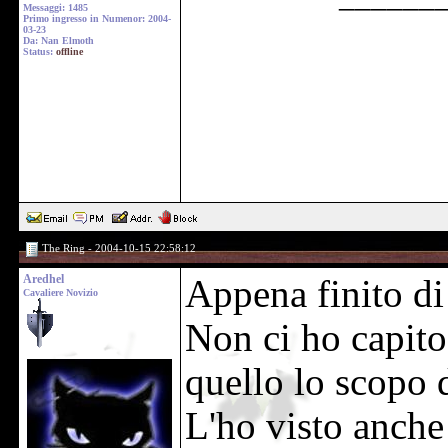
Messaggi: 1485
Primo ingresso in Numenor: 2004-
03-23
Da: Nan Elmoth
Status:
offline
The Ring - 2004-10-15 22:58:12
Aredhel
Appena finito di
Cavaliere Novizio
Non ci ho capito
quello lo scopo 
L'ho visto anche 