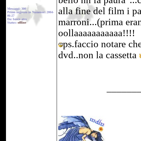
bello nn fa paura"..
alla fine del film i 
Messaggi: 300
Primo ingresso in Numenor: 2004-
06-27
marroni...(prima eran
Da: bosco atro
Status:
offline
oollaaaaaaaaaaa!!!!
ps.faccio notare ch
dvd..non la cassetta
______