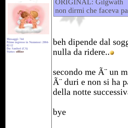
ORIGINAL: Gilgwath
non dirmi che faceva pa
beh dipende dal sogg
Messaggi: 744
Primo ingresso in Numenor: 2004-
02-12
Da: Sanluri (CA)
nulla da ridere..
Status:
offline
secondo me Ã¨ un mo
Ã¨ duri e non si ha p
della notte successiv
bye