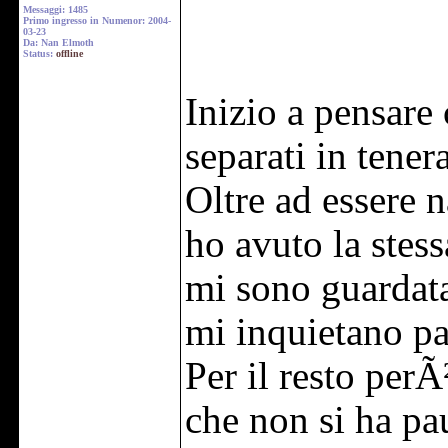
Messaggi: 1485
Primo ingresso in Numenor: 2004-
03-23
Da: Nan Elmoth
Status:
offline
Inizio a pensare
separati in tener
Oltre ad essere n
ho avuto la stes
mi sono guardata
mi inquietano pa
Per il resto per
che non si ha pau