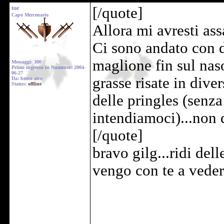
toe
[/quote]
Capo Mercenario
Allora mi avresti ass
Ci sono andato con d
maglione fin sul naso
Messaggi: 300
Primo ingresso in Numenor: 2004-
06-27
grasse risate in div
Da: bosco atro
Status:
offline
delle pringles (senz
intendiamoci)...non 
[/quote]
bravo gilg...ridi dell
vengo con te a vede
______