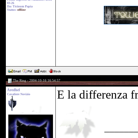
03-26
Da: Ticinum Papia
Status:
offline
The Ring - 2004-10-16 16:54:57
Aredhel
E la differenza f
Cavaliere Novizio
______