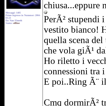
chiusa...eppure 
Messaggi: 1485
Primo ingresso in Numenor: 2004-
PerÃ² stupendi i 
03-23
Da: Nan Elmoth
Status:
offline
vestito bianco! 
quella scena del 
che vola giÃ¹ da
Ho riletto i vec
connessioni tra i
E poi..Ring Ã¨ i
Cmq dormirÃ² tra