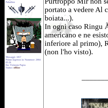
Purtroppo Mir non s
Paladino
portato a vedere Al c
boiata...).
In ogni caso Ringu 
americano e ne esist
inferiore al primo), 
(non l'ho visto).
Messaggi: 1857
Primo ingresso in Numenor: 2004-
03-26
Da: Ticinum Papia
Status:
offline
______