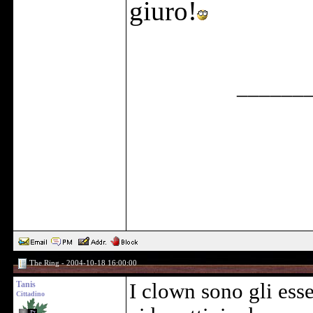
giuro!
______
The Ring - 2004-10-18 16:00:00
Tanis
I clown sono gli ess
Cittadino