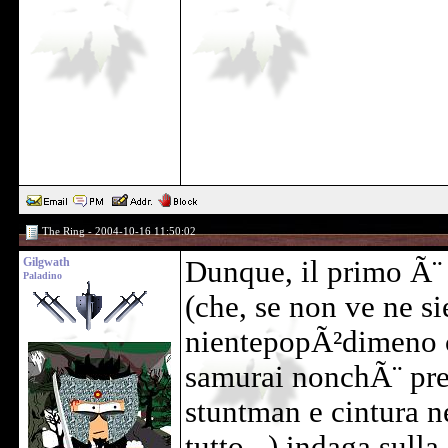
The Ring - 2004-10-16 11:50:02
Gilgwath
Dunque, il primo Ã¨ 
Paladino
(che, se non ve ne si
nientepopÃ²dimeno c
samurai nonchÃ¨ pre
stuntman e cintura n
tutto...) indaga sull