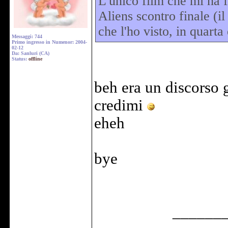
L'unico film che mi ha f
Aliens scontro finale (i
che l'ho visto, in quarta
Messaggi: 744
Primo ingresso in Numenor: 2004-
02-12
Da: Sanluri (CA)
Status:
offline
beh era un discorso 
credimi
eheh
bye
______