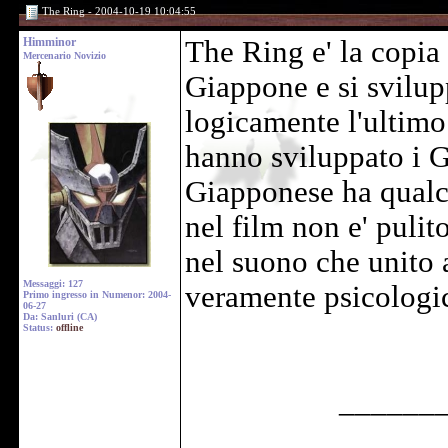
The Ring - 2004-10-19 10:04:55
Himminor
The Ring e' la copia 
Mercenario Novizio
Giappone e si svilup
logicamente l'ultimo 
hanno sviluppato i Gi
Giapponese ha qualco
nel film non e' puli
nel suono che unito a
Messaggi: 127
veramente psicologica
Primo ingresso in Numenor: 2004-
06-27
Da: Sanluri (CA)
Status:
offline
______