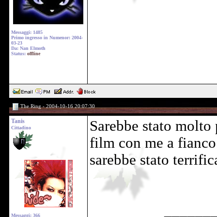
Messaggi: 1485
Primo ingresso in Numenor: 2004-
03-23
Da: Nan Elmoth
Status:
offline
The Ring - 2004-10-16 20:07:30
Tanis
Sarebbe stato molto 
Cittadino
film con me a fianco 
sarebbe stato terrifica
______
Messaggi: 366