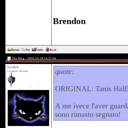
Brendon
The Ring - 2004-10-18 14:57:04
Aredhel
quote:
Cavaliere Novizio
ORIGINAL: Tanis Half
A me ivece l'aver guardat
sono rimasto segnato!