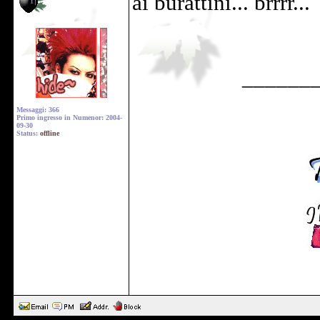
ai burattini... brrrr...
______
Messaggi: 366
Primo ingresso in Numenor: 2004-
09-30
Status:
offline