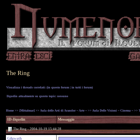
The Ring
Visualizza i threads correlati: (
in questo forum
|
in tutti i forum
)
Ilquelin attualmente su questo topic: nessuno
Home
>>
[Mittalmar]
>>
Aula delle Arti di Arandor ~ Arte ~
>>
Aula Delle Visioni ~ Cinema ~
>> T
ID-Ilquelin
Messaggio
The Ring - 2004-10-19 15:44:28
Gilgwath