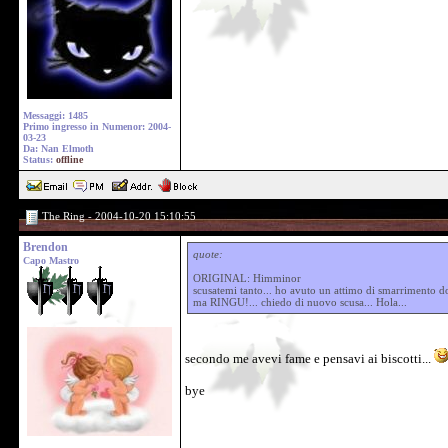
Messaggi: 1485
Primo ingresso in Numenor: 2004-
03-23
Da: Nan Elmoth
Status:
offline
The Ring - 2004-10-20 15:10:55
Brendon
quote:
Capo Mastro
ORIGINAL: Himminor
scusatemi tanto... ho avuto un attimo di smarrimento d
ma RINGU!... chiedo di nuovo scusa... Hola...
secondo me avevi fame e pensavi ai biscotti...
bye