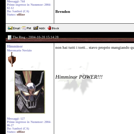
Messaggi: 744
Primo ingresso in Numenor: 2004-
02-12
Brendon
Da: Sanluri (CA)
Status:
offline
The Ring - 2004-10-20 15:14:28
Himminor
non hai tutti i torti... stavo proprio mangiando 
Mercenario Novizio
Himminor POWER!!!
Messaggi: 127
Primo ingresso in Numenor: 2004-
06-27
Da: Sanluri (CA)
Status:
offline