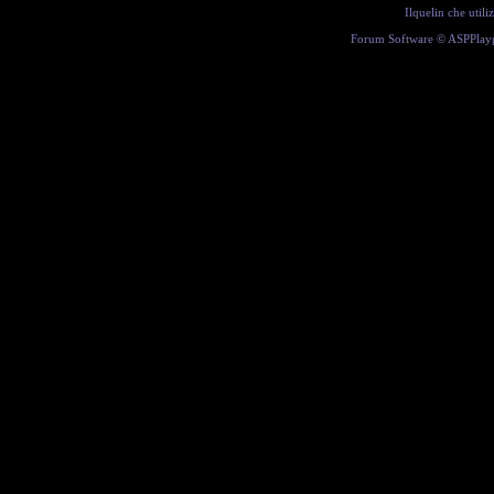
Ilquelin che util
Forum Software ©
ASPPlay