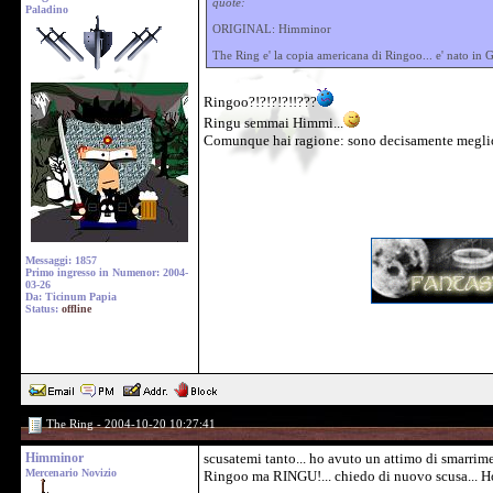
quote:
Paladino
ORIGINAL: Himminor
The Ring e' la copia americana di Ringoo... e' nato in
Ringoo?!?!?!?!!???
Ringu semmai Himmi...
Comunque hai ragione: sono decisamente megli
Messaggi: 1857
Primo ingresso in Numenor: 2004-
03-26
Da: Ticinum Papia
Status:
offline
The Ring - 2004-10-20 10:27:41
Himminor
scusatemi tanto... ho avuto un attimo di smarrim
Mercenario Novizio
Ringoo ma RINGU!... chiedo di nuovo scusa... Ho