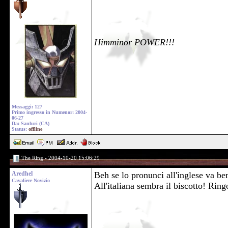
Himminor POWER!!!
Messaggi: 127
Primo ingresso in Numenor: 2004-
06-27
Da: Sanluri (CA)
Status:
offline
The Ring - 2004-10-20 15:06:29
Aredhel
Beh se lo pronunci all'inglese va be
Cavaliere Novizio
All'italiana sembra il biscotto! Ri