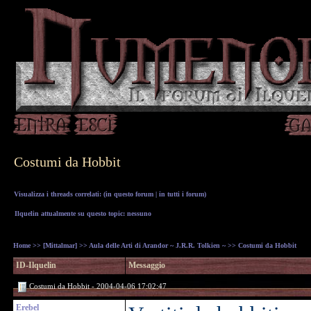
Costumi da Hobbit
Visualizza i threads correlati: (
in questo forum
|
in tutti i forum
)
Ilquelin attualmente su questo topic: nessuno
Home
>>
[Mittalmar]
>>
Aula delle Arti di Arandor ~ J.R.R. Tolkien ~
>> Costumi da Hobbit
ID-Ilquelin
Messaggio
Costumi da Hobbit - 2004-04-06 17:02:47
Erebel