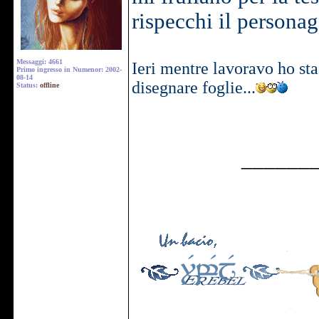
rispecchi il persona
Messaggi: 4661
Ieri mentre lavoravo ho sta
Primo ingresso in Numenor: 2002-
08-14
disegnare foglie...
Status:
offline
______