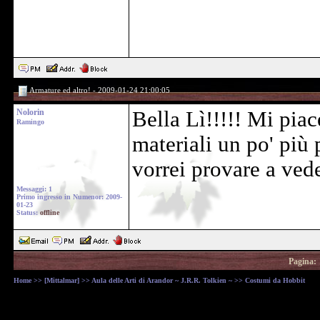
Armature ed altro! - 2009-01-24 21:00:05
Nolorin
Bella Lì!!!!! Mi piac
Ramingo
materiali un po' più 
vorrei provare a ved
Messaggi: 1
Primo ingresso in Numenor: 2009-
01-23
Status:
offline
Pagina:
Home
>>
[Mittalmar]
>>
Aula delle Arti di Arandor ~ J.R.R. Tolkien ~
>> Costumi da Hobbit