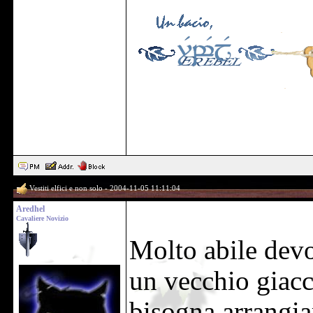
Vestiti elfici e non solo - 2004-11-05 11:11:04
Aredhel
Cavaliere Novizio
Molto abile devo
un vecchio giacc
bisogna arrangia