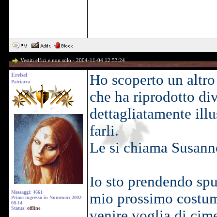
Vestiti elfici e non solo - 2004-11-04 12:53:24
Erebel
Ho scoperto un altro
Patriarca
che ha riprodotto di
dettagliatamente illu
farli.
Le si chiama Susann
Io sto prendendo spun
Messaggi: 4661
mio prossimo costume
Primo ingresso in Numenor: 2002-
08-14
Status:
offline
venire voglia di cime