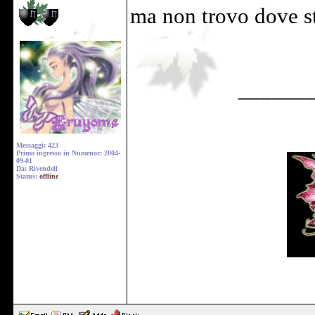
ma non trovo dove st
______
Messaggi: 423
Primo ingresso in Numenor: 2004-
09-01
Da: Rivendell
Status:
offline