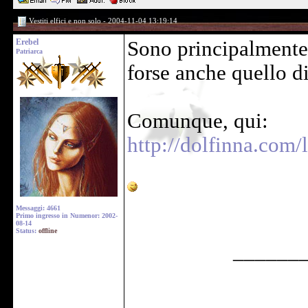
Vestiti elfici e non solo - 2004-11-04 13:19:14
Erebel
Sono principalmente 
Patriarca
forse anche quello d
Comunque, qui:
http://dolfinna.com
Messaggi: 4661
Primo ingresso in Numenor: 2002-
08-14
Status:
offline
______