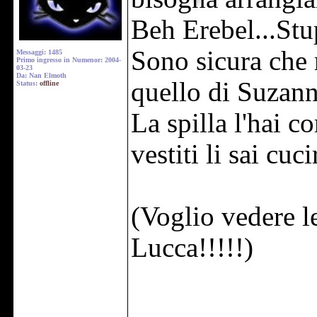
Beh Erebel...Stup
Sono sicura che 
Messaggi: 1485
Primo ingresso in Numenor: 2004-
03-23
Da: Nan Elmoth
quello di Suzan
Status:
offline
La spilla l'hai co
vestiti li sai cuci
(Voglio vedere le
Lucca!!!!!)