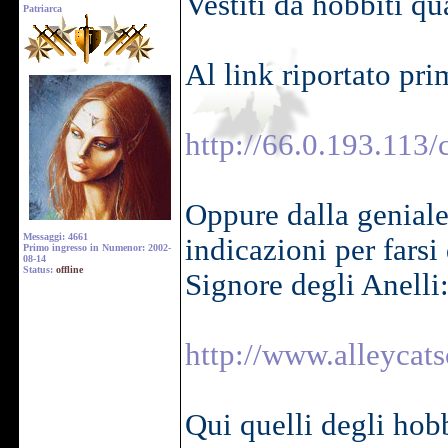
Vestiti da hobbiti qu
Patriarca
Al link riportato pri
http://66.0.193.113
Oppure dalla geniale
Messaggi: 4661
indicazioni per farsi
Primo ingresso in Numenor: 2002-
08-14
Status:
offline
Signore degli Anelli
http://www.alleycats
Qui quelli degli hobb