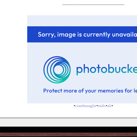
_____________________________
•
cianfrusaglie
•
nido
•
ali
•