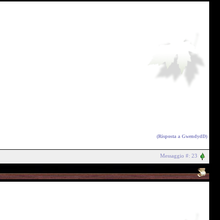
(Risposta a
GwendydD
)
Messaggio #: 23