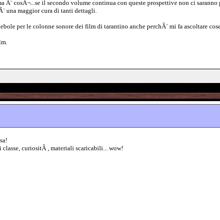
a Ã¨ cosÃ¬...se il secondo volume continua con queste prospettive non ci saranno p
Ã¨ una maggior cura di tanti dettagli.
bole per le colonne sonore dei film di tarantino anche perchÃ¨ mi fa ascoltare cos
lm.
sa!
 classe, curiositÃ , materiali scaricabili... wow!
_____________________________