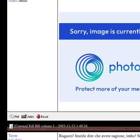
Status:
offline
[Cinema] Kill Bill volume 1 - 2003-11-15 1:49:54
Taym
Ragazzi! Inutile dire che avete ragione, imho! So
Vala Buio