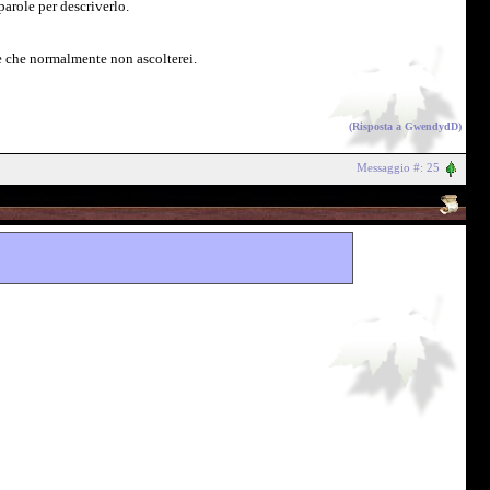
arole per descriverlo.
e che normalmente non ascolterei.
(Risposta a
GwendydD
)
Messaggio #: 25