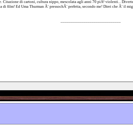
. Citazione di cartoni, cultura nippo, mescolata agli anni 70 piÃ¹ violenti... Diver
a di film! Ed Uma Thurman Ã¨ pressochÃ¨ perfetta, secondo me! Direi che Ã¨ il miglio
_____________________________