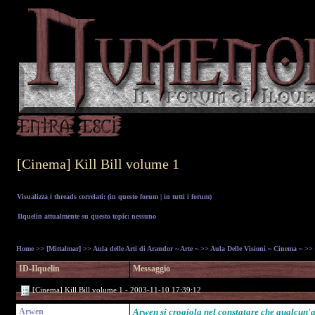
[Cinema] Kill Bill volume 1
Visualizza i threads correlati: (
in questo forum
|
in tutti i forum
)
Ilquelin attualmente su questo topic: nessuno
Home
>>
[Mittalmar]
>>
Aula delle Arti di Arandor ~ Arte ~
>>
Aula Delle Visioni ~ Cinema ~
>> [
ID-Ilquelin
Messaggio
[Cinema] Kill Bill volume 1 - 2003-11-10 17:39:12
Arwen
Arwen si crogiola nel constatare che qualcun'alt