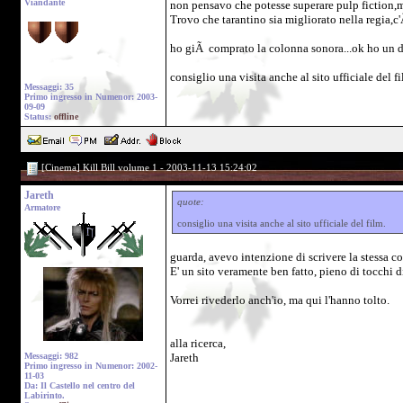
Viandante
non pensavo che potesse superare pulp fiction,m
Trovo che tarantino sia migliorato nella regia,c'
ho giÃ comprato la colonna sonora...ok ho un de
consiglio una visita anche al sito ufficiale del fi
Messaggi: 35
Primo ingresso in Numenor: 2003-
09-09
Status:
offline
[Cinema] Kill Bill volume 1 - 2003-11-13 15:24:02
Jareth
quote:
Armatore
consiglio una visita anche al sito ufficiale del film.
guarda, avevo intenzione di scrivere la stessa co
E' un sito veramente ben fatto, pieno di tocchi di
Vorrei rivederlo anch'io, ma qui l'hanno tolto.
alla ricerca,
Messaggi: 982
Jareth
Primo ingresso in Numenor: 2002-
11-03
Da: Il Castello nel centro del
Labirinto.