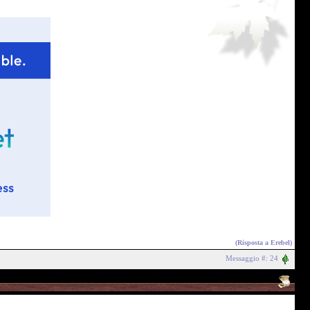
(Risposta a
Erebel
)
Messaggio #: 24