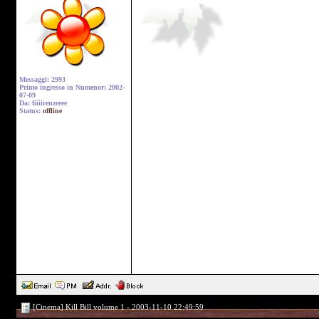
Messaggi: 2993
Primo ingresso in Numenor: 2002-
07-09
Da: fiiiirenzeeee
Status:
offline
[Cinema] Kill Bill volume 1 - 2003-11-10 22:49:59