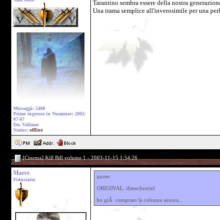
Tarantino sembra essere della nostra generazione
Una trama semplice all'inverosimile per una perl
Messaggi: 5400
Primo ingresso in Numenor: 2002-
07-07
Da: Valimar
Status:
offline
[Cinema] Kill Bill volume 1 - 2003-11-15 1:54:26
Maeve
quote:
Fiduciario
ORIGINAL: dimechoiriel
ho giÃ comprato la colonna sonora...