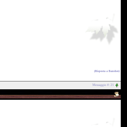
(Risposta a
Banshee
)
Messaggio #: 21