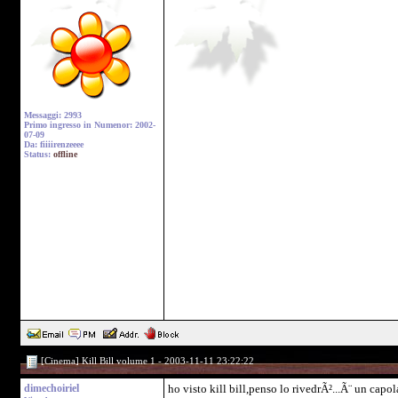
Messaggi: 2993
Primo ingresso in Numenor: 2002-
07-09
Da: fiiiirenzeeee
Status:
offline
[Cinema] Kill Bill volume 1 - 2003-11-11 23:22:22
dimechoiriel
ho visto kill bill,penso lo rivedrÃ²...Ã¨ un capo