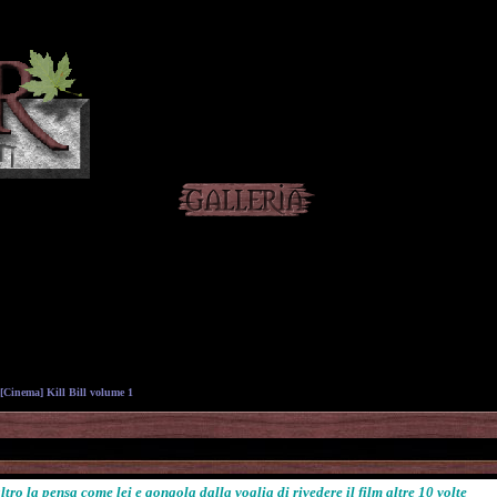
Cinema] Kill Bill volume 1
ro la pensa come lei e gongola dalla voglia di rivedere il film altre 10 volte