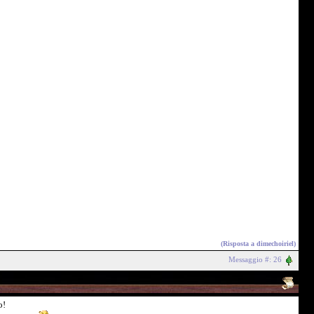
(Risposta a
dimechoiriel
)
Messaggio #: 26
o!