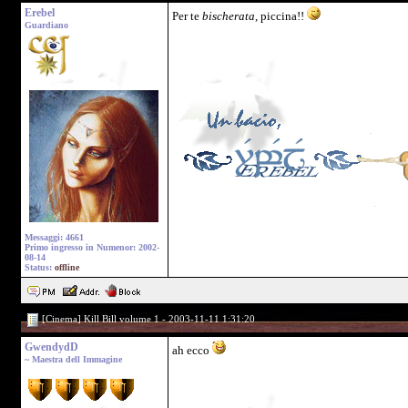
Erebel
Per te
bischerata
, piccina!!
Guardiano
Messaggi: 4661
Primo ingresso in Numenor: 2002-
08-14
Status:
offline
[Cinema] Kill Bill volume 1 - 2003-11-11 1:31:20
GwendydD
ah ecco
~ Maestra dell Immagine