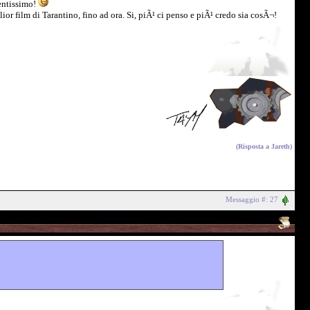
tentissimo!
r film di Tarantino, fino ad ora. Si, piÃ¹ ci penso e piÃ¹ credo sia cosÃ¬!
(Risposta a
Jareth
)
Messaggio #: 27