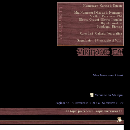
Homepage
|
Cartha di Ilquen .
~
.
Mia Numenor
|
Mappa di Numenor .
Scrittoio Personale
|
PM .
Elenco Gruppi
|
Elenco Ilquelin .
Ilquelin on-line .
Sondaggi
|
Ricerca .
~
.
Calendari
|
Galleria Fotografica .
~
.
Segnalazioni
|
Messaggio ai Valar .
Mae Govannen Guest
Versione da Stampa
Pagina:
<<
< Precedente
1
[2]
3
4
Successiva >
>>
<<
Topic
precedente
Topic
successivo >>