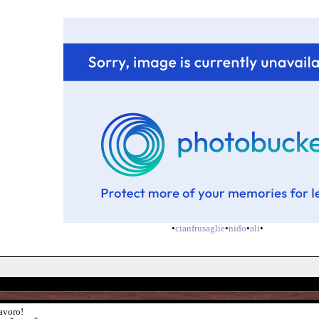
•
cianfrusaglie
•
nido
•
ali
•
lavoro!