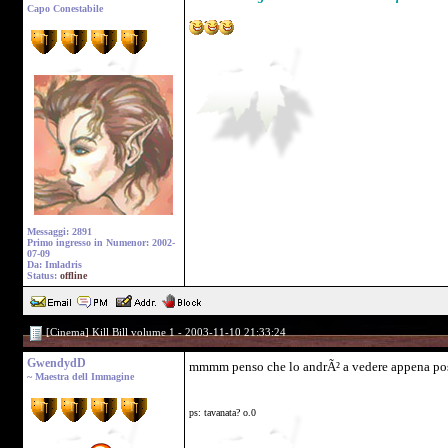
Capo Conestabile
Messaggi: 2891
Primo ingresso in Numenor: 2002-
07-09
Da: Imladris
Status:
offline
[Cinema] Kill Bill volume 1 - 2003-11-10 21:33:24
GwendydD
mmmm penso che lo andrÃ² a vedere appena p
~ Maestra dell Immagine
ps: tavanata? o.0