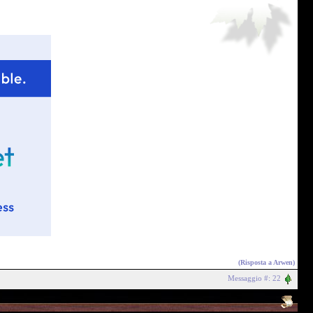
(Risposta a
Arwen
)
Messaggio #: 22