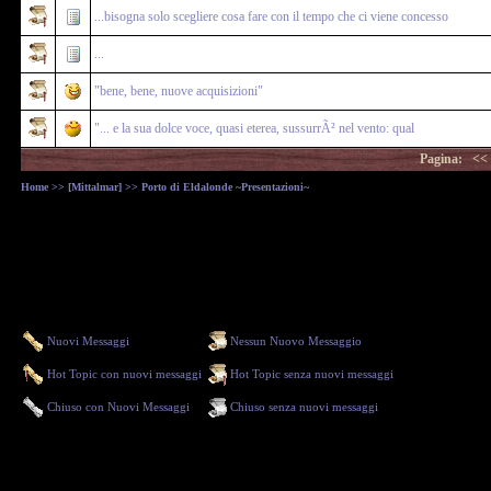
...bisogna solo scegliere cosa fare con il tempo che ci viene concesso
...
"bene, bene, nuove acquisizioni"
"... e la sua dolce voce, quasi eterea, sussurrÃ² nel vento: qual
Pagina:
<<
Home
>>
[Mittalmar]
>> Porto di Eldalonde ~Presentazioni~
Nuovi Messaggi
Nessun Nuovo Messaggio
Hot Topic con nuovi messaggi
Hot Topic senza nuovi messaggi
Chiuso con Nuovi Messaggi
Chiuso senza nuovi messaggi