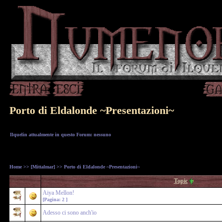
Porto di Eldalonde ~Presentazioni~
Ilquelin attualmente in questo Forum: nessuno
Home
>>
[Mittalmar]
>> Porto di Eldalonde ~Presentazioni~
Topic
Aiya Mellon!
[Pagina:
2
]
Adesso ci sono anch'io