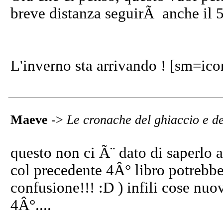
breve distanza seguirÃ anche il 5Â
L'inverno sta arrivando ! [sm=ico
Maeve
->
Le cronache del ghiaccio e d
questo non ci Ã¨ dato di saperlo
col precedente 4Â° libro potrebbe
confusione!!! :D ) infili cose nu
4Â°....