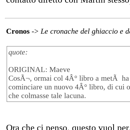
Cronos
->
Le cronache del ghiaccio e d
quote:
ORIGINAL: Maeve
CosÃ¬, ormai col 4Â° libro a metÃ ha d
cominciare un nuovo 4Â° libro, di cui ora
che colmasse tale lacuna.
Ora che ci penso, questo vuol per