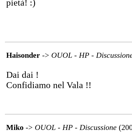
pietà! :)
Haisonder
->
OUOL - HP - Discussion
Dai dai !
Confidiamo nel Vala !!
Miko
->
OUOL - HP - Discussione
(20