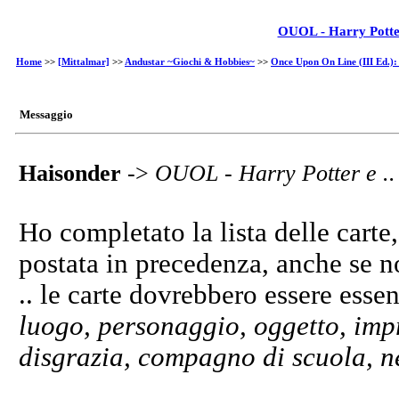
OUOL - Harry Potter e
Home
>>
[Mittalmar]
>>
Andustar ~Giochi & Hobbies~
>>
Once Upon On Line (III Ed.): H
Messaggio
Haisonder
->
OUOL - Harry Potter e .. i
Ho completato la lista delle carte
postata in precedenza, anche se n
.. le carte dovrebbero essere essen
luogo, personaggio, oggetto, impr
disgrazia, compagno di scuola, n