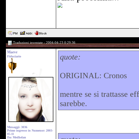
Traduzioni inventate - 2004-04-23 0:29:36
Maeve
quote:
Fiduciario
ORIGINAL: Cronos
mentre se si trattasse e
sarebbe.
Messaggi: 3036
Primo ingresso in Numenor: 2003-
05-11
Da: Medhelan