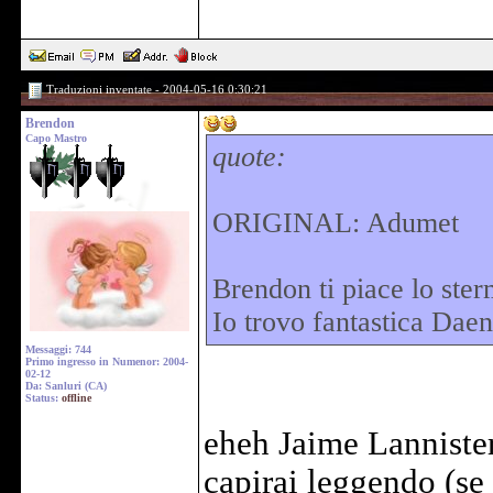
Traduzioni inventate - 2004-05-16 0:30:21
Brendon
Capo Mastro
quote:
ORIGINAL: Adumet
Brendon ti piace lo ster
Io trovo fantastica Daen
Messaggi: 744
Primo ingresso in Numenor: 2004-
02-12
Da: Sanluri (CA)
Status:
offline
eheh Jaime Lannister
capirai leggendo (se