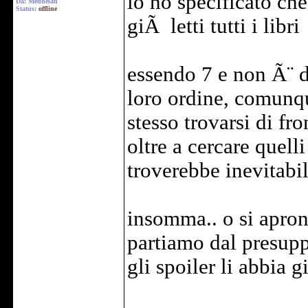
io ho specificato che
Da: Medhelan
Status:
offline
giÃ letti tutti i libri
essendo 7 e non Ã¨ de
loro ordine, comunqu
stesso trovarsi di fro
oltre a cercare quell
troverebbe inevitabil
insomma.. o si apron
partiamo dal presupp
gli spoiler li abbia g