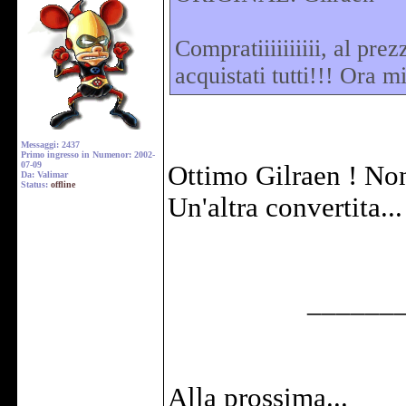
Compratiiiiiiiiii, al pr
acquistati tutti!!! Ora m
Messaggi: 2437
Primo ingresso in Numenor: 2002-
07-09
Ottimo Gilraen ! Non
Da: Valimar
Status:
offline
Un'altra convertita..
______
Alla prossima...