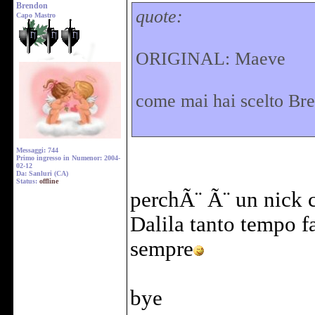
Brendon
quote:
Capo Mastro
ORIGINAL: Maeve
come mai hai scelto Br
Messaggi: 744
Primo ingresso in Numenor: 2004-
02-12
Da: Sanluri (CA)
Status:
offline
perchÃ¨ Ã¨ un nick c
Dalila tanto tempo f
sempre
bye