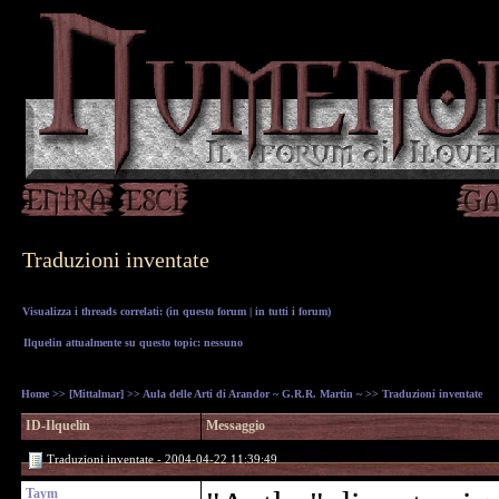
Traduzioni inventate
Visualizza i threads correlati: (
in questo forum
|
in tutti i forum
)
Ilquelin attualmente su questo topic: nessuno
Home
>>
[Mittalmar]
>>
Aula delle Arti di Arandor ~ G.R.R. Martin ~
>> Traduzioni inventate
ID-Ilquelin
Messaggio
Traduzioni inventate - 2004-04-22 11:39:49
Taym