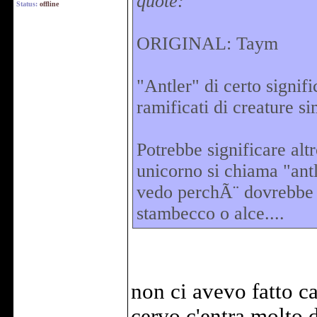
quote:
Status:
offline
ORIGINAL: Taym
"Antler" di certo signifi
ramificati di creature sim
Potrebbe significare al
unicorno si chiama "antl
vedo perchÃ¨ dovrebbe e
stambecco o alce....
non ci avevo fatto c
cervo c'entra molto di