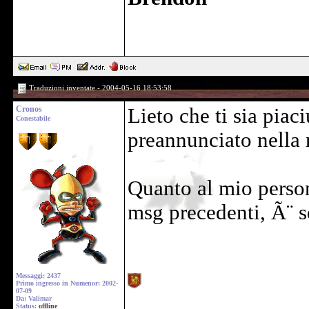
Traduzioni inventate - 2004-05-16 18:53:58
Cronos
Lieto che ti sia pia
Conestabile
preannunciato nella 
Quanto al mio person
msg precedenti, Ã¨ s
Messaggi: 2437
Primo ingresso in Numenor: 2002-
07-09
Da: Valimar
Status:
offline