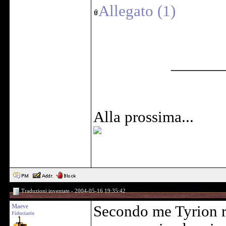
Allegato (1)
______
Alla prossima...
Traduzioni inventate - 2004-05-16 19:35:42
Maeve
Secondo me Tyrion re
Fiduciario