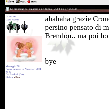
Le cronache del ghiaccio e del fuoco - 2004-05-07 9:05:33
Brendon
ahahaha grazie Cron
Capo Mastro
persino pensato di m
Brendon.. ma poi ho
bye
Messaggi: 744
Primo ingresso in Numenor: 2004-
02-12
Da: Sanluri (CA)
Status:
offline
______