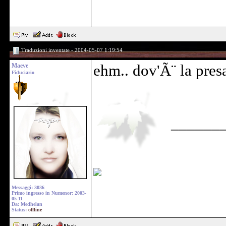
Traduzioni inventate - 2004-05-07 1:19:54
Maeve
ehm.. dov'Ã¨ la pres
Fiduciario
______
Messaggi: 3036
Primo ingresso in Numenor: 2003-
05-11
Da: Medhelan
Status:
offline