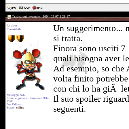
Traduzioni inventate - 2004-05-07 1:29:17
Cronos
Un suggerimento... n
Conestabile
si tratta.
Finora sono usciti 7 
quali bisogna aver le
Ad esempio, so che 
volta finito potrebb
con chi lo ha giÃ let
Messaggi: 2437
Il suo spoiler riguar
Primo ingresso in Numenor: 2002-
07-09
Da: Valimar
seguenti.
Status:
offline