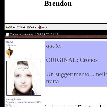
Brendon
Traduzioni inventate - 2004-05-07 12:12:34
Maeve
quote:
Fiduciario
ORIGINAL: Cronos
Un suggerimento... nello
tratta.
Messaggi: 3036
Primo ingresso in Numenor: 2003-
05-11