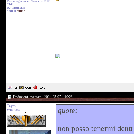
Primo ingresso in Numenor: 2003-
05-11
Da: Medhelan
Status:
offline
______
Traduzioni inventate - 2004-05-07 1:10:26
Taym
quote:
Vala Buio
non posso tenermi dentr