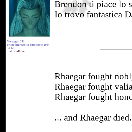
Brendon ti piace lo 
Io trovo fantastica D
Messaggi: 251
______
Primo ingresso in Numenor: 2004-
03-12
Status:
offline
Rhaegar fought nobl
Rhaegar fought valia
Rhaegar fought honor
... and Rhaegar died.