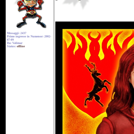
Messaggi: 2437
Primo ingresso in Numenor: 2002-
07-09
Da: Valimar
Status:
offline