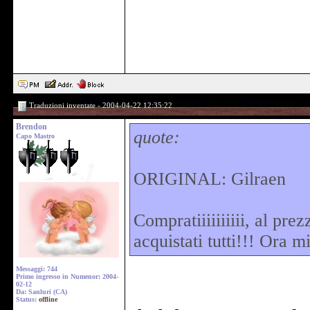
Traduzioni inventate - 2004-04-22 12:35:22
Brendon
quote:
Capo Mastro
ORIGINAL: Gilraen
Compratiiiiiiiiii, al pr
acquistati tutti!!! Ora m
Messaggi: 744
Primo ingresso in Numenor: 2004-
02-12
Da: Sanluri (CA)
Status:
offline