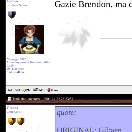
Gilraen
Gazie Brendon, ma d
Scudiero Novizio
______
Messaggi: 1087
Primo ingresso in Numenor: 2004-
02-09
Da: Hobbiton
Status:
offline
Traduzioni inventate - 2004-04-22 23:23:54
Cronos
quote:
Conestabile
ORIGINAL: Gilraen