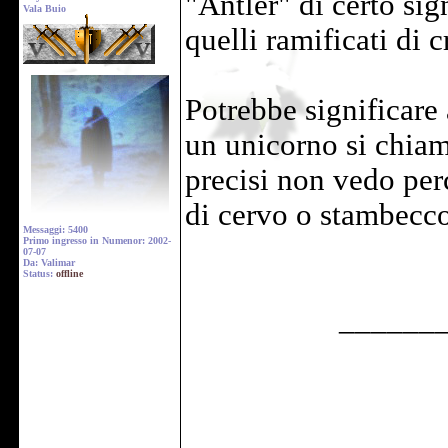
"Antler" di certo sig
Vala Buio
quelli ramificati di c
Potrebbe significare
un unicorno si chiam
precisi non vedo per
di cervo o stambecco 
Messaggi: 5400
Primo ingresso in Numenor: 2002-
07-07
Da: Valimar
Status:
offline
______