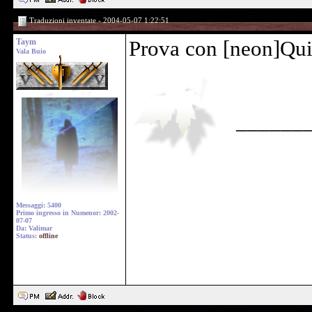
Traduzioni inventate - 2004-05-07 1:22:51
Taym
Prova con [neon]Qui 
Vala Buio
______
Messaggi: 5400
Primo ingresso in Numenor: 2002-
07-07
Da: Valimar
Status:
offline