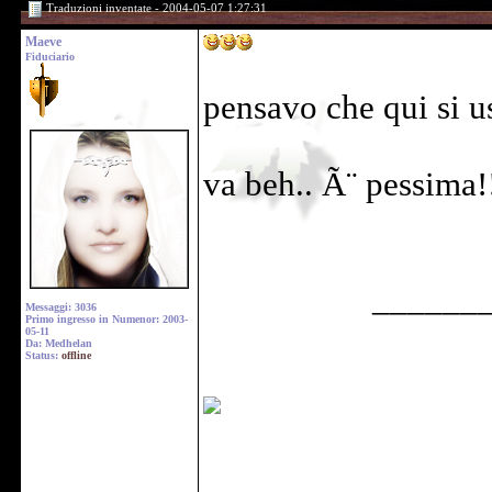
Traduzioni inventate - 2004-05-07 1:27:31
Maeve
Fiduciario
pensavo che qui si u
va beh.. Ã¨ pessima!
______
Messaggi: 3036
Primo ingresso in Numenor: 2003-
05-11
Da: Medhelan
Status:
offline