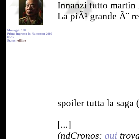
Innanzi tutto martin
La piÃ¹ grande Ã¨ re
Messaggi: 168
Primo ingresso in Numenor: 2005-
03-12
Status:
offline
spoiler tutta la saga
[...]
(ndCronos:
qui
trova