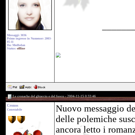
______
Messaggi: 3036
Primo ingresso in Numenor: 2003-
05-11
Da: Medhelan
Status:
offline
Le cronache del ghiaccio e del fuoco - 2004-11-15 0:33:46
Cronos
Nuovo messaggio del
Conestabile
delle polemiche susc
ancora letto i romanzi