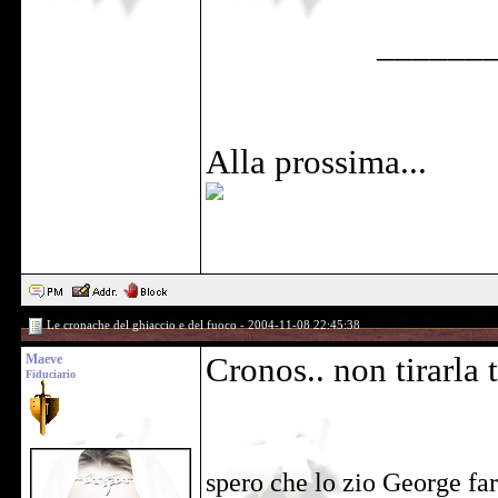
______
Alla prossima...
Le cronache del ghiaccio e del fuoco - 2004-11-08 22:45:38
Maeve
Cronos.. non tirarla 
Fiduciario
spero che lo zio George fa