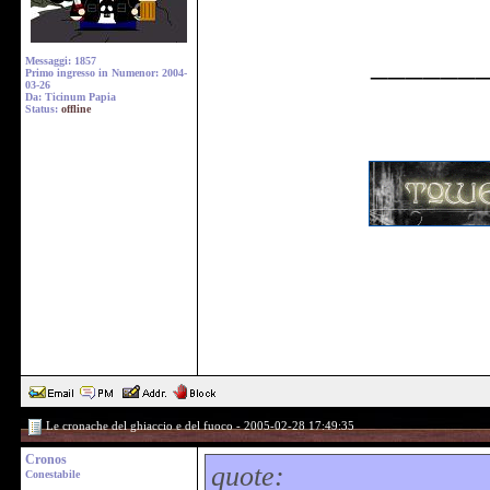
______
Messaggi: 1857
Primo ingresso in Numenor: 2004-
03-26
Da: Ticinum Papia
Status:
offline
Le cronache del ghiaccio e del fuoco - 2005-02-28 17:49:35
Cronos
quote:
Conestabile