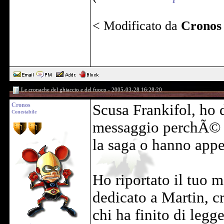
< Modificato da
Cronos
Le cronache del ghiaccio e del fuoco - 2005-03-28 16:28:20
Cronos
Scusa Frankifol, ho d
Conestabile
messaggio perchÃ© d
la saga o hanno appe
Ho riportato il tuo m
dedicato a Martin, cr
chi ha finito di legge