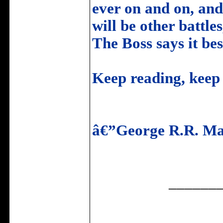
ever on and on, an
will be other battle
The Boss says it
Keep reading, keep 
â€”George R.R. Ma
______