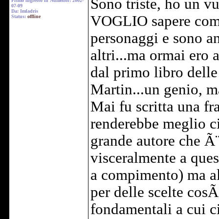
Sono triste, ho un v
Primo ingresso in Numenor: 2002-
07-09
Da: Imladris
VOGLIO sapere come
Status:
offline
personaggi e sono an
altri...ma ormai ero 
dal primo libro dell
Martin...un genio, m
Mai fu scritta una fr
renderebbe meglio ci
grande autore che Ã¨
visceralmente a ques
a compimento) ma alt
per delle scelte cos
fondamentali a cui c