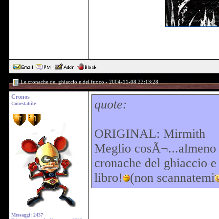
Le cronache del ghiaccio e del fuoco - 2004-11-08 22:13:28
Cronos
quote:
Conestabile
ORIGINAL: Mirmith
Meglio cosÃ¬...almeno h
cronache del ghiaccio e 
libro!
(non scannatemi
Messaggi: 2437