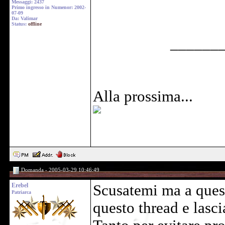
Messaggi: 2437
Primo ingresso in Numenor: 2002-
07-09
Da: Valimar
Status:
offline
______
Alla prossima...
Domanda - 2005-03-29 10:46:49
Erebel
Scusatemi ma a ques
Patriarca
questo thread e lasci