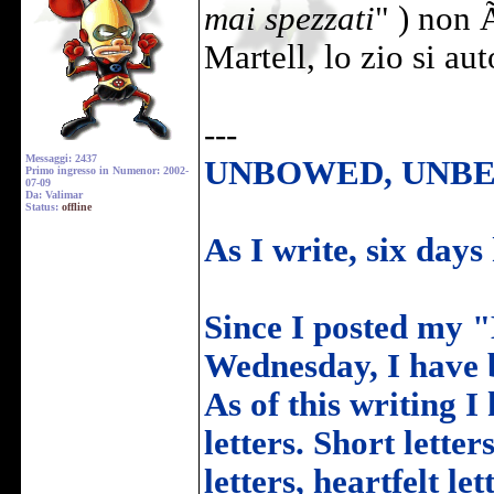
mai spezzati
" ) non 
Martell, lo zio si au
---
Messaggi: 2437
UNBOWED, UNBE
Primo ingresso in Numenor: 2002-
07-09
Da: Valimar
Status:
offline
As I write, six days
Since I posted my 
Wednesday, I have b
As of this writing 
letters. Short letter
letters, heartfelt le