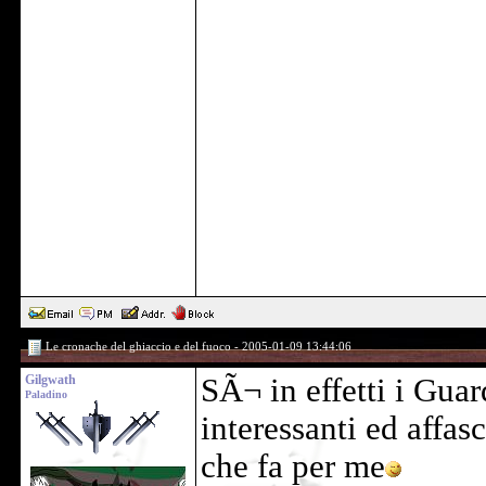
Le cronache del ghiaccio e del fuoco - 2005-01-09 13:44:06
Gilgwath
SÃ¬ in effetti i Gua
Paladino
interessanti ed affas
che fa per me