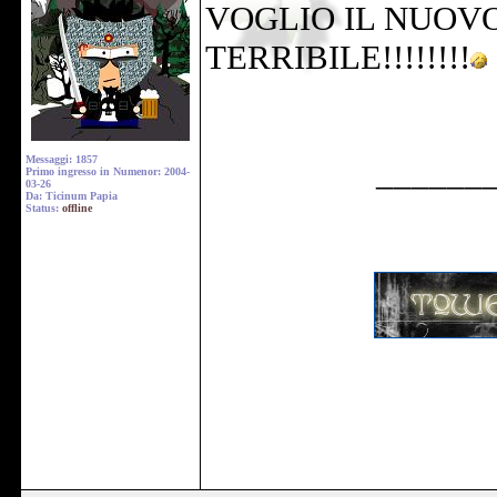
VOGLIO IL NUOVO 
TERRIBILE!!!!!!!!
Messaggi: 1857
______
Primo ingresso in Numenor: 2004-
03-26
Da: Ticinum Papia
Status:
offline