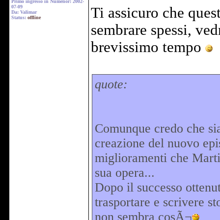
Primo ingresso in Numenor: 2002-
07-09
Ti assicuro che que
Da: Valimar
Status:
offline
sembrare spessi, vedra
brevissimo tempo
quote:
Comunque credo che sia 
creazione del nuovo epis
miglioramenti che Martin
sua opera...
Dopo il successo ottenu
trasportare e scrivere s
non sembra cosÃ¬