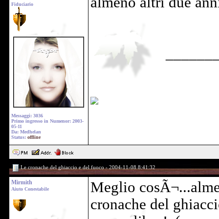
almeno altri due anni
Fiduciario
______
Messaggi: 3036
Primo ingresso in Numenor: 2003-
05-11
Da: Medhelan
Status:
offline
Le cronache del ghiaccio e del fuoco - 2004-11-08 8:41:32
Mirmith
Meglio cosÃ¬...alme
Aiuto Conestabile
cronache del ghiacci