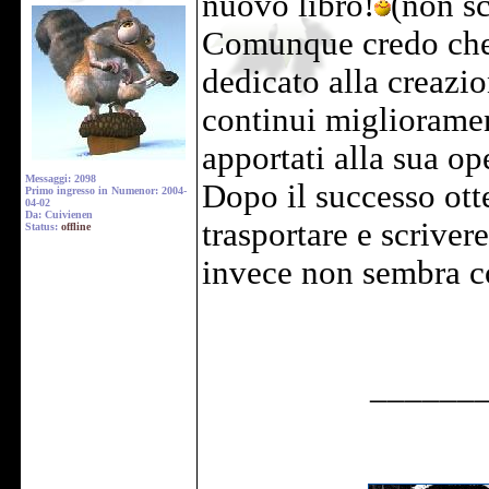
nuovo libro!
(non s
Comunque credo che 
dedicato alla creazi
continui miglioramen
apportati alla sua ope
Messaggi: 2098
Dopo il successo ott
Primo ingresso in Numenor: 2004-
04-02
Da: Cuivienen
trasportare e scriver
Status:
offline
invece non sembra 
______