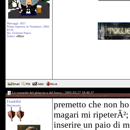
Messaggi: 1857
Primo ingresso in Numenor: 2004-
03-26
Da: Ticinum Papia
Status:
offline
Le cronache del ghiaccio e del fuoco - 2005-03-27 18:46:37
Frankifol
premetto che non ho 
Mercenario
magari mi ripeterÃ²;
inserire un paio di m