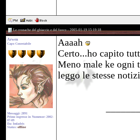
Le cronache del ghiaccio e del fuoco - 2005-01-19 15:19:18
Arwen
Aaaah
Capo Conestabile
Certo...ho capito tut
Meno male ke ogni ta
leggo le stesse notiz
______
Messaggi: 2891
Primo ingresso in Numenor: 2002-
07-09
Da: Imladris
Status:
offline