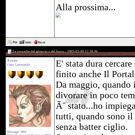
Alla prossima...
Le cronache del ghiaccio e del fuoco - 2005-01-09 12:36:36
Arwen
E' stata dura cercare
Capo Conestabile
finito anche Il Porta
Da maggio, quando in
divorare in poco temp
Ã¨ stato...ho impieg
tutti, quando sono il 
senza batter ciglio.
Messaggi: 2891