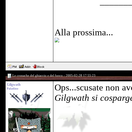
______
Alla prossima...
Le cronache del ghiaccio e del fuoco - 2005-02-28 17:55:23
Gilgwath
Ops...scusate non ave
Paladino
Gilgwath si cosparge
______