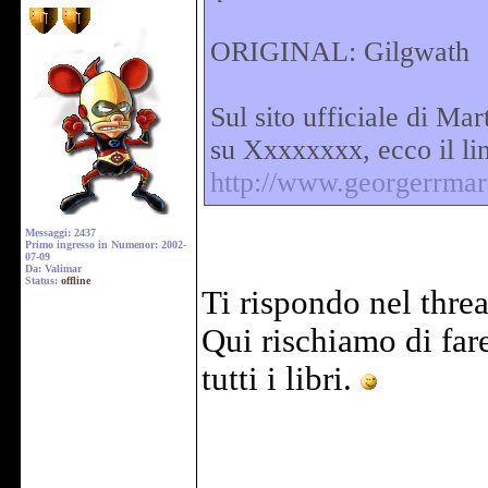
ORIGINAL: Gilgwath
Sul sito ufficiale di Ma
su Xxxxxxxx, ecco il li
http://www.georgerrmar
Messaggi: 2437
Primo ingresso in Numenor: 2002-
07-09
Da: Valimar
Status:
offline
Ti rispondo nel thre
Qui rischiamo di fare
tutti i libri.