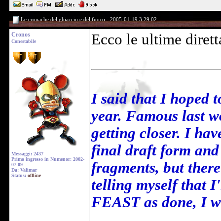
Le cronache del ghiaccio e del fuoco - 2005-01-19 3:29:02
Cronos
Ecco le ultime dirett
Conestabile
I said that I hoped 
year. Famous last wo
getting closer. I ha
final draft form an
Messaggi: 2437
Primo ingresso in Numenor: 2002-
fragments, but there 
07-09
Da: Valimar
Status:
offline
telling myself that 
FEAST as done, I wi