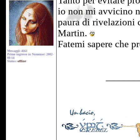
Tanto per evitare pr
io non mi avvicino n
paura di rivelazioni 
Martin.
Fatemi sapere che p
Messaggi: 4661
Primo ingresso in Numenor: 2002-
08-14
Status:
offline
______