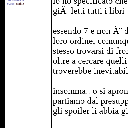
io ho specificato che
Da: Medhelan
Status:
offline
giÃ letti tutti i libri
essendo 7 e non Ã¨ de
loro ordine, comunqu
stesso trovarsi di fro
oltre a cercare quell
troverebbe inevitabil
insomma.. o si apron
partiamo dal presupp
gli spoiler li abbia g