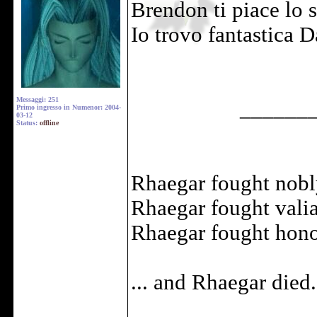
Brendon ti piace lo 
Io trovo fantastica D
Messaggi: 251
______
Primo ingresso in Numenor: 2004-
03-12
Status:
offline
Rhaegar fought nobl
Rhaegar fought valia
Rhaegar fought honor
... and Rhaegar died.