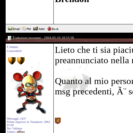
Traduzioni inventate - 2004-05-16 18:53:58
Cronos
Lieto che ti sia pia
Conestabile
preannunciato nella 
Quanto al mio person
msg precedenti, Ã¨ s
Messaggi: 2437
Primo ingresso in Numenor: 2002-
07-09
Da: Valimar
Status:
offline