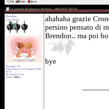
Le cronache del ghiaccio e del fuoco - 2004-05-07 9:05:33
Brendon
ahahaha grazie Cron
Capo Mastro
persino pensato di m
Brendon.. ma poi ho
bye
Messaggi: 744
Primo ingresso in Numenor: 2004-
02-12
Da: Sanluri (CA)
Status:
offline
______