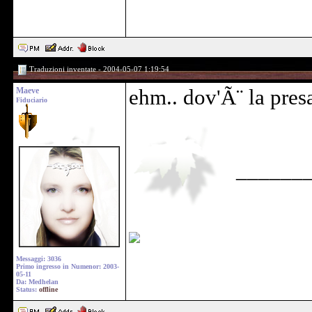
Traduzioni inventate - 2004-05-07 1:19:54
Maeve
ehm.. dov'Ã¨ la pres
Fiduciario
______
Messaggi: 3036
Primo ingresso in Numenor: 2003-
05-11
Da: Medhelan
Status:
offline