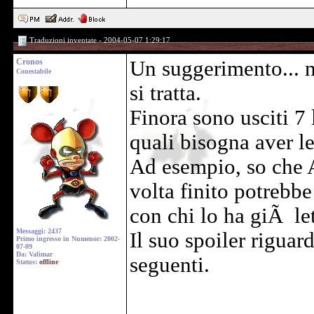
Traduzioni inventate - 2004-05-07 1:29:17
Cronos
Un suggerimento... n
Conestabile
si tratta.
Finora sono usciti 7 
quali bisogna aver le
Ad esempio, so che 
volta finito potrebb
con chi lo ha giÃ let
Messaggi: 2437
Il suo spoiler riguar
Primo ingresso in Numenor: 2002-
07-09
Da: Valimar
seguenti.
Status:
offline