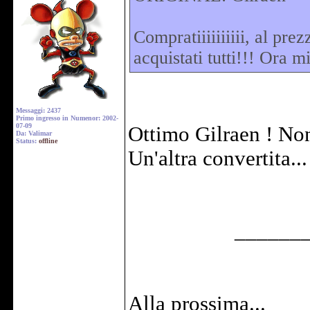
Compratiiiiiiiiii, al pr
acquistati tutti!!! Ora m
Messaggi: 2437
Primo ingresso in Numenor: 2002-
07-09
Ottimo Gilraen ! Non
Da: Valimar
Status:
offline
Un'altra convertita..
______
Alla prossima...