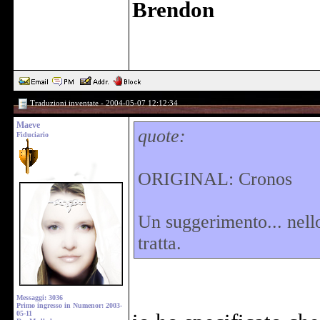
Brendon
Traduzioni inventate - 2004-05-07 12:12:34
Maeve
quote:
Fiduciario
ORIGINAL: Cronos
Un suggerimento... nello
tratta.
Messaggi: 3036
Primo ingresso in Numenor: 2003-
05-11