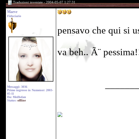
Traduzioni inventate - 2004-05-07 1:27:31
Maeve
Fiduciario
pensavo che qui si u
va beh.. Ã¨ pessima!
______
Messaggi: 3036
Primo ingresso in Numenor: 2003-
05-11
Da: Medhelan
Status:
offline