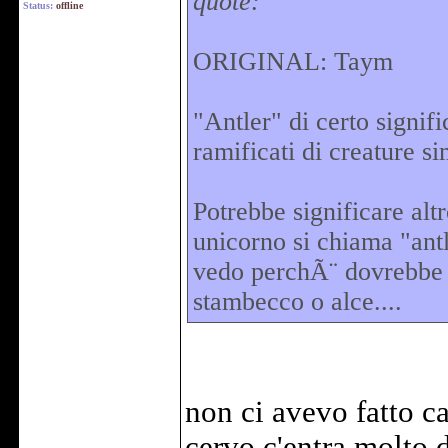
quote:
Status:
offline
ORIGINAL: Taym
"Antler" di certo signifi
ramificati di creature sim
Potrebbe significare al
unicorno si chiama "antl
vedo perchÃ¨ dovrebbe e
stambecco o alce....
non ci avevo fatto c
cervo c'entra molto di