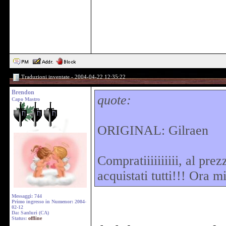
Traduzioni inventate - 2004-04-22 12:35:22
Brendon
quote:
Capo Mastro
ORIGINAL: Gilraen
Compratiiiiiiiiii, al pr
acquistati tutti!!! Ora m
Messaggi: 744
Primo ingresso in Numenor: 2004-
02-12
Da: Sanluri (CA)
Status:
offline