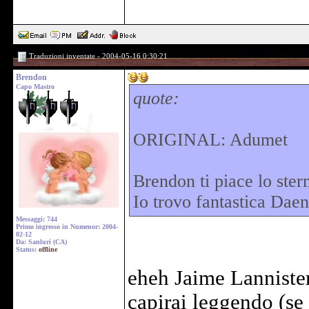
Traduzioni inventate - 2004-05-16 0:30:21
Brendon
Capo Mastro
quote:
ORIGINAL: Adumet
Brendon ti piace lo ster
Io trovo fantastica Daen
Messaggi: 744
Primo ingresso in Numenor: 2004-
02-12
Da: Sanluri (CA)
Status:
offline
eheh Jaime Lannister
capirai leggendo (se