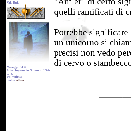
"Antler" di certo sig
Vala Buio
quelli ramificati di c
Potrebbe significare
un unicorno si chiam
precisi non vedo per
di cervo o stambecco 
Messaggi: 5400
Primo ingresso in Numenor: 2002-
07-07
Da: Valimar
Status:
offline
______