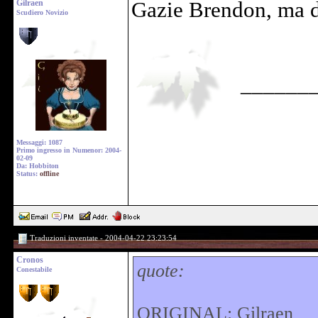
Gilraen
Gazie Brendon, ma d
Scudiero Novizio
______
Messaggi: 1087
Primo ingresso in Numenor: 2004-
02-09
Da: Hobbiton
Status:
offline
Traduzioni inventate - 2004-04-22 23:23:54
Cronos
quote:
Conestabile
ORIGINAL: Gilraen