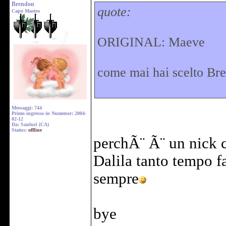
Brendon
quote:
Capo Mastro
ORIGINAL: Maeve
come mai hai scelto Br
Messaggi: 744
Primo ingresso in Numenor: 2004-
02-12
Da: Sanluri (CA)
Status:
offline
perchÃ¨ Ã¨ un nick c
Dalila tanto tempo f
sempre
bye