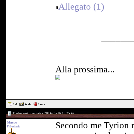
Allegato (1)
______
Alla prossima...
Traduzioni inventate - 2004-05-16 19:35:42
Maeve
Secondo me Tyrion re
Fiduciario