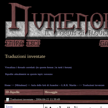
Traduzioni inventate
Visualizza i threads correlati: (
in questo forum
|
in tutti i forum
)
Ilquelin attualmente su questo topic: nessuno
Home
>>
[Mittalmar]
>>
Aula delle Arti di Arandor ~ G.R.R. Martin ~
>> Traduzioni inventate
ID-Ilquelin
Messaggio
Traduzioni inventate - 2004-04-22 11:39:49
Taym