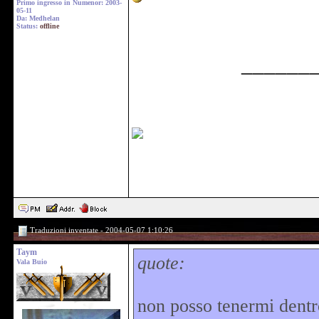
Primo ingresso in Numenor: 2003-
05-11
Da: Medhelan
Status:
offline
______
Traduzioni inventate - 2004-05-07 1:10:26
Taym
quote:
Vala Buio
non posso tenermi dentr