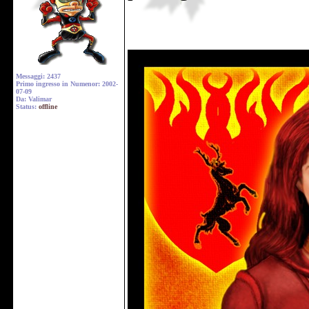
Messaggi: 2437
Primo ingresso in Numenor: 2002-
07-09
Da: Valimar
Status:
offline