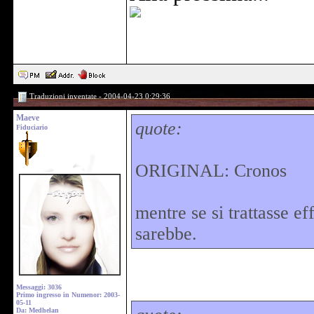
Traduzioni inventate - 2004-04-23 0:29:36
Maeve
quote:
Fiduciario
ORIGINAL: Cronos
mentre se si trattasse e
sarebbe.
Messaggi: 3036
Primo ingresso in Numenor: 2003-
05-11
Da: Medhelan