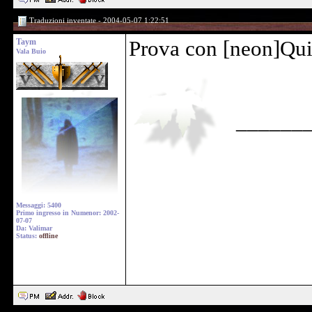
Traduzioni inventate - 2004-05-07 1:22:51
Taym
Prova con [neon]Qui 
Vala Buio
______
Messaggi: 5400
Primo ingresso in Numenor: 2002-
07-07
Da: Valimar
Status:
offline